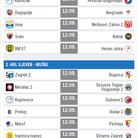
Kamičak
Hrvatski dragovoljac
12.09.
Dugopolje
Kingtrade
12.09.
Hvar
Metković-Zalmo 2
12.09.
Solin
Krilnik
12.09.
BM 07
Hexan Jelsa
2. HRL SJEVER - MUŠKI
12.09.
Zagreb 2
Rugvica
12.09.
Sesvete Triglav
Metalac 2
Osiguranje 2
12.09.
Koprivnica
Dubrava 2
12.09.
Prelog
Rudar 2
12.09.
Marof
Petrinja
12.09.
Ivančica Ivanec
Dinamo Zagreb