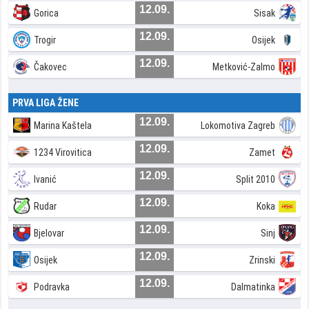
12.09.
Gorica
Sisak
12.09.
Trogir
Osijek
12.09.
Čakovec
Metković-Zalmo
PRVA LIGA ŽENE
12.09.
Marina Kaštela
Lokomotiva Zagreb
12.09.
1234 Virovitica
Zamet
12.09.
Ivanić
Split 2010
12.09.
Rudar
Koka
12.09.
Bjelovar
Sinj
12.09.
Osijek
Zrinski
12.09.
Podravka
Dalmatinka