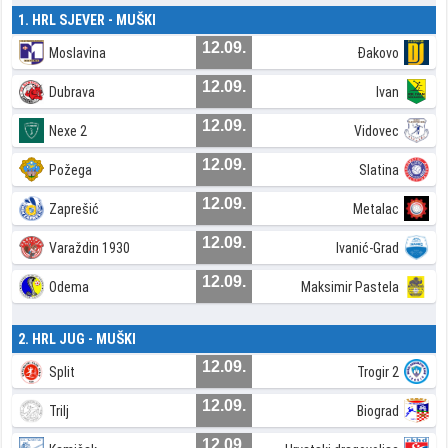
1. HRL SJEVER - MUŠKI
12.09.
Moslavina
Đakovo
12.09.
Dubrava
Ivan
12.09.
Nexe 2
Vidovec
12.09.
Požega
Slatina
12.09.
Zaprešić
Metalac
12.09.
Varaždin 1930
Ivanić-Grad
12.09.
Odema
Maksimir Pastela
2. HRL JUG - MUŠKI
12.09.
Split
Trogir 2
12.09.
Trilj
Biograd
12.09.