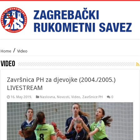
/
Home
Video
Video
Završnica PH za djevojke (2004./2005.)
LIVESTREAM
16. May 2019.
Naslovna
,
Novosti
,
Video
,
Završnice PH
0