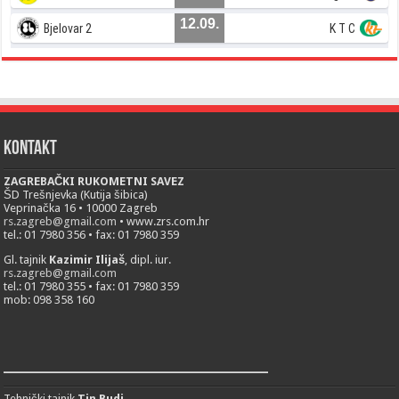
12.09.
Bjelovar 2
K T C
Kontakt
ZAGREBAČKI RUKOMETNI SAVEZ
ŠD Trešnjevka (Kutija šibica)
Veprinačka 16 • 10000 Zagreb
rs.zagreb@gmail.com
• www.zrs.com.hr
tel.: 01 7980 356 • fax: 01 7980 359
Gl. tajnik
Kazimir Ilijaš
, dipl. iur.
rs.zagreb@gmail.com
tel.: 01 7980 355 • fax: 01 7980 359
mob: 098 358 160
___________________________
Tehnički tajnik
Tin Budi