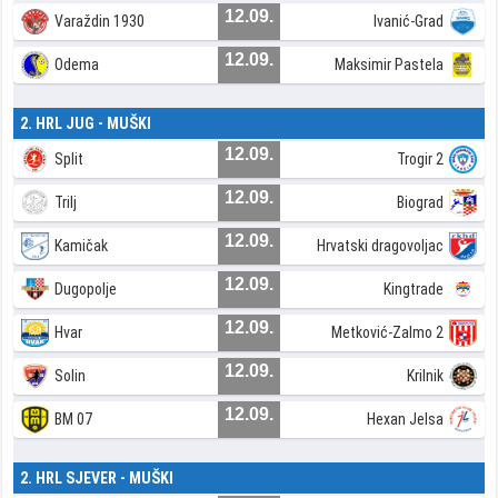
12.09.
Varaždin 1930
Ivanić-Grad
12.09.
Odema
Maksimir Pastela
2. HRL JUG - MUŠKI
12.09.
Split
Trogir 2
12.09.
Trilj
Biograd
12.09.
Kamičak
Hrvatski dragovoljac
12.09.
Dugopolje
Kingtrade
12.09.
Hvar
Metković-Zalmo 2
12.09.
Solin
Krilnik
12.09.
BM 07
Hexan Jelsa
2. HRL SJEVER - MUŠKI