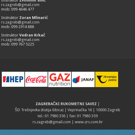
Instruktor
Zvonimir Bilić
rs.zagreb@gmail.com
mob: 099 4646 477
Instruktor
Zoran Mlinarić
rs.zagreb@gmail.com
mob: 099 2914 888
Instruktor
Vedran Krkač
rs.zagreb@gmail.com
mob: 099 767 5225
ZAGREBAČKI RUKOMETNI SAVEZ
|
ŠD Trešnjevka (Kutija šibica) | Veprinačka 16 | 10000 Zagreb
tel.: 01 7980 356 | fax: 01 7980 359
rs.zagreb@gmail.com
| www.zrs.com.hr