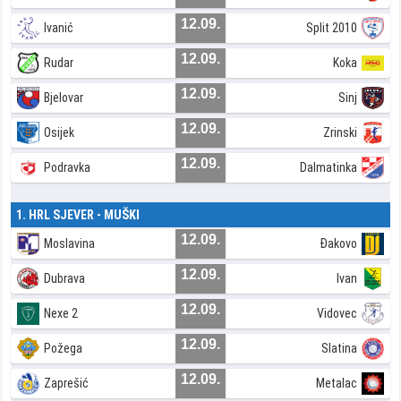
12.09.
Ivanić
Split 2010
12.09.
Rudar
Koka
12.09.
Bjelovar
Sinj
12.09.
Osijek
Zrinski
12.09.
Podravka
Dalmatinka
1. HRL SJEVER - MUŠKI
12.09.
Moslavina
Đakovo
12.09.
Dubrava
Ivan
12.09.
Nexe 2
Vidovec
12.09.
Požega
Slatina
12.09.
Zaprešić
Metalac