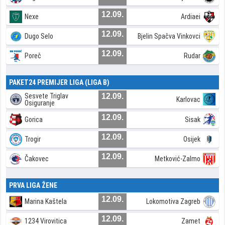
12.09.
Nexe
Ardiaei
12.09.
Dugo Selo
Bjelin Spačva Vinkovci
12.09.
Poreč
Rudar
PAKET24 PREMIJER LIGA (LIGA B)
Sesvete Triglav
12.09.
Karlovac
Osiguranje
12.09.
Gorica
Sisak
12.09.
Trogir
Osijek
12.09.
Čakovec
Metković-Zalmo
PRVA LIGA ŽENE
12.09.
Marina Kaštela
Lokomotiva Zagreb
12.09.
1234 Virovitica
Zamet