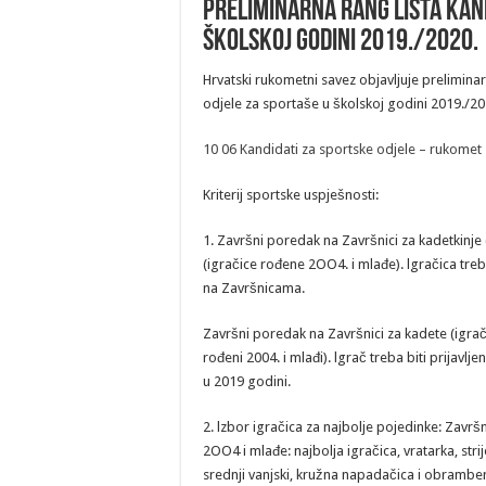
Preliminarna rang lista kand
školskoj godini 2019./2020.
Hrvatski rukometni savez objavljuje preliminar
odjele za sportaše u školskoj godini 2019./20
10 06 Kandidati za sportske odjele – rukomet
Kriterij sportske uspješnosti:
1. Završni poredak na Završnici za kadetkinje
(igračice rođene 2OO4. i mlađe). lgračica treb
na Završnicama.
Završni poredak na Završnici za kadete (igrač
rođeni 2004. i mlađi). lgrač treba biti prijav
u 2019 godini.
2. lzbor igračica za najbolje pojedinke: Završ
2OO4 i mlađe: najbolja igračica, vratarka, strijelk
srednji vanjski, kružna napadačica i obrambe