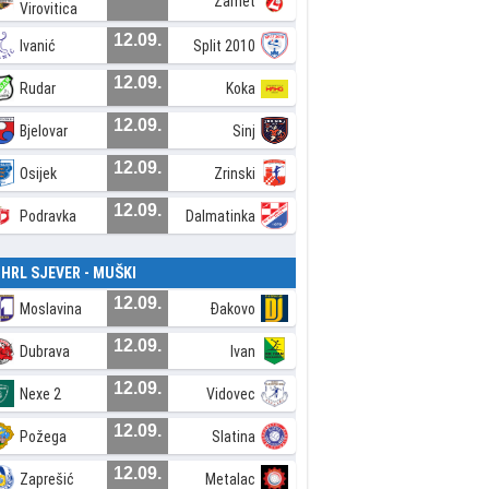
Zamet
Virovitica
12.09.
Ivanić
Split 2010
12.09.
Rudar
Koka
12.09.
Bjelovar
Sinj
12.09.
Osijek
Zrinski
12.09.
Podravka
Dalmatinka
. HRL SJEVER - MUŠKI
12.09.
Moslavina
Đakovo
12.09.
Dubrava
Ivan
12.09.
Nexe 2
Vidovec
12.09.
Požega
Slatina
12.09.
Zaprešić
Metalac