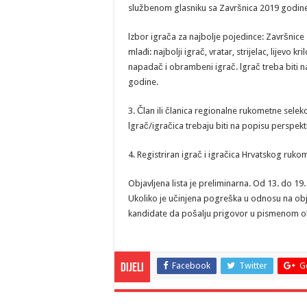
službenom glasniku sa Završnica 2019 godine
lzbor igrača za najbolje pojedince: Završnice
mlađi: najbolji igrač, vratar, strijelac, lijevo kri
napadač i obrambeni igrač. lgrač treba biti
godine.
3. Član ili članica regionalne rukometne sele
lgrač/igračica trebaju biti na popisu perspekt
4. Registriran igrač i igračica Hrvatskog ruk
Objavljena lista je preliminarna. Od 13. do 19
Ukoliko je učinjena pogreška u odnosu na obja
kandidate da pošalju prigovor u pismenom ob
Facebook
Twitter
G
Dijeli