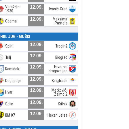
Varaždin
12.09.
Ivanić-Grad
1930
12.09.
Maksimir
Odema
Pastela
. HRL JUG - MUŠKI
12.09.
Split
Trogir 2
12.09.
Trilj
Biograd
12.09.
Hrvatski
Kamičak
dragovoljac
12.09.
Dugopolje
Kingtrade
12.09.
Metković-
Hvar
Zalmo 2
12.09.
Solin
Krilnik
12.09.
BM 07
Hexan Jelsa