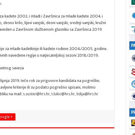
.
 za kadete 2OO2. i mlađi i Završnica za mlađe kadete 2OO4. i
lo, desno krilo, lijevi vanjski, desni vanjski, srednji vanjski, kružni
 naveden u Završnom službenom glasniku sa Završnica 2O19
P
kcije za mlađe kadetkinje ili kadete rođene 2OO4./2OO5. godine.
ivnih navedene regije u natjecateljskoj sezoni 2018./2O19.
ometnog saveza
. lipnja 2019. teče rok za prigovore kandidata na pogreške.
vljene kriterije ili su podatci pogrešno upisani, molimo
liku na mail:
s.suster@hrs.hr
,
t.lukic@hrs.hr
,
lidija@hrs.hr
P
oogle +