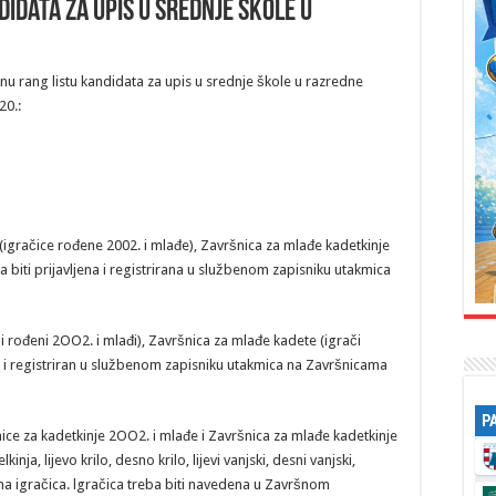
idata za upis u srednje škole u
nu rang listu kandidata za upis u srednje škole u razredne
20.:
 (igračice rođene 2002. i mlađe), Završnica za mlađe kadetkinje
a biti prijavljena i registrirana u službenom zapisniku utakmica
i rođeni 2OO2. i mlađi), Završnica za mlađe kadete (igrači
ljen i registriran u službenom zapisniku utakmica na Završnicama
P
nice za kadetkinje 2OO2. i mlađe i Završnica za mlađe kadetkinje
inja, lijevo krilo, desno krilo, lijevi vanjski, desni vanjski,
na igračica. lgračica treba biti navedena u Završnom