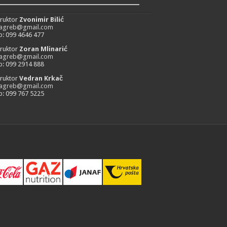
_________________________
truktor
Zvonimir Bilić
zagreb@gmail.com
: 099 4646 477
truktor
Zoran Mlinarić
zagreb@gmail.com
: 099 2914 888
truktor
Vedran Krkač
zagreb@gmail.com
: 099 767 5225