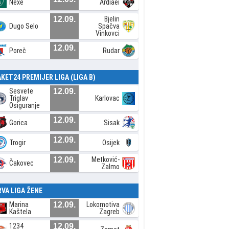
Nexe
Ardiaei
12.09.
Bjelin
Dugo Selo
Spačva
Vinkovci
12.09.
Poreč
Rudar
AKET24 PREMIJER LIGA (LIGA B)
Sesvete
12.09.
Triglav
Karlovac
Osiguranje
12.09.
Gorica
Sisak
12.09.
Trogir
Osijek
12.09.
Metković-
Čakovec
Zalmo
RVA LIGA ŽENE
Marina
12.09.
Lokomotiva
Kaštela
Zagreb
1234
12.09.