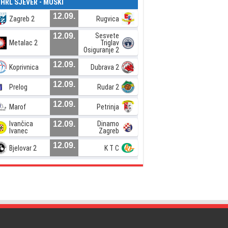
. HRL SJEVER - MUŠKI
12.09.
Zagreb 2
Rugvica
12.09.
Sesvete
Metalac 2
Triglav
Osiguranje 2
12.09.
Koprivnica
Dubrava 2
12.09.
Prelog
Rudar 2
12.09.
Marof
Petrinja
Ivančica
12.09.
Dinamo
Ivanec
Zagreb
12.09.
Bjelovar 2
K T C