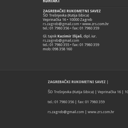
Kontakt
ZAGREBAČKI RUKOMETNI SAVEZ
ŠD Trešnjevka (Kutija šibica)
Veprinačka 16 • 10000 Zagreb
rs.zagreb@gmail.com
• www.zrs.com.hr
tel.: 01 7980 356 • fax: 01 7980 359
Gl. tajnik
Kazimir Ilijaš
, dipl. iur.
rs.zagreb@gmail.com
tel.: 01 7980 355 • fax: 01 7980 359
mob: 098 358 160
ZAGREBAČKI RUKOMETNI SAVEZ
|
ŠD Trešnjevka (Kutija šibica) | Veprinačka 16 | 
tel.: 01 7980 356 | fax: 01 7980 359
rs.zagreb@gmail.com
| www.zrs.com.hr