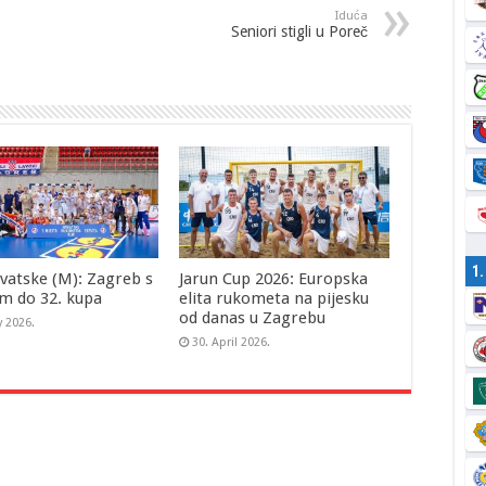
Iduća
Seniori stigli u Poreč
1
vatske (M): Zagreb s
Jarun Cup 2026: Europska
m do 32. kupa
elita rukometa na pijesku
od danas u Zagrebu
y 2026.
30. April 2026.