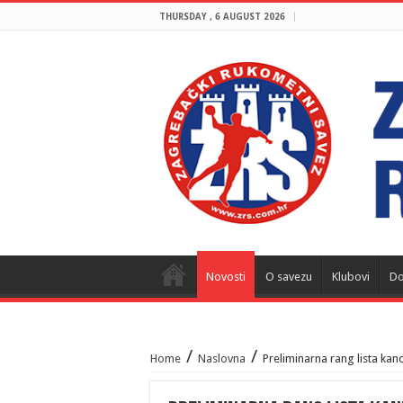
THURSDAY , 6 AUGUST 2026
Novosti
O savezu
Klubovi
Do
/
/
Home
Naslovna
Preliminarna rang lista kan