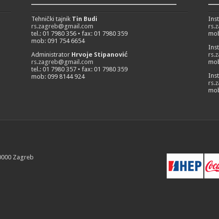
___________________________
__
Tehnički tajnik
Tin Budi
Ins
rs.zagreb@gmail.com
rs.
tel.: 01 7980 356 • fax: 01 7980 359
mob
mob: 091 754 6654
Ins
Administrator
Hrvoje Stipanović
rs.
rs.zagreb@gmail.com
mob
tel.: 01 7980 357 • fax: 01 7980 359
Ins
mob: 099 8144 924
rs.
mob
10000 Zagreb