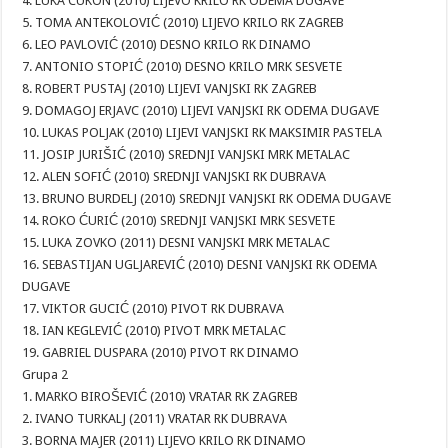
4. LUKA CUKON (2010) LIJEVO KRILO RK ODEMA DUGAVE
5. TOMA ANTEKOLOVIĆ (2010) LIJEVO KRILO RK ZAGREB
6. LEO PAVLOVIĆ (2010) DESNO KRILO RK DINAMO
7. ANTONIO STOPIĆ (2010) DESNO KRILO MRK SESVETE
8. ROBERT PUSTAJ (2010) LIJEVI VANJSKI RK ZAGREB
9. DOMAGOJ ERJAVC (2010) LIJEVI VANJSKI RK ODEMA DUGAVE
10. LUKAS POLJAK (2010) LIJEVI VANJSKI RK MAKSIMIR PASTELA
11. JOSIP JURIŠIĆ (2010) SREDNJI VANJSKI MRK METALAC
12. ALEN SOFIĆ (2010) SREDNJI VANJSKI RK DUBRAVA
13. BRUNO BURDELJ (2010) SREDNJI VANJSKI RK ODEMA DUGAVE
14. ROKO ĆURIĆ (2010) SREDNJI VANJSKI MRK SESVETE
15. LUKA ZOVKO (2011) DESNI VANJSKI MRK METALAC
16. SEBASTIJAN UGLJAREVIĆ (2010) DESNI VANJSKI RK ODEMA
DUGAVE
17. VIKTOR GUCIĆ (2010) PIVOT RK DUBRAVA
18. IAN KEGLEVIĆ (2010) PIVOT MRK METALAC
19. GABRIEL DUSPARA (2010) PIVOT RK DINAMO
Grupa 2
1. MARKO BIROŠEVIĆ (2010) VRATAR RK ZAGREB
2. IVANO TURKALJ (2011) VRATAR RK DUBRAVA
3. BORNA MAJER (2011) LIJEVO KRILO RK DINAMO