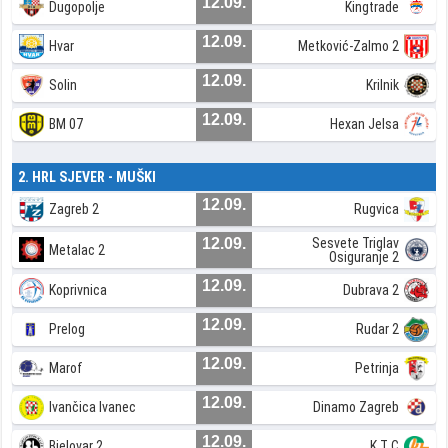
12.09.
Dugopolje
Kingtrade
12.09.
Hvar
Metković-Zalmo 2
12.09.
Solin
Krilnik
12.09.
BM 07
Hexan Jelsa
2. HRL SJEVER - MUŠKI
12.09.
Zagreb 2
Rugvica
12.09.
Sesvete Triglav
Metalac 2
Osiguranje 2
12.09.
Koprivnica
Dubrava 2
12.09.
Prelog
Rudar 2
12.09.
Marof
Petrinja
12.09.
Ivančica Ivanec
Dinamo Zagreb
12.09.
Bjelovar 2
K T C