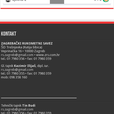
Kontakt
ZAGREBAČKI RUKOMETNI SAVEZ
ŠD Trešnjevka (Kutija šibica)
Veprinačka 16 • 10000 Zagreb
rs.zagreb@gmail.com
• www.zrs.com.hr
tel.: 01 7980 356 • fax: 01 7980 359
Gl. tajnik
Kazimir Ilijaš
, dipl. iur.
rs.zagreb@gmail.com
tel.: 01 7980 355 • fax: 01 7980 359
mob: 098 358 160
___________________________
Tehnički tajnik
Tin Budi
rs.zagreb@gmail.com
tel.: 01 7980 356 • fax: 01 7980 359