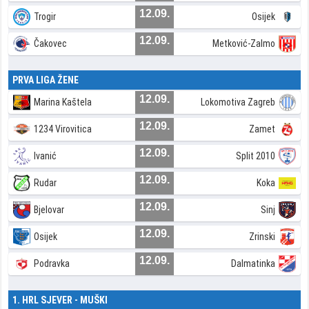
12.09.
Trogir
Osijek
12.09.
Čakovec
Metković-Zalmo
PRVA LIGA ŽENE
12.09.
Marina Kaštela
Lokomotiva Zagreb
12.09.
1234 Virovitica
Zamet
12.09.
Ivanić
Split 2010
12.09.
Rudar
Koka
12.09.
Bjelovar
Sinj
12.09.
Osijek
Zrinski
12.09.
Podravka
Dalmatinka
1. HRL SJEVER - MUŠKI