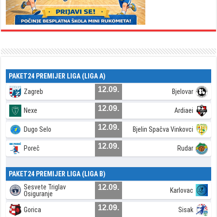
PAKET24 PREMIJER LIGA (LIGA A)
12.09.
Zagreb
Bjelovar
12.09.
Nexe
Ardiaei
12.09.
Dugo Selo
Bjelin Spačva Vinkovci
12.09.
Poreč
Rudar
PAKET24 PREMIJER LIGA (LIGA B)
Sesvete Triglav
12.09.
Karlovac
Osiguranje
12.09.
Gorica
Sisak