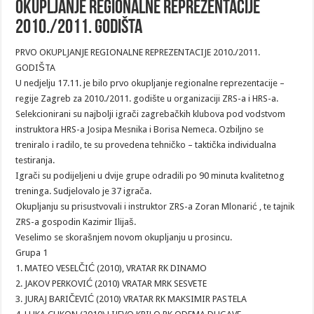
OKUPLJANJE REGIONALNE REPREZENTACIJE
2010./2011. GODIŠTA
PRVO OKUPLJANJE REGIONALNE REPREZENTACIJE 2010./2011.
GODIŠTA
U nedjelju 17.11. je bilo prvo okupljanje regionalne reprezentacije –
regije Zagreb za 2010./2011. godište u organizaciji ZRS-a i HRS-a.
Selekcionirani su najbolji igrači zagrebačkih klubova pod vodstvom
instruktora HRS-a Josipa Mesnika i Borisa Nemeca. Ozbiljno se
treniralo i radilo, te su provedena tehničko – taktička individualna
testiranja.
Igrači su podijeljeni u dvije grupe odradili po 90 minuta kvalitetnog
treninga. Sudjelovalo je 37 igrača.
Okupljanju su prisustvovali i instruktor ZRS-a Zoran Mlonarić , te tajnik
ZRS-a gospodin Kazimir Ilijaš.
Veselimo se skorašnjem novom okupljanju u prosincu.
Grupa 1
1. MATEO VESELČIĆ (2010), VRATAR RK DINAMO
2. JAKOV PERKOVIĆ (2010) VRATAR MRK SESVETE
3. JURAJ BARIČEVIĆ (2010) VRATAR RK MAKSIMIR PASTELA