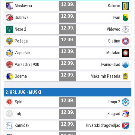
12.09.
Moslavina
Đakovo
12.09.
Dubrava
Ivan
12.09.
Nexe 2
Vidovec
12.09.
Požega
Slatina
12.09.
Zaprešić
Metalac
12.09.
Varaždin 1930
Ivanić-Grad
12.09.
Odema
Maksimir Pastela
2. HRL JUG - MUŠKI
12.09.
Split
Trogir 2
12.09.
Trilj
Biograd
12.09.
Kamičak
Hrvatski dragovoljac