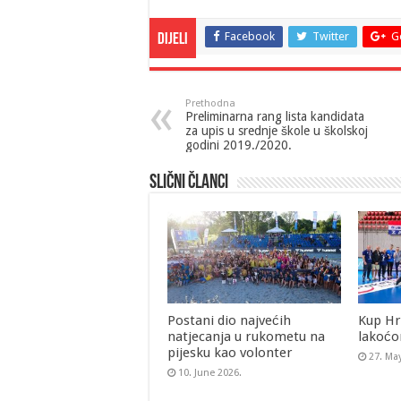
Facebook
Twitter
G
Dijeli
Prethodna
Preliminarna rang lista kandidata
za upis u srednje škole u školskoj
godini 2019./2020.
Slični članci
Postani dio najvećih
Kup Hr
natjecanja u rukometu na
lakoćo
pijesku kao volonter
27. Ma
10. June 2026.