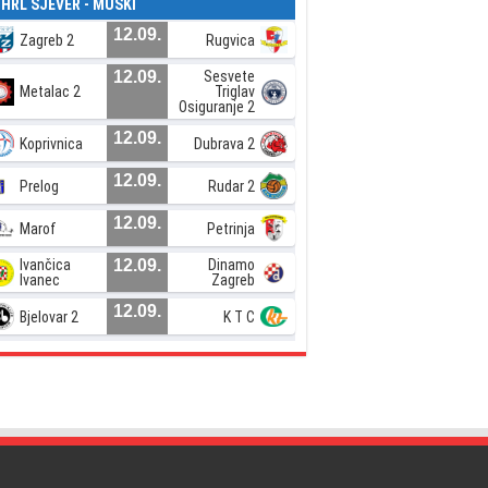
. HRL SJEVER - MUŠKI
12.09.
Zagreb 2
Rugvica
12.09.
Sesvete
Metalac 2
Triglav
Osiguranje 2
12.09.
Koprivnica
Dubrava 2
12.09.
Prelog
Rudar 2
12.09.
Marof
Petrinja
Ivančica
12.09.
Dinamo
Ivanec
Zagreb
12.09.
Bjelovar 2
K T C