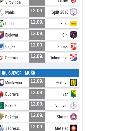
Zamet
Virovitica
12.09.
Ivanić
Split 2010
12.09.
Rudar
Koka
12.09.
Bjelovar
Sinj
12.09.
Osijek
Zrinski
12.09.
Podravka
Dalmatinka
. HRL SJEVER - MUŠKI
12.09.
Moslavina
Đakovo
12.09.
Dubrava
Ivan
12.09.
Nexe 2
Vidovec
12.09.
Požega
Slatina
12.09.
Zaprešić
Metalac