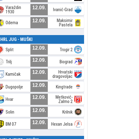
Varaždin
12.09.
Ivanić-Grad
1930
12.09.
Maksimir
Odema
Pastela
. HRL JUG - MUŠKI
12.09.
Split
Trogir 2
12.09.
Trilj
Biograd
12.09.
Hrvatski
Kamičak
dragovoljac
12.09.
Dugopolje
Kingtrade
12.09.
Metković-
Hvar
Zalmo 2
12.09.
Solin
Krilnik
12.09.
BM 07
Hexan Jelsa