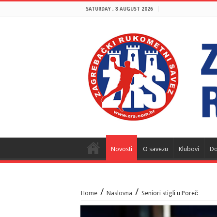
SATURDAY , 8 AUGUST 2026
Novosti
O savezu
Klubovi
Do
/
/
Home
Naslovna
Seniori stigli u Poreč