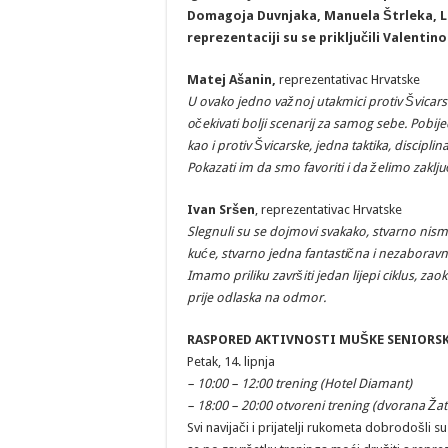
Domagoja Duvnjaka, Manuela Štrleka, L
reprezentaciji su se priključili Valentino 
Matej Ašanin,
reprezentativac Hrvatske
U ovako jedno važnoj utakmici protiv Švicar
očekivati bolji scenarij za samog sebe. Pobijed
kao i protiv Švicarske, jedna taktika, discipl
Pokazati im da smo favoriti i da želimo zakl
Ivan Sršen
, reprezentativac Hrvatske
Slegnuli su se dojmovi svakako, stvarno nism
kuće, stvarno jedna fantastična i nezaboravna
Imamo priliku završiti jedan lijepi ciklus, z
prije odlaska na odmor.
RASPORED AKTIVNOSTI MUŠKE SENIORSK
Petak, 14. lipnja
– 10:00 – 12:00 trening (Hotel Diamant)
– 18:00 – 20:00 otvoreni trening (dvorana Žat
Svi navijači i prijatelji rukometa dobrodošli 