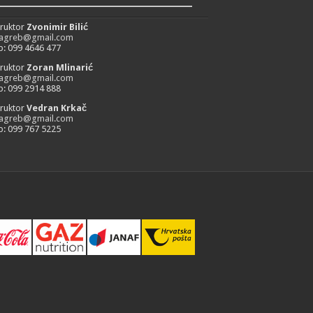
_________________________
truktor
Zvonimir Bilić
zagreb@gmail.com
: 099 4646 477
truktor
Zoran Mlinarić
zagreb@gmail.com
: 099 2914 888
truktor
Vedran Krkač
zagreb@gmail.com
: 099 767 5225