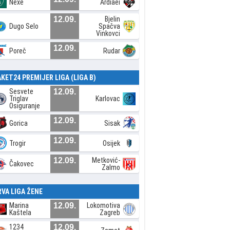
Nexe
Ardiaei
12.09.
Bjelin
Dugo Selo
Spačva
Vinkovci
12.09.
Poreč
Rudar
AKET24 PREMIJER LIGA (LIGA B)
Sesvete
12.09.
Triglav
Karlovac
Osiguranje
12.09.
Gorica
Sisak
12.09.
Trogir
Osijek
12.09.
Metković-
Čakovec
Zalmo
RVA LIGA ŽENE
Marina
12.09.
Lokomotiva
Kaštela
Zagreb
1234
12.09.