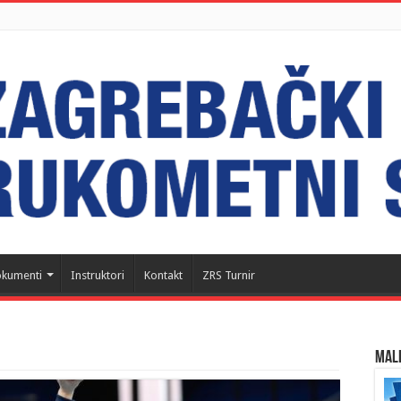
kumenti
Instruktori
Kontakt
ZRS Turnir
MALI