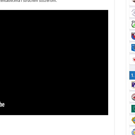
zentativcima i stručnim stožerom.
1