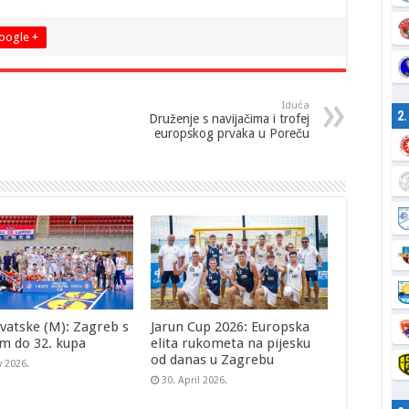
oogle +
Iduća
2
Druženje s navijačima i trofej
europskog prvaka u Poreču
vatske (M): Zagreb s
Jarun Cup 2026: Europska
m do 32. kupa
elita rukometa na pijesku
od danas u Zagrebu
y 2026.
30. April 2026.