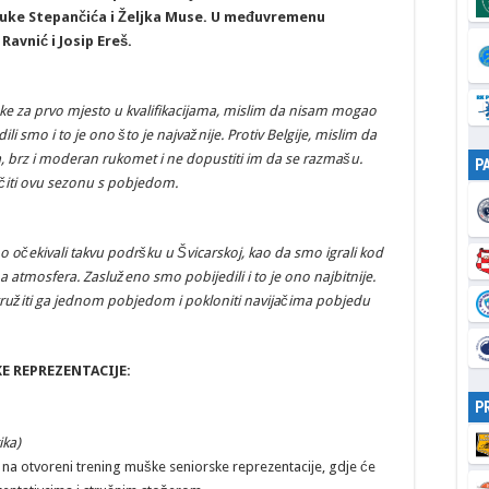
uke Stepančića i Željka Muse. U međuvremenu
Ravnić i Josip Ereš.
ske za prvo mjesto u kvalifikacijama, mislim da nisam mogao
ili smo i to je ono što je najvažnije. Protiv Belgije, mislim da
ina, brz i moderan rukomet i ne dopustiti im da se razmašu.
P
jučiti ovu sezonu s pobjedom.
o očekivali takvu podršku u Švicarskoj, kao da smo igrali kod
 atmosfera. Zasluženo smo pobijedili i to je ono najbitnije.
aokružiti ga jednom pobjedom i pokloniti navijačima pobjedu
E REPREZENTACIJE:
P
ika)
su na otvoreni trening muške seniorske reprezentacije, gdje će