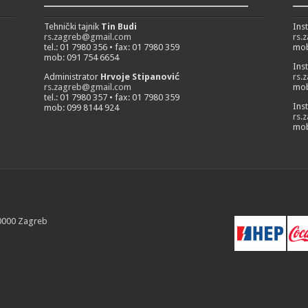
___________________________
__
Tehnički tajnik
Tin Budi
Ins
rs.zagreb@gmail.com
rs.
tel.: 01 7980 356 • fax: 01 7980 359
mob
mob: 091 754 6654
Ins
Administrator
Hrvoje Stipanović
rs.
rs.zagreb@gmail.com
mob
tel.: 01 7980 357 • fax: 01 7980 359
Ins
mob: 099 8144 924
rs.
mob
10000 Zagreb