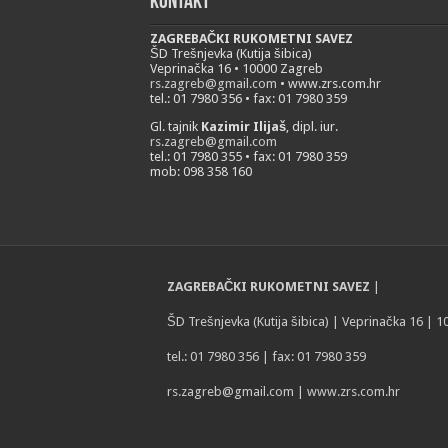
Kontakt
ZAGREBAČKI RUKOMETNI SAVEZ
ŠD Trešnjevka (Kutija šibica)
Veprinačka 16 • 10000 Zagreb
rs.zagreb@gmail.com
• www.zrs.com.hr
tel.: 01 7980 356 • fax: 01 7980 359
Gl. tajnik
Kazimir Ilijaš
, dipl. iur.
rs.zagreb@gmail.com
tel.: 01 7980 355 • fax: 01 7980 359
mob: 098 358 160
ZAGREBAČKI RUKOMETNI SAVEZ
|
ŠD Trešnjevka (Kutija šibica) | Veprinačka 16 | 
tel.: 01 7980 356 | fax: 01 7980 359
rs.zagreb@gmail.com
| www.zrs.com.hr