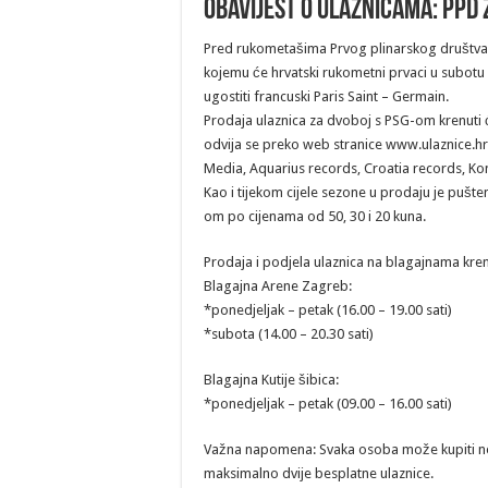
OBAVIJEST o ulaznicama: PPD 
Pred rukometašima Prvog plinarskog društva Z
kojemu će hrvatski rukometni prvaci u subotu 
ugostiti francuski Paris Saint – Germain.
Prodaja ulaznica za dvoboj s PSG-om krenuti će
odvija se preko web stranice www.ulaznice.hr 
Media, Aquarius records, Croatia records, Kom
Kao i tijekom cijele sezone u prodaju je pušte
om po cijenama od 50, 30 i 20 kuna.
Prodaja i podjela ulaznica na blagajnama krenu
Blagajna Arene Zagreb:
*ponedjeljak – petak (16.00 – 19.00 sati)
*subota (14.00 – 20.30 sati)
Blagajna Kutije šibica:
*ponedjeljak – petak (09.00 – 16.00 sati)
Važna napomena: Svaka osoba može kupiti ne
maksimalno dvije besplatne ulaznice.