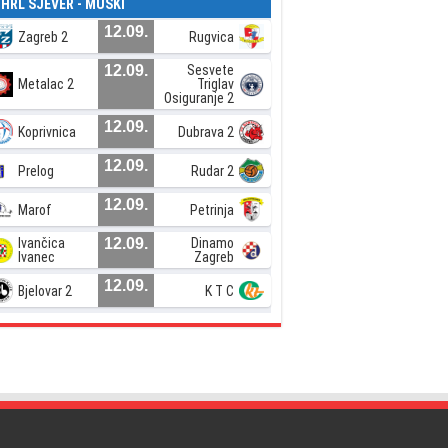
. HRL SJEVER - MUŠKI
12.09.
Zagreb 2
Rugvica
12.09.
Sesvete
Metalac 2
Triglav
Osiguranje 2
12.09.
Koprivnica
Dubrava 2
12.09.
Prelog
Rudar 2
12.09.
Marof
Petrinja
Ivančica
12.09.
Dinamo
Ivanec
Zagreb
12.09.
Bjelovar 2
K T C