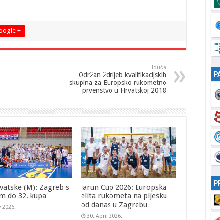
oogle +
Iduća
P
Održan ždrijeb kvalifikacijskih
skupina za Europsko rukometno
prvenstvo u Hrvatskoj 2018
P
vatske (M): Zagreb s
Jarun Cup 2026: Europska
m do 32. kupa
elita rukometa na pijesku
od danas u Zagrebu
y 2026.
30. April 2026.