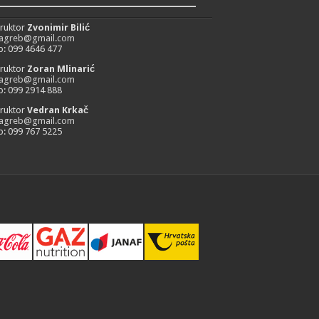
_________________________
truktor
Zvonimir Bilić
zagreb@gmail.com
: 099 4646 477
truktor
Zoran Mlinarić
zagreb@gmail.com
: 099 2914 888
truktor
Vedran Krkač
zagreb@gmail.com
: 099 767 5225