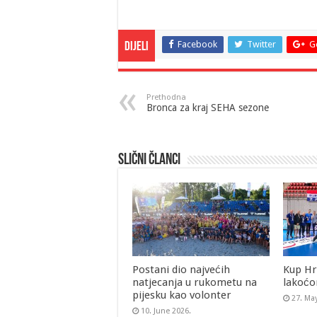
Facebook
Twitter
G
Dijeli
Prethodna
Bronca za kraj SEHA sezone
Slični članci
Postani dio najvećih
Kup Hr
natjecanja u rukometu na
lakoćo
pijesku kao volonter
27. Ma
10. June 2026.