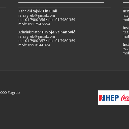
___________________________
__
Tehnički tajnik
Tin Budi
Ins
rs.zagreb@gmail.com
rs.
tel.: 01 7980 356 • fax: 01 7980 359
mob
mob: 091 754 6654
Ins
Administrator
Hrvoje Stipanović
rs.
rs.zagreb@gmail.com
mob
tel.: 01 7980 357 • fax: 01 7980 359
Ins
mob: 099 8144 924
rs.
mob
10000 Zagreb