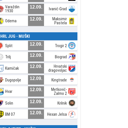
Varaždin
12.09.
Ivanić-Grad
1930
12.09.
Maksimir
Odema
Pastela
. HRL JUG - MUŠKI
12.09.
Split
Trogir 2
12.09.
Trilj
Biograd
12.09.
Hrvatski
Kamičak
dragovoljac
12.09.
Dugopolje
Kingtrade
12.09.
Metković-
Hvar
Zalmo 2
12.09.
Solin
Krilnik
12.09.
BM 07
Hexan Jelsa