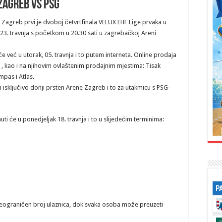
ZAGREB vs PSG
agreb prvi je dvoboj četvrtfinala VELUX EHF Lige prvaka u
23. travnja s početkom u 20.30 sati u zagrebačkoj Areni
 već u utorak, 05. travnja i to putem interneta. Online prodaja
, kao i na njihovim ovlaštenim prodajnim mjestima: Tisak
pas i Atlas.
n isključivo donji prsten Arene Zagreb i to za utakmicu s PSG-
ti će u ponedjeljak 18. travnja i to u slijedećim terminima:
P
ograničen broj ulaznica, dok svaka osoba može preuzeti