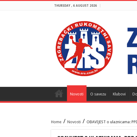
THURSDAY , 6 AUGUST 2026
Novosti
O savezu
Klubovi
Do
/
/
Home
Novosti
OBAVIJEST o ulaznicama: PP