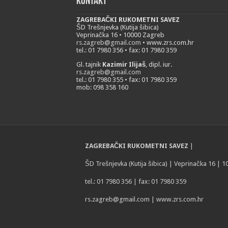
Kontakt
ZAGREBAČKI RUKOMETNI SAVEZ
ŠD Trešnjevka (Kutija šibica)
Veprinačka 16 • 10000 Zagreb
rs.zagreb@gmail.com
• www.zrs.com.hr
tel.: 01 7980 356 • fax: 01 7980 359
Gl. tajnik
Kazimir Ilijaš
, dipl. iur.
rs.zagreb@gmail.com
tel.: 01 7980 355 • fax: 01 7980 359
mob: 098 358 160
ZAGREBAČKI RUKOMETNI SAVEZ
|
ŠD Trešnjevka (Kutija šibica) | Veprinačka 16 | 
tel.: 01 7980 356 | fax: 01 7980 359
rs.zagreb@gmail.com
| www.zrs.com.hr