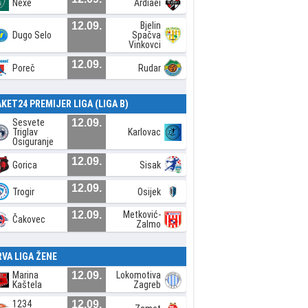
Nexe
Ardiaei
12.09.
Bjelin
Dugo Selo
Spačva
Vinkovci
12.09.
Poreč
Rudar
AKET24 PREMIJER LIGA (LIGA B)
Sesvete
12.09.
Triglav
Karlovac
Osiguranje
12.09.
Gorica
Sisak
12.09.
Trogir
Osijek
12.09.
Metković-
Čakovec
Zalmo
RVA LIGA ŽENE
Marina
12.09.
Lokomotiva
Kaštela
Zagreb
1234
12.09.