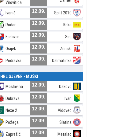
Zamet
Virovitica
12.09.
Ivanić
Split 2010
12.09.
Rudar
Koka
12.09.
Bjelovar
Sinj
12.09.
Osijek
Zrinski
12.09.
Podravka
Dalmatinka
. HRL SJEVER - MUŠKI
12.09.
Moslavina
Đakovo
12.09.
Dubrava
Ivan
12.09.
Nexe 2
Vidovec
12.09.
Požega
Slatina
12.09.
Zaprešić
Metalac