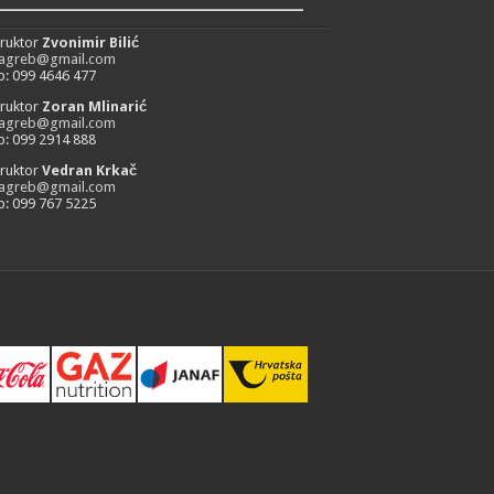
_________________________
truktor
Zvonimir Bilić
zagreb@gmail.com
: 099 4646 477
truktor
Zoran Mlinarić
zagreb@gmail.com
: 099 2914 888
truktor
Vedran Krkač
zagreb@gmail.com
: 099 767 5225