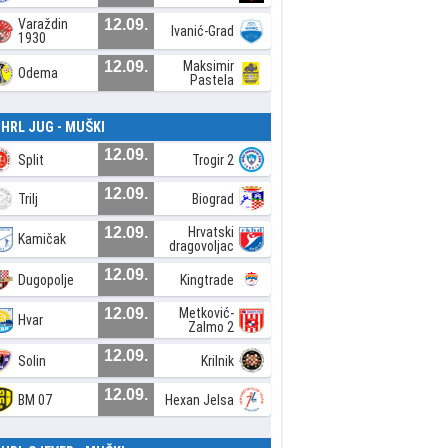
Varaždin
12.09.
Ivanić-Grad
1930
12.09.
Maksimir
Odema
Pastela
. HRL JUG - MUŠKI
12.09.
Split
Trogir 2
12.09.
Trilj
Biograd
12.09.
Hrvatski
Kamičak
dragovoljac
12.09.
Dugopolje
Kingtrade
12.09.
Metković-
Hvar
Zalmo 2
12.09.
Solin
Krilnik
12.09.
BM 07
Hexan Jelsa