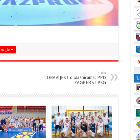
oogle +
Iduća
OBAVIJEST o ulaznicama: PPD
1
ZAGREB vs PSG