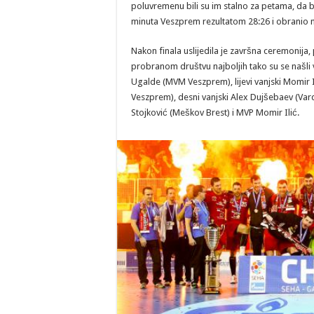
poluvremenu bili su im stalno za petama, da b
minuta Veszprem rezultatom 28:26 i obranio n
Nakon finala uslijedila je završna ceremonija
probranom društvu najboljih tako su se našli v
Ugalde (MVM Veszprem), lijevi vanjski Momir 
Veszprem), desni vanjski Alex Dujšebaev (Vard
Stojković (Meškov Brest) i MVP Momir Ilić.