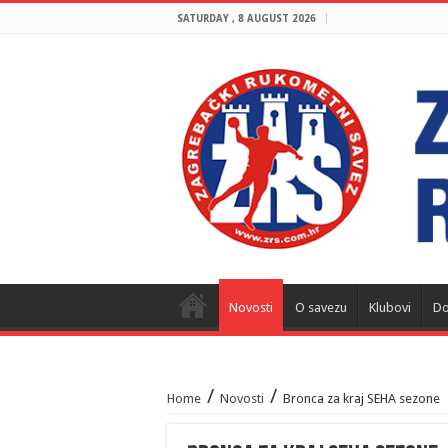
SATURDAY , 8 AUGUST 2026
Novosti
O savezu
Klubovi
Do
/
/
Home
Novosti
Bronca za kraj SEHA sezone