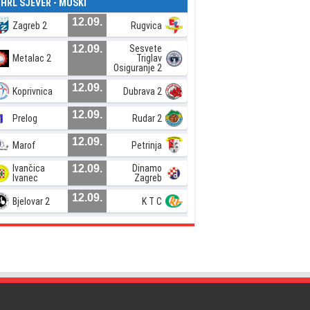
. HRL SJEVER - MUŠKI
12.09.
Zagreb 2
Rugvica
12.09.
Sesvete
Metalac 2
Triglav
Osiguranje 2
12.09.
Koprivnica
Dubrava 2
12.09.
Prelog
Rudar 2
12.09.
Marof
Petrinja
Ivančica
12.09.
Dinamo
Ivanec
Zagreb
12.09.
Bjelovar 2
K T C