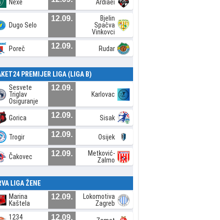
Nexe
Ardiaei
12.09.
Bjelin
Dugo Selo
Spačva
Vinkovci
12.09.
Poreč
Rudar
AKET24 PREMIJER LIGA (LIGA B)
Sesvete
12.09.
Triglav
Karlovac
Osiguranje
12.09.
Gorica
Sisak
12.09.
Trogir
Osijek
12.09.
Metković-
Čakovec
Zalmo
RVA LIGA ŽENE
Marina
12.09.
Lokomotiva
Kaštela
Zagreb
1234
12.09.