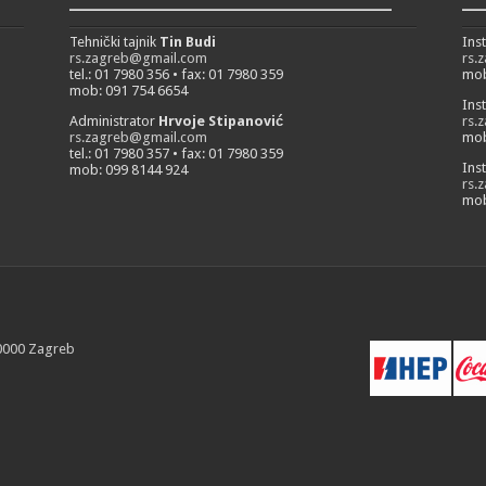
___________________________
__
Tehnički tajnik
Tin Budi
Ins
rs.zagreb@gmail.com
rs.
tel.: 01 7980 356 • fax: 01 7980 359
mob
mob: 091 754 6654
Ins
Administrator
Hrvoje Stipanović
rs.
rs.zagreb@gmail.com
mob
tel.: 01 7980 357 • fax: 01 7980 359
Ins
mob: 099 8144 924
rs.
mob
10000 Zagreb