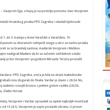
HA – Gazprom lige, u kojoj je na postolje ponovno stao Veszprem
ometaši hrvatskog prvaka PPD Zagreba i svladali bjeloruski
 1. do 3. travnja u Areni Varaždin u Varaždinu. Tri
red punom su dvoranom odmjerili snage u utrci za naslov prvaka
sreli su se branitelj naslova, mađarski Veszprem i Meškov
 sjajno nadigrali Mađare da bi sa sučevim zviždukom ostalo
iraniji je bio Veszprem i pogotkom Mirsada Terzića pronašli
ardara i PPD Zagreba, sreća je bila na strani makedonske
ši nisu dogurali do finala. Vardar je slavio s 26:24. No,
toj utakmici osvojili broncu s jednim golom razlike (24:23).
, Zlatko Horvat.
P
ometa, Veszprem i Vardar opravdali su epitet najboljih momčadi
o od +3 (4:1), Veszprem je uspio postaviti obranu. U prvom