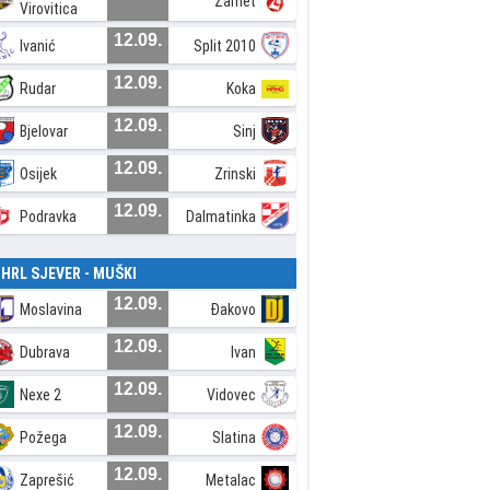
Zamet
Virovitica
12.09.
Ivanić
Split 2010
12.09.
Rudar
Koka
12.09.
Bjelovar
Sinj
12.09.
Osijek
Zrinski
12.09.
Podravka
Dalmatinka
. HRL SJEVER - MUŠKI
12.09.
Moslavina
Đakovo
12.09.
Dubrava
Ivan
12.09.
Nexe 2
Vidovec
12.09.
Požega
Slatina
12.09.
Zaprešić
Metalac