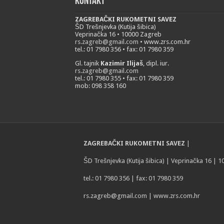
Kontakt
ZAGREBAČKI RUKOMETNI SAVEZ
ŠD Trešnjevka (Kutija šibica)
Veprinačka 16 • 10000 Zagreb
rs.zagreb@gmail.com
• www.zrs.com.hr
tel.: 01 7980 356 • fax: 01 7980 359
Gl. tajnik
Kazimir Ilijaš
, dipl. iur.
rs.zagreb@gmail.com
tel.: 01 7980 355 • fax: 01 7980 359
mob: 098 358 160
ZAGREBAČKI RUKOMETNI SAVEZ
|
ŠD Trešnjevka (Kutija šibica) | Veprinačka 16 | 
tel.: 01 7980 356 | fax: 01 7980 359
rs.zagreb@gmail.com
| www.zrs.com.hr