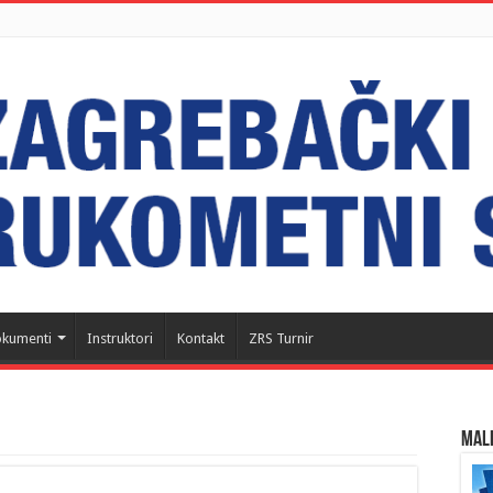
kumenti
Instruktori
Kontakt
ZRS Turnir
MALI