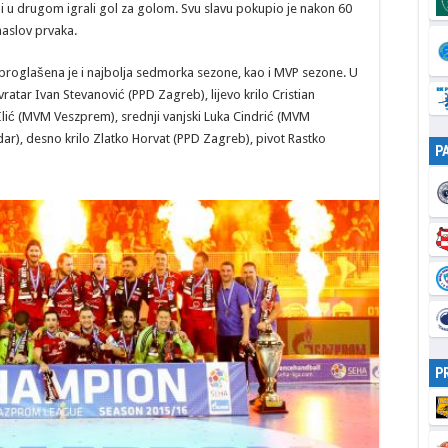
i u drugom igrali gol za golom. Svu slavu pokupio je nakon 60
aslov prvaka.
, proglašena je i najbolja sedmorka sezone, kao i MVP sezone. U
ratar Ivan Stevanović (PPD Zagreb), lijevo krilo Cristian
Ilić (MVM Veszprem), srednji vanjski Luka Cindrić (MVM
ar), desno krilo Zlatko Horvat (PPD Zagreb), pivot Rastko
P
P