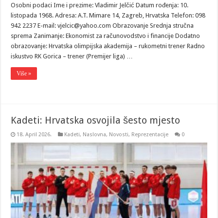
Osobni podaci Ime i prezime: Vladimir Jelčić Datum rođenja: 10.
listopada 1968. Adresa: A.T. Mimare 14, Zagreb, Hrvatska Telefon: 098
942 2237 E-mail: vjelcic@yahoo.com Obrazovanje Srednja stručna
sprema Zanimanje: Ekonomist za računovodstvo i financije Dodatno
obrazovanje: Hrvatska olimpijska akademija – rukometni trener Radno
iskustvo RK Gorica – trener (Premijer liga) …
Više »
Kadeti: Hrvatska osvojila šesto mjesto
18. April 2026.
Kadeti
,
Naslovna
,
Novosti
,
Reprezentacije
0