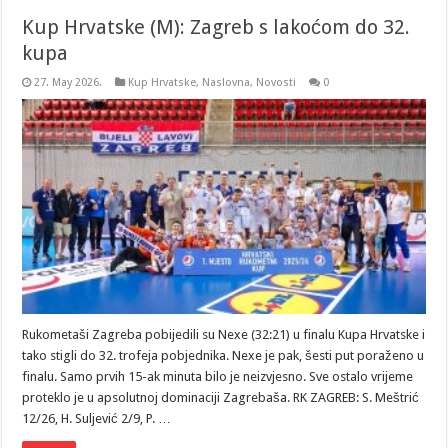
Kup Hrvatske (M): Zagreb s lakoćom do 32.
kupa
27. May 2026.
Kup Hrvatske
,
Naslovna
,
Novosti
0
Rukometaši Zagreba pobijedili su Nexe (32:21) u finalu Kupa Hrvatske i
tako stigli do 32. trofeja pobjednika. Nexe je pak, šesti put poraženo u
finalu. Samo prvih 15-ak minuta bilo je neizvjesno. Sve ostalo vrijeme
proteklo je u apsolutnoj dominaciji Zagrebaša. RK ZAGREB: S. Meštrić
12/26, H. Suljević 2/9, P. …