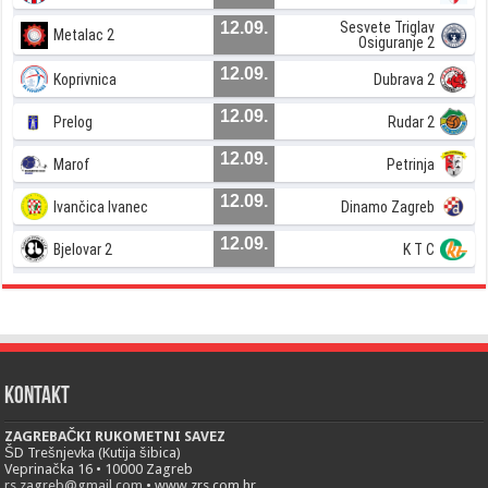
12.09.
Sesvete Triglav
Metalac 2
Osiguranje 2
12.09.
Koprivnica
Dubrava 2
12.09.
Prelog
Rudar 2
12.09.
Marof
Petrinja
12.09.
Ivančica Ivanec
Dinamo Zagreb
12.09.
Bjelovar 2
K T C
Kontakt
ZAGREBAČKI RUKOMETNI SAVEZ
ŠD Trešnjevka (Kutija šibica)
Veprinačka 16 • 10000 Zagreb
rs.zagreb@gmail.com
• www.zrs.com.hr