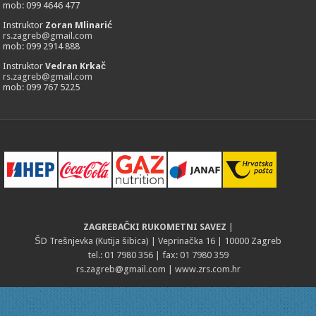
mob: 099 4646 477
Instruktor
Zoran Mlinarić
rs.zagreb@gmail.com
mob: 099 2914 888
Instruktor
Vedran Krkač
rs.zagreb@gmail.com
mob: 099 767 5225
ZAGREBAČKI RUKOMETNI SAVEZ
|
ŠD Trešnjevka (Kutija šibica) | Veprinačka 16 | 10000 Zagreb
tel.: 01 7980 356 | fax: 01 7980 359
rs.zagreb@gmail.com
| www.zrs.com.hr