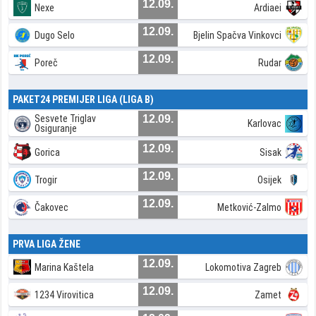
12.09.
Nexe
Ardiaei
12.09.
Dugo Selo
Bjelin Spačva Vinkovci
12.09.
Poreč
Rudar
PAKET24 PREMIJER LIGA (LIGA B)
Sesvete Triglav
12.09.
Karlovac
Osiguranje
12.09.
Gorica
Sisak
12.09.
Trogir
Osijek
12.09.
Čakovec
Metković-Zalmo
PRVA LIGA ŽENE
12.09.
Marina Kaštela
Lokomotiva Zagreb
12.09.
1234 Virovitica
Zamet