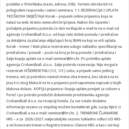
podatke o firmi/klubu (naziv, adresa, OIB). Termini obroka bit će
prilagođeni rasporedu i satnici seminara. 1.1. REZERVACIJA I UPLATA
TROŠKOVA SMJEŠTAJA Korak – popuniti online prijavnicu koja se
nalazi na web stranici www.uhrt.hr/prijava. Nakon što ispunite i
pošaljete prijavnicu potvrda će stići na klupski e-mail te na e-mail od
agencije Crohandball d.o.o. od koje ćete dobiti ponudu / predračun
sa detaljima za plaćanje uključujući broj IBAN na koji se vrši uplata.
Korak – trener / klub plaća rezervirane usluge sukladno specifikaciji na
predračunu / ponudi – poziv na broj je broj ponude / predračuna i
šalje kopiju uplate na e-mail seminar@hrs.hr. Po primitku uplate
agencija Crohandball. d.o.o. šalje potvrdu rezervacije. Nije moguće
rezervirati VIŠEKREVETNU (1/2, 1/3 ) sobu, a prijaviti samo jednog
trenera, već je potrebno navesti imena oba trenera, bez obzira na to
jesu li iz istog kluba ili ne te u prijavnici pod napomenu napisati iz kojih
klubova dolaze. KOPIJU prijavnice i kopiju uplate ponijeti sa sobom u
Poreč i po potrebi predočiti dokumente predstavniku agencije
Crohandball d.o.o. na recepciji hotela. Za sve ostale dodatne
informacije vezano uz smještaj možete kontaktirati gđu. Luciju Njirić iz
Crohandball-a na e-mail: seminar@hrs.hr. 2. TRENERSKE ČLANARINE
HRS – a za 2026./2027. natjecateljsku sezonu Sukladno odluci UO HRS-
a svi licencirani treneri u Registru trenera i članovi HRS-a kao i oni koji