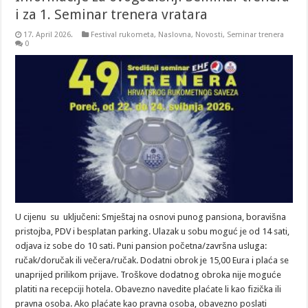
i za 1. Seminar trenera vratara
17. April 2026.
Festival rukometa
,
Naslovna
,
Novosti
,
Seminar trenera
0
U cijenu su uključeni: Smještaj na osnovi punog pansiona, boravišna
pristojba, PDV i besplatan parking. Ulazak u sobu moguć je od 14 sati,
odjava iz sobe do 10 sati. Puni pansion početna/završna usluga:
ručak/doručak ili večera/ručak. Dodatni obrok je 15,00 Eura i plaća se
unaprijed prilikom prijave. Troškove dodatnog obroka nije moguće
platiti na recepciji hotela. Obavezno navedite plaćate li kao fizička ili
pravna osoba. Ako plaćate kao pravna osoba, obavezno poslati