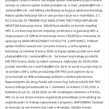
pošaljete i popis trenera. Sve kopije uplata i eventualne popis trenera
na koje se odnose uplate molim pošaljite na e-mail j.bubalo@hrs.hr i
seminar@hrs.hr radi lakšeg utvrđivanja za koga je uplaćena kotizacija.
Nakon uplate kotizacije biti će vam poslan račun na e-mail kluba. 3.1.
KOTIZACIJA ZA TRENERE KOJI RADE IZVAN TERITORIJA REPUBLIKE
HRVATSKE Kotizacija iznosi 500,00 Eura ukoliko ne koriste smještaj
HRS-a, a treneri koji koriste smještaj i prehranu u organizaciji HRS-a
imaju popust od 50% te im kotizacija iznosi 250,00 Eura. Kotizacija se
uplaćuje na IBAN HR5423900011101022716 u HPB BANCI. Prilikom
uplate molimo navesti ime i prezime trenera, a svrha uplate je
Kotizacija za Seminar trenera 2026. te kopiju uplate poslati na e-mail
j.bubalo@hrs.hr i seminar@hrs.hr Svi treneri koji trebaju produžiti
EHF PRO licencu dužni su nakon seminara, najkasnije do 30.05.2026.
poslati zamolbu na e-mail lidija@hrs.hr da ih se uvrsti na popis koji će
se poslati u EHF u svrhu produženja EHF PRO pod uvjetom da su
prisustvovali na 90% predavanja (uvidom u evidencijski karton).
Napominjemo da zbog fonda sati treneri koji žele produžiti EHF PRO
licencu trebaju prisustvovati na 1. Seminaru za vratare 21.05.2026. u
Kašteliru te od 22.-24.05.2026. na 49. Središnjem seminaru u Poreču.
HRS će za sve strane trenere organizirati prevođenje sa hrvatskog na
engleski jezik i to trebaju napomenuti u prijavnici. NAPOMENA: Seminar
je obvezan za sve trenere koji rade u Hrvatskoj. Ukoliko treneri