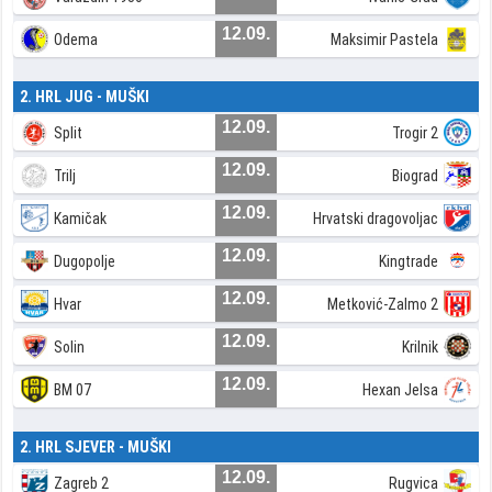
12.09.
Odema
Maksimir Pastela
2. HRL JUG - MUŠKI
12.09.
Split
Trogir 2
12.09.
Trilj
Biograd
12.09.
Kamičak
Hrvatski dragovoljac
12.09.
Dugopolje
Kingtrade
12.09.
Hvar
Metković-Zalmo 2
12.09.
Solin
Krilnik
12.09.
BM 07
Hexan Jelsa
2. HRL SJEVER - MUŠKI
12.09.
Zagreb 2
Rugvica