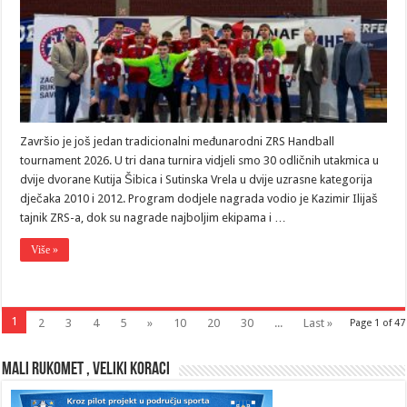
Završio je još jedan tradicionalni međunarodni ZRS Handball
tournament 2026. U tri dana turnira vidjeli smo 30 odličnih utakmica u
dvije dvorane Kutija Šibica i Sutinska Vrela u dvije uzrasne kategorija
dječaka 2010 i 2012. Program dodjele nagrada vodio je Kazimir Ilijaš
tajnik ZRS-a, dok su nagrade najboljim ekipama i …
Više »
1
2
3
4
5
»
10
20
30
...
Last »
Page 1 of 47
MALI RUKOMET , VELIKI KORACI