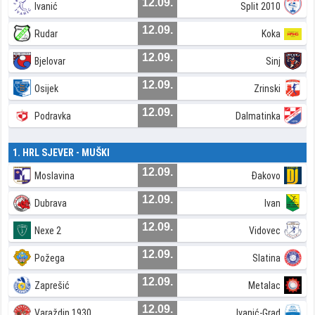
12.09.
Ivanić
Split 2010
12.09.
Rudar
Koka
12.09.
Bjelovar
Sinj
12.09.
Osijek
Zrinski
12.09.
Podravka
Dalmatinka
1. HRL SJEVER - MUŠKI
12.09.
Moslavina
Đakovo
12.09.
Dubrava
Ivan
12.09.
Nexe 2
Vidovec
12.09.
Požega
Slatina
12.09.
Zaprešić
Metalac
12.09.
Varaždin 1930
Ivanić-Grad