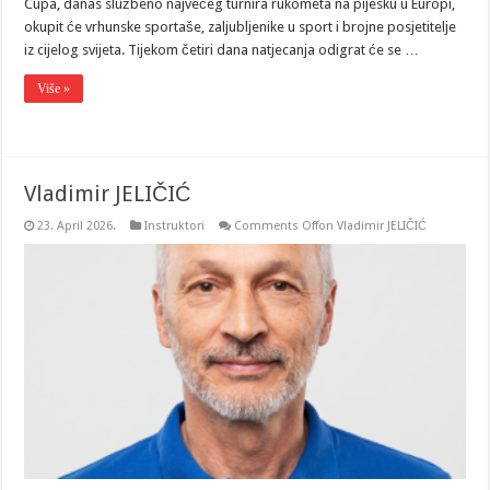
Cupa, danas službeno najvećeg turnira rukometa na pijesku u Europi,
okupit će vrhunske sportaše, zaljubljenike u sport i brojne posjetitelje
iz cijelog svijeta. Tijekom četiri dana natjecanja odigrat će se …
Više »
Vladimir JELIČIĆ
23. April 2026.
Instruktori
Comments Off
on Vladimir JELIČIĆ