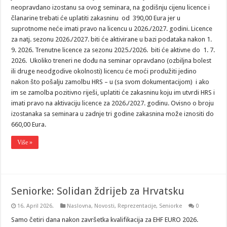
neopravdano izostanu sa ovog seminara, na godišnju cijenu licence i
članarine trebati će uplatiti zakasninu od 390,00 Eura jer u
suprotnome neće imati pravo na licencu u 2026./2027. godini. Licence
za natj. sezonu 2026./2027. biti će aktivirane u bazi podataka nakon 1.
9. 2026. Trenutne licence za sezonu 2025./2026. biti će aktivne do 1. 7.
2026. Ukoliko treneri ne dođu na seminar opravdano (ozbiljna bolest
ili druge neodgodive okolnosti) licencu će moći produžiti jedino
nakon što pošalju zamolbu HRS – u (sa svom dokumentacijom) i ako
im se zamolba pozitivno riješi, uplatiti će zakasninu koju im utvrdi HRS i
imati pravo na aktivaciju licence za 2026./2027. godinu. Ovisno o broju
izostanaka sa seminara u zadnje tri godine zakasnina može iznositi do
660,00 Eura.
Više »
Seniorke: Solidan ždrijeb za Hrvatsku
16. April 2026.
Naslovna
,
Novosti
,
Reprezentacije
,
Seniorke
0
Samo četiri dana nakon završetka kvalifikacija za EHF EURO 2026.