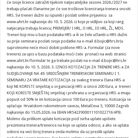
će svoje licence zatražiti tijekom natjecateljske sezone 2026./2027 ne
trebaju plaćati članarine jer će sve troškove licenciranja trenera snositi
HRS. Svi treneri dužni su ispuniti i poslati online prijavnicu sa
www.uhrt.hr najkasnije do 10. 5. 2026. iz koje je vidljivo za koji rang
natjecanja trebaju licencu; PREMIJER/ I HRL, II HRL, III HRL, ŽL, MDS.
Treneri koji nisu u bazi podataka HRS-a ili se žele učlaniti u HRS dužni
su prije seminara poslati svoje podatke na e-mail d.bojic@hrs.hr(u
suprotnome neće moći dobiti poklone HRS-a. Formular (za nove
trenere) za upis u bazu podataka moći ćete pronaći na web stranici
www.uhrt.hr/formular te ga trebate poslati na e-mail d.bojic@hrs.hr
najkasnije do 10. 5. 2026. 3. IZNOS KOTIZACIJA ZA TRENERE HRS-a ZA
SUDJELOVANJE NA 49. SREDIŠNJEM TRENERSKOM SEMINARU I 1.
SEMINARU ZA VRATARE KOTIZACIJA za svakog trenera člana HRS-a
koji NE KORISTI smještaj u organizaciji HRS-a iznosi 200 Eura, a treneri
KOJI KORISTE SMJEŠTAJ smještaj i prehranu u organizaciji HRS-a imaju
popust od 50% te im kotizacija iznosi 100 Eura po treneru. Kotizacija se
uplaćuje Hrvatskom rukometnom savezu, Metalčeva 5, 10000 Zagreb
najkasnije do 15.05.2026. na IBAN HR5423900011101022716 HPB.
Molimo da prilikom uplate kotizacije pod svrha uplate upišete
prezimena trenera/trenerice na koje se uplata odnosi, a ako se uplata
odnosi na veći broj trenera onda molimo da uz preslik uplate