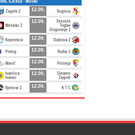
. HRL SJEVER - MUŠKI
12.09.
Zagreb 2
Rugvica
12.09.
Sesvete
Metalac 2
Triglav
Osiguranje 2
12.09.
Koprivnica
Dubrava 2
12.09.
Prelog
Rudar 2
12.09.
Marof
Petrinja
Ivančica
12.09.
Dinamo
Ivanec
Zagreb
12.09.
Bjelovar 2
K T C