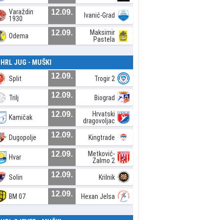
Varaždin
12.09.
Ivanić-Grad
1930
12.09.
Maksimir
Odema
Pastela
. HRL JUG - MUŠKI
12.09.
Split
Trogir 2
12.09.
Trilj
Biograd
12.09.
Hrvatski
Kamičak
dragovoljac
12.09.
Dugopolje
Kingtrade
12.09.
Metković-
Hvar
Zalmo 2
12.09.
Solin
Krilnik
12.09.
BM 07
Hexan Jelsa