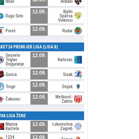
Nexe
Ardiaei
12.09.
Bjelin
Dugo Selo
Spačva
Vinkovci
12.09.
Poreč
Rudar
AKET24 PREMIJER LIGA (LIGA B)
Sesvete
12.09.
Triglav
Karlovac
Osiguranje
12.09.
Gorica
Sisak
12.09.
Trogir
Osijek
12.09.
Metković-
Čakovec
Zalmo
RVA LIGA ŽENE
Marina
12.09.
Lokomotiva
Kaštela
Zagreb
1234
12.09.