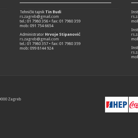
___________________________
__
Tehnički tajnik
Tin Budi
Ins
rs.zagreb@gmail.com
rs.
tel.: 01 7980 356 • fax: 01 7980 359
mob
mob: 091 754 6654
Ins
Administrator
Hrvoje Stipanović
rs.
rs.zagreb@gmail.com
mob
tel.: 01 7980 357 • fax: 01 7980 359
Ins
mob: 099 8144 924
rs.
mob
10000 Zagreb