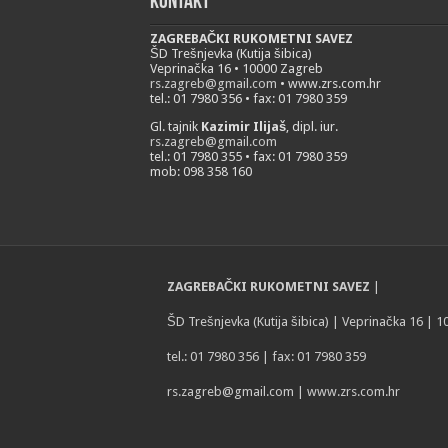
Kontakt
ZAGREBAČKI RUKOMETNI SAVEZ
ŠD Trešnjevka (Kutija šibica)
Veprinačka 16 • 10000 Zagreb
rs.zagreb@gmail.com
• www.zrs.com.hr
tel.: 01 7980 356 • fax: 01 7980 359
Gl. tajnik
Kazimir Ilijaš
, dipl. iur.
rs.zagreb@gmail.com
tel.: 01 7980 355 • fax: 01 7980 359
mob: 098 358 160
ZAGREBAČKI RUKOMETNI SAVEZ
|
ŠD Trešnjevka (Kutija šibica) | Veprinačka 16 | 
tel.: 01 7980 356 | fax: 01 7980 359
rs.zagreb@gmail.com
| www.zrs.com.hr