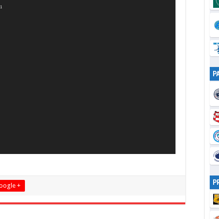
=1
P
P
oogle +