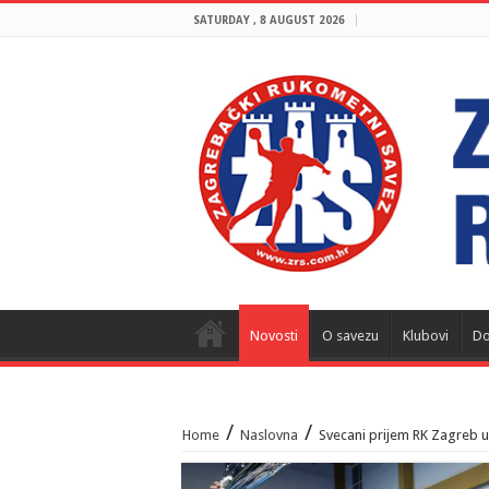
SATURDAY , 8 AUGUST 2026
Novosti
O savezu
Klubovi
Do
/
/
Home
Naslovna
Svecani prijem RK Zagreb 