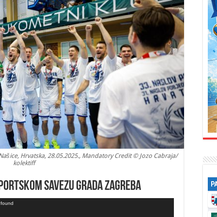
 Našice, Hrvatska, 28.05.2025., Mandatory Credit © Jozo Cabraja/
kolektiff
 Sportskom savezu grada Zagreba
P
t found