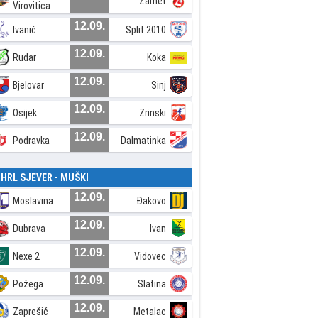
Zamet
Virovitica
12.09.
Ivanić
Split 2010
12.09.
Rudar
Koka
12.09.
Bjelovar
Sinj
12.09.
Osijek
Zrinski
12.09.
Podravka
Dalmatinka
. HRL SJEVER - MUŠKI
12.09.
Moslavina
Đakovo
12.09.
Dubrava
Ivan
12.09.
Nexe 2
Vidovec
12.09.
Požega
Slatina
12.09.
Zaprešić
Metalac