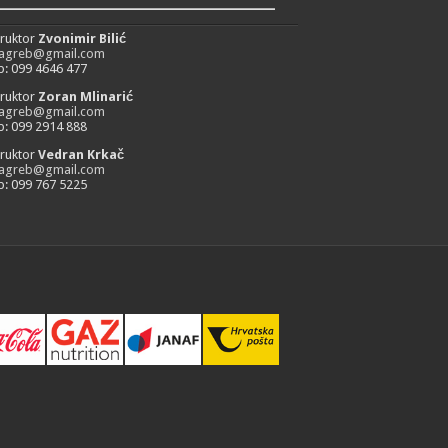
_________________________
truktor
Zvonimir Bilić
zagreb@gmail.com
: 099 4646 477
truktor
Zoran Mlinarić
zagreb@gmail.com
: 099 2914 888
truktor
Vedran Krkač
zagreb@gmail.com
: 099 767 5225