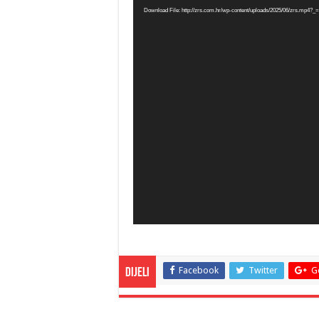
Download File: http://zrs.com.hr/wp-content/uploads/2025/06/zrs.mp4?_
Facebook
Twitter
G
Dijeli