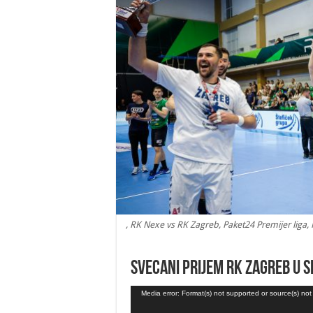
, RK Nexe vs RK Zagreb, Paket24 Premijer liga,
Svecani prijem RK Zagreb u
Video
Media error: Format(s) not supported or source(s) no
Player