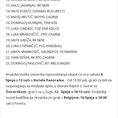
13. HALIL JAGANJAC, RK NEXE
14. ANTE KUDUZ, DINAMO BUCURESTI
15. MATEJ HRSTIĆ, RK PPD ZAGREB
16. DOMAGOJ DUVNJAK, THW KIEL
17. LUKA CINDRIĆ, PGE VIVE KIELCE
18. LUKA MRAKOVČIĆ , PPD ZAGREB
19. ANTE GADŽA, RK NEXE
20. LUKA STEPANČIĆ, PSG HANDBALL
21. JAKOV VRANKOVIĆ, GRUNDFOS TATABANYA
22. IVAN SRŠEN, RK PPD ZAGREB
23. DOMAGOJ PAVLOVIĆ, MT MELSUNGEN
Hrvatska muška seniorska reprezentacija okupit će se u subotu
8.
lipnja
u
13 sati
u
Hotelu Panorama.
Od 13:30 sati, igrači će biti na
raspolaganju za medijske upite, u dvorani Kaptol 2. Susret sa
Švicarskom
, igrat ć se u Zugu,
12. lipnja u 18:15 sati.
Posljednji
susret kvalifikacija, Hrvatska će igrati s
Belgijom
,
16.lipnja u 18:00
sati u Poreču.