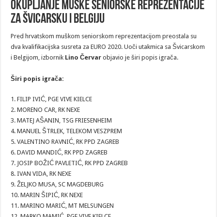
Okupljanje muške seniorske reprezentacije
za Švicarsku i Belgiju
Pred hrvatskom muškom seniorskom reprezentacijom preostala su
dva kvalifikacijska susreta za EURO 2020. Uoči utakmica sa Švicarskom
i Belgijom, izbornik
Lino Červar
objavio je širi popis igrača.
Širi popis igrača:
1. FILIP IVIĆ, PGE VIVE KIELCE
2. MORENO CAR, RK NEXE
3. MATEJ AŠANIN, TSG FRIESENHEIM
4. MANUEL ŠTRLEK, TELEKOM VESZPREM
5. VALENTINO RAVNIĆ, RK PPD ZAGREB
6. DAVID MANDIĆ, RK PPD ZAGREB
7. JOSIP BOŽIĆ PAVLETIĆ, RK PPD ZAGREB
8. IVAN VIDA, RK NEXE
9. ŽELJKO MUSA, SC MAGDEBURG
10. MARIN ŠIPIĆ, RK NEXE
11. MARINO MARIĆ, MT MELSUNGEN
12. MARKO MAMIĆ, PGE VIVE KIELCE