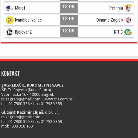
12.09.
Marof
Petrinja
12.09.
Ivančica Ivanec
Dinamo Zagreb
12.09.
Bjelovar 2
K T C
Kontakt
ZAGREBAČKI RUKOMETNI SAVEZ
ŠD Trešnjevka (Kutija šibica)
Veprinačka 16 • 10000 Zagreb
rs.zagreb@gmail.com
• www.zrs.com.hr
tel.: 01 7980 356 • fax: 01 7980 359
Gl. tajnik
Kazimir Ilijaš
, dipl. iur.
rs.zagreb@gmail.com
tel.: 01 7980 355 • fax: 01 7980 359
mob: 098 358 160