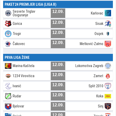
PAKET24 PREMIJER LIGA (LIGA B)
Sesvete Triglav
12.09.
Karlovac
Osiguranje
12.09.
Gorica
Sisak
12.09.
Trogir
Osijek
12.09.
Čakovec
Metković-Zalmo
PRVA LIGA ŽENE
12.09.
Marina Kaštela
Lokomotiva Zagreb
12.09.
1234 Virovitica
Zamet
12.09.
Ivanić
Split 2010
12.09.
Rudar
Koka
12.09.
Bjelovar
Sinj
12.09.