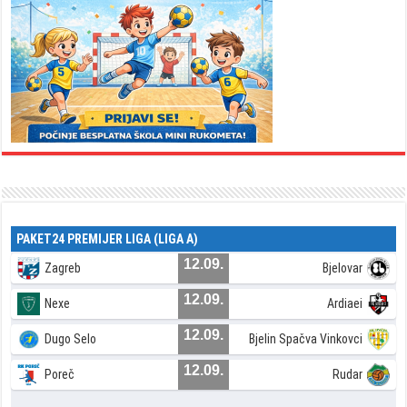
PAKET24 PREMIJER LIGA (LIGA A)
12.09.
Zagreb
Bjelovar
12.09.
Nexe
Ardiaei
12.09.
Dugo Selo
Bjelin Spačva Vinkovci
12.09.
Poreč
Rudar