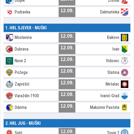
Osijek
Zrinski
12.09.
Podravka
Dalmatinka
1. HRL SJEVER - MUŠKI
12.09.
Moslavina
Đakovo
12.09.
Dubrava
Ivan
12.09.
Nexe 2
Vidovec
12.09.
Požega
Slatina
12.09.
Zaprešić
Metalac
12.09.
Varaždin 1930
Ivanić-Grad
12.09.
Odema
Maksimir Pastela
2. HRL JUG - MUŠKI
12.09.
Split
Trogir 2