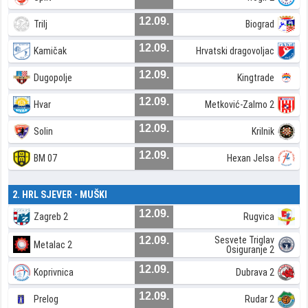
12.09.
Trilj
Biograd
12.09.
Kamičak
Hrvatski dragovoljac
12.09.
Dugopolje
Kingtrade
12.09.
Hvar
Metković-Zalmo 2
12.09.
Solin
Krilnik
12.09.
BM 07
Hexan Jelsa
2. HRL SJEVER - MUŠKI
12.09.
Zagreb 2
Rugvica
12.09.
Sesvete Triglav
Metalac 2
Osiguranje 2
12.09.
Koprivnica
Dubrava 2
12.09.
Prelog
Rudar 2