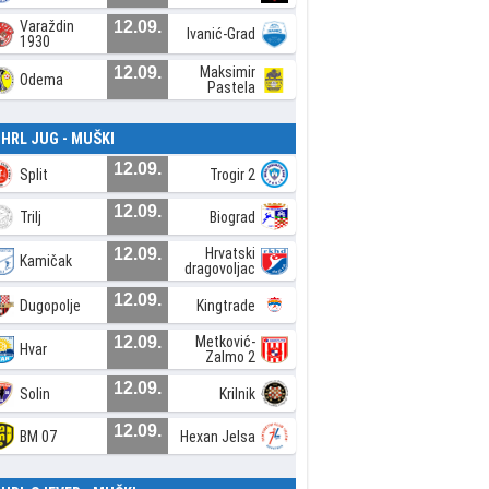
Varaždin
12.09.
Ivanić-Grad
1930
12.09.
Maksimir
Odema
Pastela
. HRL JUG - MUŠKI
12.09.
Split
Trogir 2
12.09.
Trilj
Biograd
12.09.
Hrvatski
Kamičak
dragovoljac
12.09.
Dugopolje
Kingtrade
12.09.
Metković-
Hvar
Zalmo 2
12.09.
Solin
Krilnik
12.09.
BM 07
Hexan Jelsa