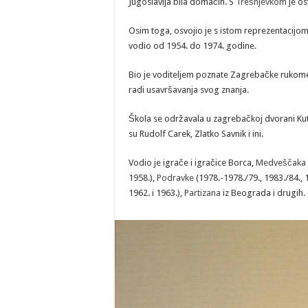
Jugoslavija bila domaćin. S
Trešnjevkom
je os
Osim toga, osvojio je s istom reprezentacijom
vodio od 1954. do 1974. godine.
Bio je voditeljem poznate Zagrebačke rukometne
radi usavršavanja svog znanja.
Škola se održavala u zagrebačkoj dvorani Kuti
su Rudolf Carek, Zlatko Savnik i ini.
Vodio je igrače i igračice Borca,
Medveščaka
1958.),
Podravke
(1978.-1978./79., 1983./84.,
1962. i 1963.),
Partizana
iz Beograda i drugih.