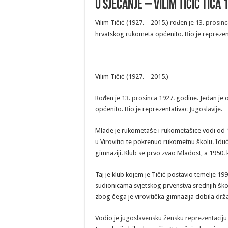
U sjećanje – Vilim Tičić Tica 
Vilim Tičić (1927. – 2015.) rođen je
13. prosin
hrvatskog rukometa općenito. Bio je repreze
Vilim Tičić (1927. – 2015.)
Rođen je
13. prosinca
1927. godine. Jedan je o
općenito. Bio je reprezentativac
Jugoslavije
.
Mlade je rukometaše i rukometašice vodi od 1
u Virovitici te pokrenuo rukometnu školu. Iduć
gimnaziji. Klub se prvo zvao Mladost, a 1950.
Taj je klub kojem je Tičić postavio temelje 1
sudionicama svjetskog prvenstva srednjih škol
zbog čega je virovitička gimnazija dobila
drž
Vodio je
jugoslavensku žensku reprezentaciju