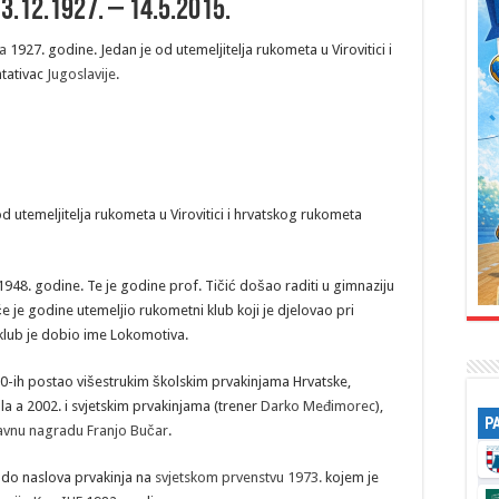
13.12.1927. – 14.5.2015.
ca
1927. godine. Jedan je od utemeljitelja rukometa u Virovitici i
ntativac
Jugoslavije
.
d utemeljitelja rukometa u Virovitici i hrvatskog rukometa
948. godine. Te je godine prof. Tičić došao raditi u gimnaziju
e je godine utemeljio rukometni klub koji je djelovao pri
 klub je dobio ime Lokomotiva.
990-ih postao višestrukim školskim prvakinjama Hrvatske,
a a 2002. i svjetskim prvakinjama (trener
Darko Međimorec
),
P
avnu nagradu Franjo Bučar
.
do naslova prvakinja na
svjetskom prvenstvu 1973.
kojem je