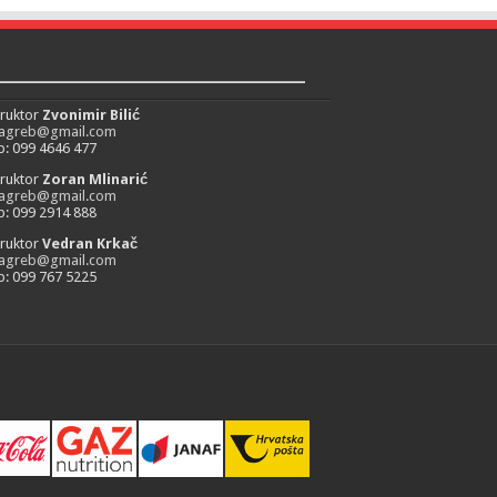
_________________________
truktor
Zvonimir Bilić
zagreb@gmail.com
: 099 4646 477
truktor
Zoran Mlinarić
zagreb@gmail.com
: 099 2914 888
truktor
Vedran Krkač
zagreb@gmail.com
: 099 767 5225