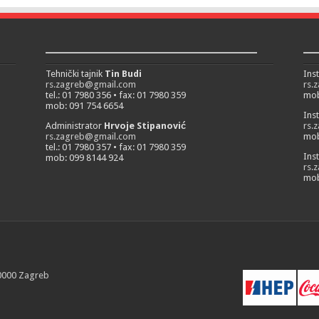
___________________________
__
Tehnički tajnik
Tin Budi
Ins
rs.zagreb@gmail.com
rs.
tel.: 01 7980 356 • fax: 01 7980 359
mob
mob: 091 754 6654
Ins
Administrator
Hrvoje Stipanović
rs.
rs.zagreb@gmail.com
mob
tel.: 01 7980 357 • fax: 01 7980 359
Ins
mob: 099 8144 924
rs.
mob
10000 Zagreb