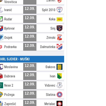
Zamet
Virovitica
12.09.
Ivanić
Split 2010
12.09.
Rudar
Koka
12.09.
Bjelovar
Sinj
12.09.
Osijek
Zrinski
12.09.
Podravka
Dalmatinka
. HRL SJEVER - MUŠKI
12.09.
Moslavina
Đakovo
12.09.
Dubrava
Ivan
12.09.
Nexe 2
Vidovec
12.09.
Požega
Slatina
12.09.
Zaprešić
Metalac