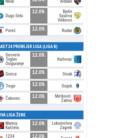
Nexe
Ardiaei
12.09.
Bjelin
Dugo Selo
Spačva
Vinkovci
12.09.
Poreč
Rudar
AKET24 PREMIJER LIGA (LIGA B)
Sesvete
12.09.
Triglav
Karlovac
Osiguranje
12.09.
Gorica
Sisak
12.09.
Trogir
Osijek
12.09.
Metković-
Čakovec
Zalmo
RVA LIGA ŽENE
Marina
12.09.
Lokomotiva
Kaštela
Zagreb
1234
12.09.