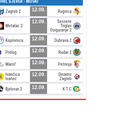
. HRL SJEVER - MUŠKI
12.09.
Zagreb 2
Rugvica
12.09.
Sesvete
Metalac 2
Triglav
Osiguranje 2
12.09.
Koprivnica
Dubrava 2
12.09.
Prelog
Rudar 2
12.09.
Marof
Petrinja
Ivančica
12.09.
Dinamo
Ivanec
Zagreb
12.09.
Bjelovar 2
K T C