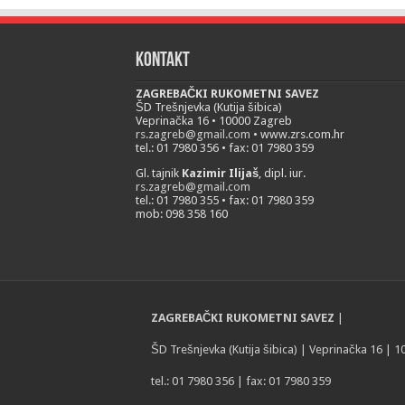
Kontakt
ZAGREBAČKI RUKOMETNI SAVEZ
ŠD Trešnjevka (Kutija šibica)
Veprinačka 16 • 10000 Zagreb
rs.zagreb@gmail.com
• www.zrs.com.hr
tel.: 01 7980 356 • fax: 01 7980 359
Gl. tajnik
Kazimir Ilijaš
, dipl. iur.
rs.zagreb@gmail.com
tel.: 01 7980 355 • fax: 01 7980 359
mob: 098 358 160
ZAGREBAČKI RUKOMETNI SAVEZ
|
ŠD Trešnjevka (Kutija šibica) | Veprinačka 16 | 
tel.: 01 7980 356 | fax: 01 7980 359