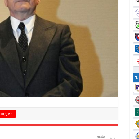
1
oogle +
Iduća