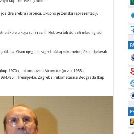
vojio
Kup IHF
1982. godine.
 još dva srebra i broncu. Ukupno je žensku reprezentaciju
 škole u koju su iz raznih klubova bili dolazili mladi igrači
P
ji šibica. Osim njega, u zagrebačkoj rukometnoj školi djelovali
(kup 1970.),
Lokomotive
iz Virovitice (prvak 1955. i
 1984./85.), Trešnjevke, Zagreba, rukometašica
Beograda
(kup
P