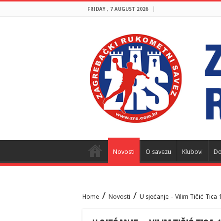
FRIDAY , 7 AUGUST 2026
Novosti
O savezu
Klubovi
Do
/
/
Home
Novosti
U sjećanje – Vilim Tičić Tica 