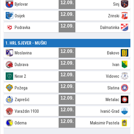
12.09.
Bjelovar
Sinj
12.09.
Osijek
Zrinski
12.09.
Podravka
Dalmatinka
1. HRL SJEVER - MUŠKI
12.09.
Moslavina
Đakovo
12.09.
Dubrava
Ivan
12.09.
Nexe 2
Vidovec
12.09.
Požega
Slatina
12.09.
Zaprešić
Metalac
12.09.
Varaždin 1930
Ivanić-Grad
12.09.
Odema
Maksimir Pastela