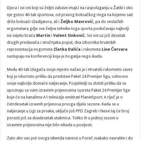
Djeca i svi oni koji su željni zabave imajU na raspolaganju u Žatiki i oko
nje gotov 40-tak sportova, od pravog boksačkog ringa na kojemu sati
drže boksači Gladijatora, ali i
Željko Mavrović,
pa do veslačkih
ergometara gdje sve željne tehnike toga sporta podučavaju najbolji
na svijetu braća
Martin
i
Valent Sinković.
Svi oni uz još desetak
drugih predavača i stručnjaka poput, dva izbornika hrvatskih
reprezentacija nogometa
Zlatka Dalića
i rukometa
Line Červara
nastupaju na konferenciji koja je bogatija nego ikada.
Među 40-tak izlagača svoje mjesto našao je i Hrvatski rukometni savez
koji je iskoristio priliku da predstavi Paket 24 Premijer ligu, odnosno
svoje najbolje domaće natjecanje. Posjetitelji su dobili priliku da se
upoznaju sa svim izravnim prijenosima susreta Paket 24 Premijer lige
koje će na kanalima A1 televizije emitirati PlanetSport. A riječ je o
četrdesetak izravnih prijenosa prvoga dijela sezone. Kada se u
natjecanje u Ligi za prvaka, uključe još PPD Zagreb i Nexe taj će broj
porasti još za dvadesetak utakmica. Toliko ih u jednoj sezoni u
izravnim prijenosima nije bilo nikada u povijesti.
Zato ako vas put ovoga vikenda nanese u Poreč svakako navratite i do