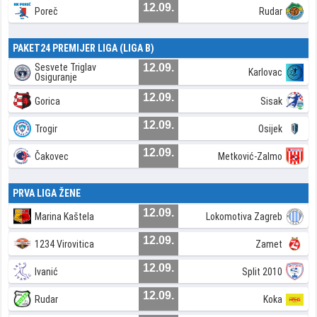
12.09.
Poreč
Rudar
PAKET24 PREMIJER LIGA (LIGA B)
Sesvete Triglav
12.09.
Karlovac
Osiguranje
12.09.
Gorica
Sisak
12.09.
Trogir
Osijek
12.09.
Čakovec
Metković-Zalmo
PRVA LIGA ŽENE
12.09.
Marina Kaštela
Lokomotiva Zagreb
12.09.
1234 Virovitica
Zamet
12.09.
Ivanić
Split 2010
12.09.
Rudar
Koka