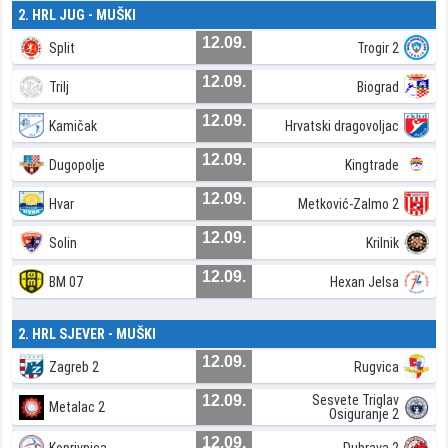
2. HRL JUG - MUŠKI
12.09.
Split
Trogir 2
12.09.
Trilj
Biograd
12.09.
Kamičak
Hrvatski dragovoljac
12.09.
Dugopolje
Kingtrade
12.09.
Hvar
Metković-Zalmo 2
12.09.
Solin
Krilnik
12.09.
BM 07
Hexan Jelsa
2. HRL SJEVER - MUŠKI
12.09.
Zagreb 2
Rugvica
12.09.
Sesvete Triglav
Metalac 2
Osiguranje 2
12.09.
Koprivnica
Dubrava 2