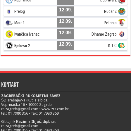
12.09.
Prelog
Rudar 2
12.09.
Marof
Petrinja
12.09.
Ivančica Ivanec
Dinamo Zagreb
12.09.
Bjelovar 2
K T C
Kontakt
ZAGREBAČKI RUKOMETNI SAVEZ
ŠD Trešnjevka (Kutija šibica)
Veprinačka 16 • 10000 Zagreb
rs.zagreb@gmail.com
• www.zrs.com.hr
tel.: 01 7980 356 • fax: 01 7980 359
Gl. tajnik
Kazimir Ilijaš
, dipl. iur.
rs.zagreb@gmail.com
tel.: 01 7980 355 • fax: 01 7980 359