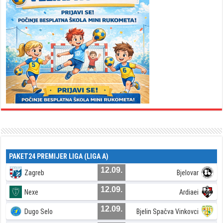
PAKET24 PREMIJER LIGA (LIGA A)
12.09.
Zagreb
Bjelovar
12.09.
Nexe
Ardiaei
12.09.
Dugo Selo
Bjelin Spačva Vinkovci