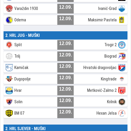
12.09.
Varaždin 1930
Ivanić-Grad
12.09.
Odema
Maksimir Pastela
2. HRL JUG - MUŠKI
12.09.
Split
Trogir 2
12.09.
Trilj
Biograd
12.09.
Kamičak
Hrvatski dragovoljac
12.09.
Dugopolje
Kingtrade
12.09.
Hvar
Metković-Zalmo 2
12.09.
Solin
Krilnik
12.09.
BM 07
Hexan Jelsa
2. HRL SJEVER - MUŠKI