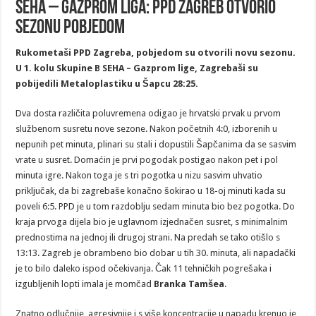
SEHA – Gazprom liga: PPD Zagreb otvorio
sezonu pobjedom
Rukometaši PPD Zagreba, pobjedom su otvorili novu sezonu.
U 1. kolu Skupine B SEHA – Gazprom
lige, Zagrebaši su
pobijedili Metaloplastiku u Šapcu 28:25.
Dva dosta različita poluvremena odigao je hrvatski prvak u prvom
službenom susretu nove sezone. Nakon početnih 4:0, izborenih u
nepunih pet minuta, plinari su stali i dopustili Šapčanima da se sasvim
vrate u susret. Domaćin je prvi pogodak postigao nakon pet i pol
minuta igre. Nakon toga je s tri pogotka u nizu sasvim uhvatio
priključak, da bi zagrebaše konačno šokirao u 18-oj minuti kada su
poveli 6:5. PPD je u tom razdoblju sedam minuta bio bez pogotka. Do
kraja prvoga dijela bio je uglavnom izjednačen susret, s minimalnim
prednostima na jednoj ili drugoj strani. Na predah se tako otišlo s
13:13. Zagreb je obrambeno bio dobar u tih 30. minuta, ali napadački
je to bilo daleko ispod očekivanja. Čak 11 tehničkih pogrešaka i
izgubljenih lopti imala je momčad
Branka Tamšea
.
Znatno odlučnije, agresivnije i s više koncentracije u napadu krenuo je