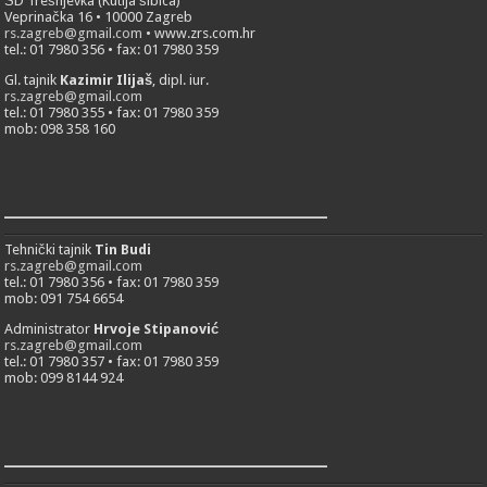
ŠD Trešnjevka (Kutija šibica)
Veprinačka 16 • 10000 Zagreb
rs.zagreb@gmail.com
• www.zrs.com.hr
tel.: 01 7980 356 • fax: 01 7980 359
Gl. tajnik
Kazimir Ilijaš
, dipl. iur.
rs.zagreb@gmail.com
tel.: 01 7980 355 • fax: 01 7980 359
mob: 098 358 160
___________________________
Tehnički tajnik
Tin Budi
rs.zagreb@gmail.com
tel.: 01 7980 356 • fax: 01 7980 359
mob: 091 754 6654
Administrator
Hrvoje Stipanović
rs.zagreb@gmail.com
tel.: 01 7980 357 • fax: 01 7980 359
mob: 099 8144 924
___________________________