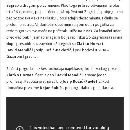
Zagreb u drugom poluvremenu. Plod toga je brzo odvajanje na plus
tri u 36-oj minuti, pa plus četiri u 41-oj. Prvi put Zagreb je pobjegao na
pet pogodaka viška na ulasku u posljednjih deset minuta. I činilo se
prelomio susret. Ali domaćin opet mini serijom od tri pogotka za
redom gotovo sve vraća na početak i stiže na 21:23. Za konačni udar i
preokret ipak nije imao snage, ili bolje reći iskustvo Zagrebaša i širina
klupe presudili su u završnici. Potegnuli su
Zlatko Horvat i
David
Mandić i Josip Božić-Pavletić
, i prvi bodovi u SEHA –
Gazprom ligi su tu.
Sa šest pogodaka iz šest pokušaja najefikasniji kod hrvatkog prvaka
Zlatko Horvat
. Šest je dao i
David Mandić
uz samo jedan
promašaj. Pet puta je strijelac bio
Josip Božić -Pavletić
. Kod
domaćina prvo ime
Dejan Babić
s pet pogodaka iz pet udaraca.