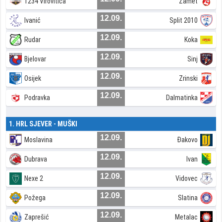
1234 Virovitica
Zamet
12.09.
Ivanić
Split 2010
12.09.
Rudar
Koka
12.09.
Bjelovar
Sinj
12.09.
Osijek
Zrinski
12.09.
Podravka
Dalmatinka
1. HRL SJEVER - MUŠKI
12.09.
Moslavina
Đakovo
12.09.
Dubrava
Ivan
12.09.
Nexe 2
Vidovec
12.09.
Požega
Slatina
12.09.
Zaprešić
Metalac