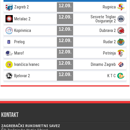
12.09.
Zagreb 2
Rugvica
12.09.
Sesvete Triglav
Metalac 2
Osiguranje 2
12.09.
Koprivnica
Dubrava 2
12.09.
Prelog
Rudar 2
12.09.
Marof
Petrinja
12.09.
Ivančica Ivanec
Dinamo Zagreb
12.09.
Bjelovar 2
K T C
Kontakt
ZAGREBAČKI RUKOMETNI SAVEZ