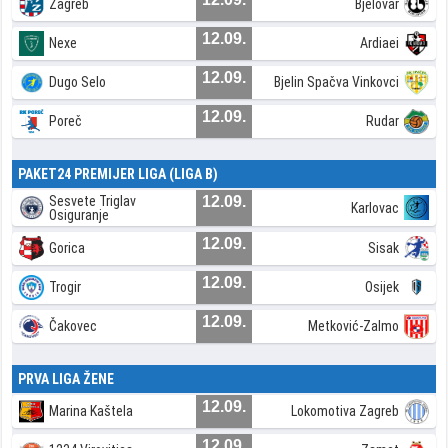
Zagreb
Bjelovar
12.09.
Nexe
Ardiaei
12.09.
Dugo Selo
Bjelin Spačva Vinkovci
12.09.
Poreč
Rudar
PAKET24 PREMIJER LIGA (LIGA B)
Sesvete Triglav
12.09.
Karlovac
Osiguranje
12.09.
Gorica
Sisak
12.09.
Trogir
Osijek
12.09.
Čakovec
Metković-Zalmo
PRVA LIGA ŽENE
12.09.
Marina Kaštela
Lokomotiva Zagreb
12.09.