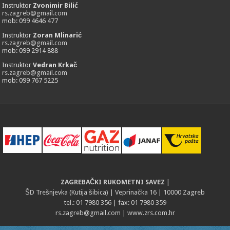
Instruktor
Zvonimir Bilić
rs.zagreb@gmail.com
mob: 099 4646 477
Instruktor
Zoran Mlinarić
rs.zagreb@gmail.com
mob: 099 2914 888
Instruktor
Vedran Krkač
rs.zagreb@gmail.com
mob: 099 767 5225
ZAGREBAČKI RUKOMETNI SAVEZ
|
ŠD Trešnjevka (Kutija šibica) | Veprinačka 16 | 10000 Zagreb
tel.: 01 7980 356 | fax: 01 7980 359
rs.zagreb@gmail.com
| www.zrs.com.hr