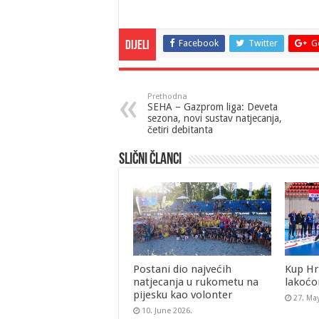
Facebook
Twitter
G
Dijeli
Prethodna
SEHA – Gazprom liga: Deveta
sezona, novi sustav natjecanja,
četiri debitanta
Slični članci
Postani dio najvećih
Kup Hr
natjecanja u rukometu na
lakoćo
pijesku kao volonter
27. Ma
10. June 2026.