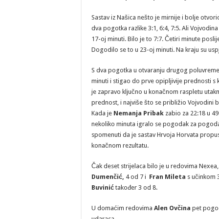
Sastav iz Našica nešto je mirnije i bolje otvo
dva pogotka razlike 3:1, 6:4, 7:5. Ali Vojvodin
17-oj minuti. Bilo je to 7:7. Četiri minute pos
Dogodilo se to u 23-oj minuti. Na kraju su us
S dva pogotka u otvaranju drugog poluvremen
minuti i stigao do prve opipljivije prednosti s
je zapravo ključno u konačnom raspletu utakmi
prednost, i najviše što se približio Vojvodini 
Kada je
Nemanja Pribak
zabio za 22:18 u 49-
nekoliko minuta igralo se pogodak za pogodak
spomenuti da je sastav Hrvoja Horvata propust
konačnom rezultatu.
Čak deset strijelaca bilo je u redovima Nexea, 
Dumenčić,
4 od 7 i
Fran Mileta
s učinkom 3
Buvinić
također 3 od 8.
U domaćim redovima
Alen Ovčina
pet pogod
udaraca.