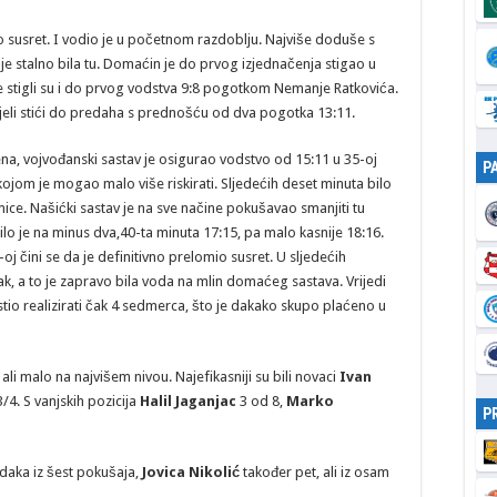
rio susret. I vodio je u početnom razdoblju. Najviše doduše s
a je stalno bila tu. Domaćin je do prvog izjednačenja stigao u
lije stigli su i do prvog vodstva 9:8 pogotkom Nemanje Ratkovića.
pjeli stići do predaha s prednošću od dva pogotka 13:11.
a, vojvođanski sastav je osigurao vodstvo od 15:11 u 35-oj
P
 kojom je mogao malo više riskirati. Sljedećih deset minuta bilo
ce. Našićki sastav je na sve načine pokušavao smanjiti tu
bilo je na minus dva,40-ta minuta 17:15, pa malo kasnije 18:16.
oj čini se da je definitivno prelomio susret. U sljedećih
, a to je zapravo bila voda na mlin domaćeg sastava. Vrijedi
io realizirati čak 4 sedmerca, što je dakako skupo plaćeno u
ali malo na najvišem nivou. Najefikasniji su bili novaci
Ivan
/4. S vanjskih pozicija
Halil Jaganjac
3 od 8,
Marko
P
aka iz šest pokušaja,
Jovica Nikolić
također pet, ali iz osam