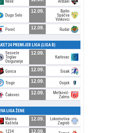
Nexe
Ardiaei
12.09.
Bjelin
Dugo Selo
Spačva
Vinkovci
12.09.
Poreč
Rudar
AKET24 PREMIJER LIGA (LIGA B)
Sesvete
12.09.
Triglav
Karlovac
Osiguranje
12.09.
Gorica
Sisak
12.09.
Trogir
Osijek
12.09.
Metković-
Čakovec
Zalmo
RVA LIGA ŽENE
Marina
12.09.
Lokomotiva
Kaštela
Zagreb
1234
12.09.