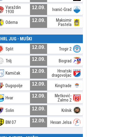
Varaždin
12.09.
Ivanić-Grad
1930
12.09.
Maksimir
Odema
Pastela
. HRL JUG - MUŠKI
12.09.
Split
Trogir 2
12.09.
Trilj
Biograd
12.09.
Hrvatski
Kamičak
dragovoljac
12.09.
Dugopolje
Kingtrade
12.09.
Metković-
Hvar
Zalmo 2
12.09.
Solin
Krilnik
12.09.
BM 07
Hexan Jelsa