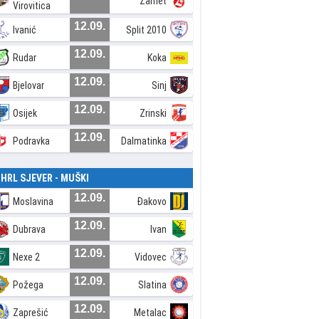
Zamet
Virovitica
12.09.
Ivanić
Split 2010
12.09.
Rudar
Koka
12.09.
Bjelovar
Sinj
12.09.
Osijek
Zrinski
12.09.
Podravka
Dalmatinka
. HRL SJEVER - MUŠKI
12.09.
Moslavina
Đakovo
12.09.
Dubrava
Ivan
12.09.
Nexe 2
Vidovec
12.09.
Požega
Slatina
12.09.
Zaprešić
Metalac