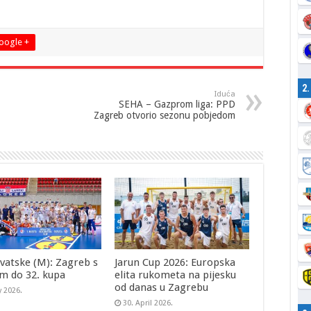
oogle +
2
Iduća
SEHA – Gazprom liga: PPD
Zagreb otvorio sezonu pobjedom
vatske (M): Zagreb s
Jarun Cup 2026: Europska
m do 32. kupa
elita rukometa na pijesku
od danas u Zagrebu
y 2026.
30. April 2026.