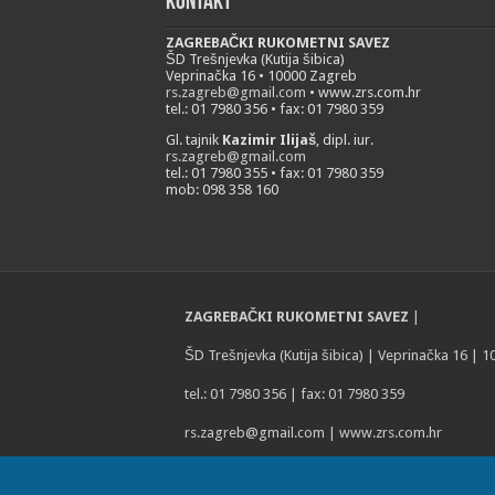
Kontakt
ZAGREBAČKI RUKOMETNI SAVEZ
ŠD Trešnjevka (Kutija šibica)
Veprinačka 16 • 10000 Zagreb
rs.zagreb@gmail.com
• www.zrs.com.hr
tel.: 01 7980 356 • fax: 01 7980 359
Gl. tajnik
Kazimir Ilijaš
, dipl. iur.
rs.zagreb@gmail.com
tel.: 01 7980 355 • fax: 01 7980 359
mob: 098 358 160
ZAGREBAČKI RUKOMETNI SAVEZ
|
ŠD Trešnjevka (Kutija šibica) | Veprinačka 16 | 
tel.: 01 7980 356 | fax: 01 7980 359
rs.zagreb@gmail.com
| www.zrs.com.hr