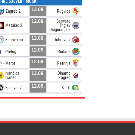
. HRL SJEVER - MUŠKI
12.09.
Zagreb 2
Rugvica
12.09.
Sesvete
Metalac 2
Triglav
Osiguranje 2
12.09.
Koprivnica
Dubrava 2
12.09.
Prelog
Rudar 2
12.09.
Marof
Petrinja
Ivančica
12.09.
Dinamo
Ivanec
Zagreb
12.09.
Bjelovar 2
K T C