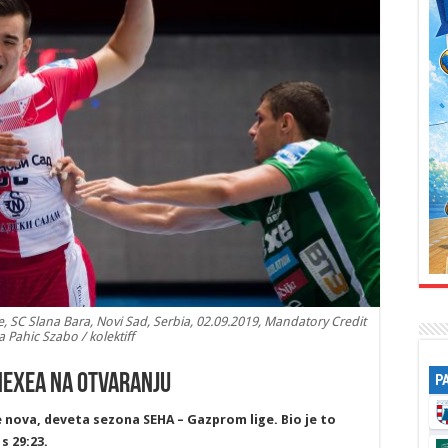
 SC Slana Bara, Novi Sad, Serbia, 02.09.2019, Mandatory Credit
 Pahic Szabo / kolektiff
Nexea na otvaranju
P
 nova, deveta sezona SEHA – Gazprom lige. Bio je to
s 29:23.