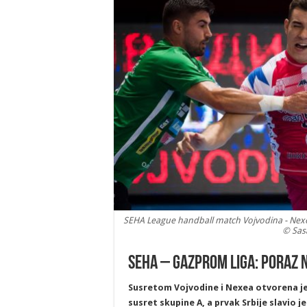
SEHA League handball match Vojvodina - Nexe,
© Sasa
SEHA – Gazprom liga: Poraz 
Susretom Vojvodine i Nexea otvorena je
susret skupine A, a prvak Srbije slavio je 