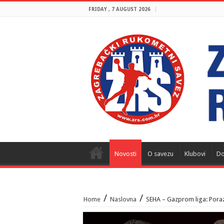
FRIDAY , 7 AUGUST 2026
Novosti
O savezu
Klubovi
Do
/
/
Home
Naslovna
SEHA – Gazprom liga: Pora