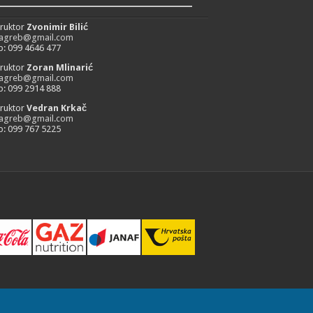
_________________________
truktor
Zvonimir Bilić
zagreb@gmail.com
: 099 4646 477
truktor
Zoran Mlinarić
zagreb@gmail.com
: 099 2914 888
truktor
Vedran Krkač
zagreb@gmail.com
: 099 767 5225