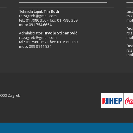
___________________________
__
Tehnički tajnik
Tin Budi
Ins
rs.zagreb@gmail.com
rs.
tel.: 01 7980 356 • fax: 01 7980 359
mob
mob: 091 754 6654
Ins
Administrator
Hrvoje Stipanović
rs.
rs.zagreb@gmail.com
mob
tel.: 01 7980 357 • fax: 01 7980 359
Ins
mob: 099 8144 924
rs.
mob
10000 Zagreb