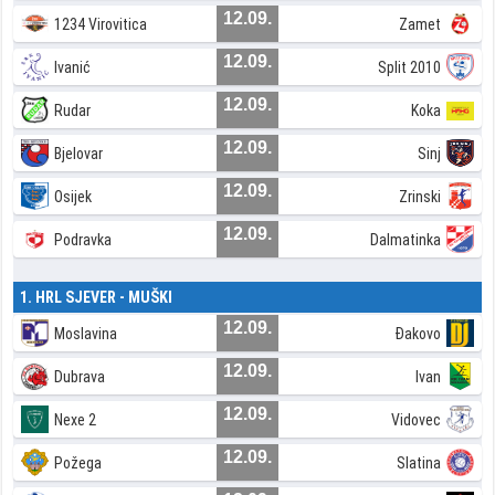
12.09.
1234 Virovitica
Zamet
12.09.
Ivanić
Split 2010
12.09.
Rudar
Koka
12.09.
Bjelovar
Sinj
12.09.
Osijek
Zrinski
12.09.
Podravka
Dalmatinka
1. HRL SJEVER - MUŠKI
12.09.
Moslavina
Đakovo
12.09.
Dubrava
Ivan
12.09.
Nexe 2
Vidovec
12.09.
Požega
Slatina