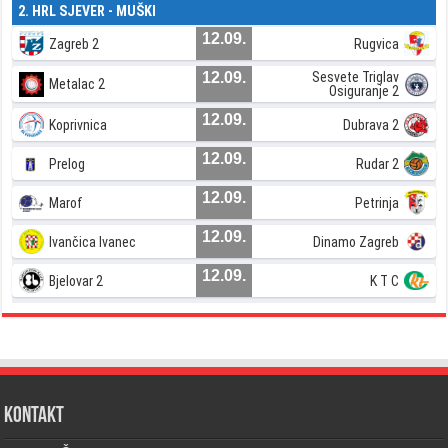
2. HRL SJEVER - MUŠKI
12.09.
Zagreb 2
Rugvica
12.09.
Sesvete Triglav
Metalac 2
Osiguranje 2
12.09.
Koprivnica
Dubrava 2
12.09.
Prelog
Rudar 2
12.09.
Marof
Petrinja
12.09.
Ivančica Ivanec
Dinamo Zagreb
12.09.
Bjelovar 2
K T C
Kontakt