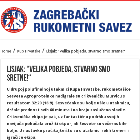
/
/
Home
Kup Hrvatske
Lisjak: “Velika pobjeda, stvarno smo sretne!“
Lisjak: “Velika pobjeda, stvarno smo
sretne!“
U drugoj polufinalnoj utakmici Kupa Hrvatske, rukometašice
Sesveta Agroproteinke nadigrale su crikveničku Murvicu s
rezultatom 32:20 (16:9). Sesvećanke su bolje ušle u utakmicu,
držale prednost svih 60 minuta i na kraju zasluženo slavile.
Crikvenička ekipa je pak, uz fantastičnu podršku svojih
navijača pokušala pružiti otpor, ali Sesvete su večeras bile
bolje. U nastavku pročitajte što su u utakmici rekli treneri i
igračice ekipa.