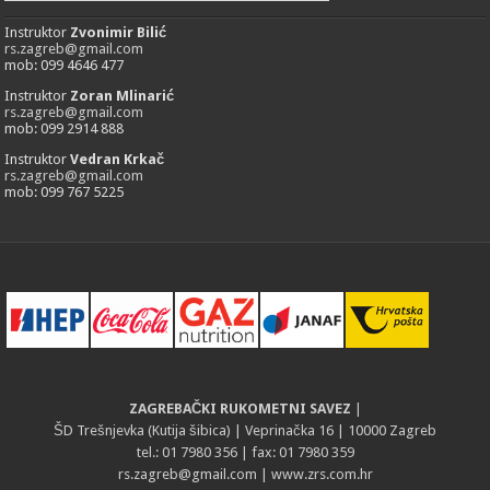
Instruktor
Zvonimir Bilić
rs.zagreb@gmail.com
mob: 099 4646 477
Instruktor
Zoran Mlinarić
rs.zagreb@gmail.com
mob: 099 2914 888
Instruktor
Vedran Krkač
rs.zagreb@gmail.com
mob: 099 767 5225
ZAGREBAČKI RUKOMETNI SAVEZ
|
ŠD Trešnjevka (Kutija šibica) | Veprinačka 16 | 10000 Zagreb
tel.: 01 7980 356 | fax: 01 7980 359
rs.zagreb@gmail.com
| www.zrs.com.hr