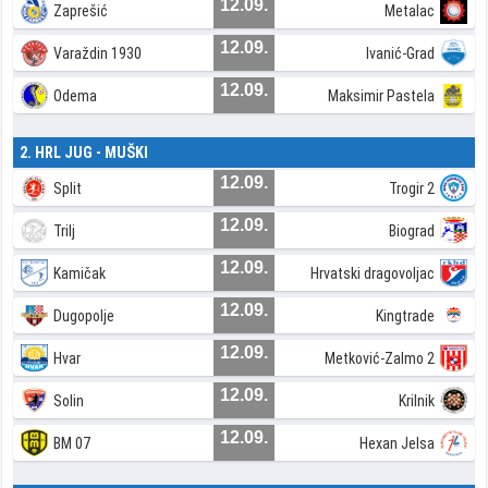
12.09.
Zaprešić
Metalac
12.09.
Varaždin 1930
Ivanić-Grad
12.09.
Odema
Maksimir Pastela
2. HRL JUG - MUŠKI
12.09.
Split
Trogir 2
12.09.
Trilj
Biograd
12.09.
Kamičak
Hrvatski dragovoljac
12.09.
Dugopolje
Kingtrade
12.09.
Hvar
Metković-Zalmo 2
12.09.
Solin
Krilnik
12.09.
BM 07
Hexan Jelsa