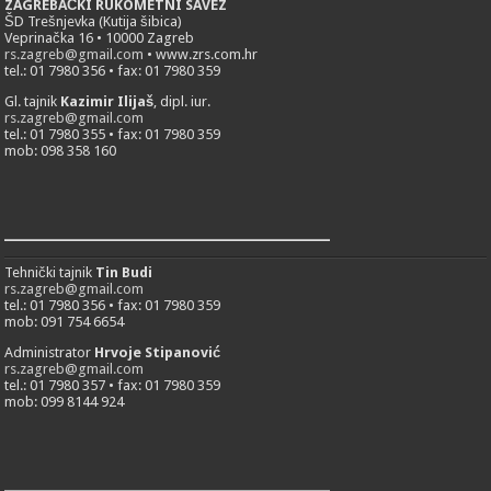
ZAGREBAČKI RUKOMETNI SAVEZ
ŠD Trešnjevka (Kutija šibica)
Veprinačka 16 • 10000 Zagreb
rs.zagreb@gmail.com
• www.zrs.com.hr
tel.: 01 7980 356 • fax: 01 7980 359
Gl. tajnik
Kazimir Ilijaš
, dipl. iur.
rs.zagreb@gmail.com
tel.: 01 7980 355 • fax: 01 7980 359
mob: 098 358 160
___________________________
Tehnički tajnik
Tin Budi
rs.zagreb@gmail.com
tel.: 01 7980 356 • fax: 01 7980 359
mob: 091 754 6654
Administrator
Hrvoje Stipanović
rs.zagreb@gmail.com
tel.: 01 7980 357 • fax: 01 7980 359
mob: 099 8144 924
___________________________