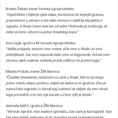
Branko Šebek, trener Sesveta Agroproteinke:
“Zajedništvo i htijenje cijele ekipe, borbenost do krajnjih granica,
prvenstveno u obrani, a isto tako mirnoća i taktička disciplina u
napadu. U finalu ćemo dati sve od sebe i Podravka je institucija, ali
neka se bore i izbore za pehar hrvatskog kupa.”
Ines Lisjak, igračica RK Sesvete Agroproteinka:
“Velika pobjeda, stvarno smo sretne, ušle smo u finale i to smo
priželjkivale. Sve smo napravile kako smo se dogovorile. Držale smo
obranu cijelo vrijeme, vratarka je bila odlična i to je plod toga.”
Mladen Prskalo, trener ŽRK Murvica:
“Čestitke Sesvetama, zasluženo su ušle u finale. Vidi se da imaju
jednu mladu ekipu, poletnu, vidjeli ste kakve su to igračice. Ovo je
nama čista nagrada i u današnjoj utakmici se vidjelo da smo dosta
toga promašili, a to nas nije bacalo u život, njih je dizalo.”
Antonela Kalčić, igračica ŽRK Murvica:
“Večeras nije išlo. Kao svakom sportašu, žao nam je kad izgubiš. Kao
što smo vidjeli, nemamo očito dovoljno snage za konkurirati im,