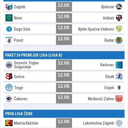
12.09.
Zagreb
Bjelovar
12.09.
Nexe
Ardiaei
12.09.
Dugo Selo
Bjelin Spačva Vinkovci
12.09.
Poreč
Rudar
PAKET24 PREMIJER LIGA (LIGA B)
Sesvete Triglav
12.09.
Karlovac
Osiguranje
12.09.
Gorica
Sisak
12.09.
Trogir
Osijek
12.09.
Čakovec
Metković-Zalmo
PRVA LIGA ŽENE
12.09.
Marina Kaštela
Lokomotiva Zagreb