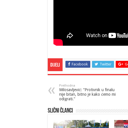
Facebook
Twitter
G
Dijeli
Prethodna
Milosavljević: “Protivnik u finalu
nije bitan, bitno je kako ćemo mi
odigrati.”
Slični članci