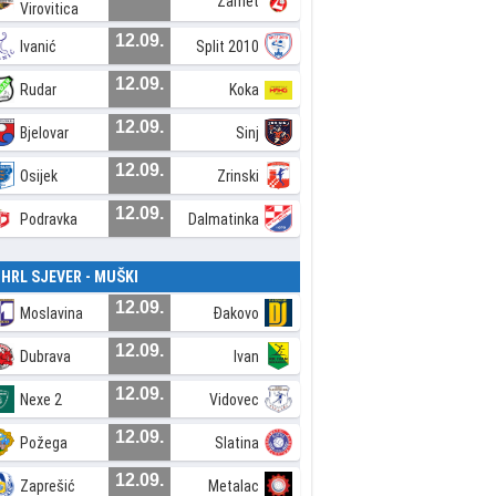
Zamet
Virovitica
12.09.
Ivanić
Split 2010
12.09.
Rudar
Koka
12.09.
Bjelovar
Sinj
12.09.
Osijek
Zrinski
12.09.
Podravka
Dalmatinka
. HRL SJEVER - MUŠKI
12.09.
Moslavina
Đakovo
12.09.
Dubrava
Ivan
12.09.
Nexe 2
Vidovec
12.09.
Požega
Slatina
12.09.
Zaprešić
Metalac