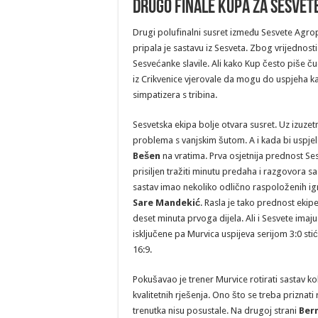
Drugo finale Kupa za Sesvet
Drugi polufinalni susret između Sesvete Agropr
pripala je sastavu iz Sesveta. Zbog vrijednost
Sesvećanke slavile. Ali kako Kup često piše č
iz Crikvenice vjerovale da mogu do uspjeha kar
simpatizera s tribina.
Sesvetska ekipa bolje otvara susret. Uz izuzetn
problema s vanjskim šutom. A i kada bi uspjele
Bešen
na vratima. Prva osjetnija prednost Sesv
prisiljen tražiti minutu predaha i razgovora 
sastav imao nekoliko odlično raspoloženih ig
Sare Mandekić
. Rasla je tako prednost ekip
deset minuta prvoga dijela. Ali i Sesvete imaju
isključene pa Murvica uspijeva serijom 3:0 stić
16:9.
Pokušavao je trener Murvice rotirati sastav ko
kvalitetnih rješenja. Ono što se treba priznat
trenutka nisu posustale. Na drugoj strani
Ber