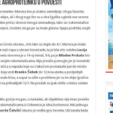
e Agroproteinku u povijesti
oteinke i Murvice bio je znatno zanimljiviji. Uloga favorita
i ekipe, ali i zbog toga što su u oba ligaška ogleda ove sezone
udne priče,i donosi mnoga iznenađenja, tako su i rukometašice
ijere. Osobito stoga jer su imale glasnu i lijepu podršku svojih
o čvrstu obranu , vrlo lako su stigle do 4:1. Murvica je imala
 naći rupu u obrani Sesvećanki, tu je bila vrlo solidna
Lucija
eta stvorena je u 14-oj minuti, 9:4, pa je
Mladen Prskalo
bio
sa svojim rukometašicama. Nije previše pomoglo jer je Sesvetski
račica u napadu koje su s lakoćom pronalazile put do mreže
e koju vodi
Branko Šebek
do 12:4 na ulasku u posljednjih
 malu krizu, a usput su ušle u probleme jer su im dvije igračice
i na prihvatljivih 12:7. Na predah su ipak otišle s minus sedam
P
liko god je mogao, u nastavku, ali objektivno nije imao previše
i rukometašicama iz Crikvenice je silna borbenost. Niti jednoga
narda Čalušić
iskusno je vodila igru Sesveta. Ubrzavala kada