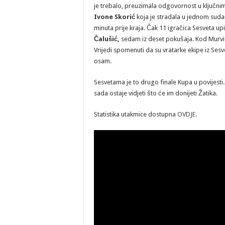
je trebalo, preuzimala odgovornost u ključnim 
Ivone Skorić
koja je stradala u jednom sudar
minuta prije kraja. Čak 11 igračica Sesveta up
Čalušić,
sedam iz deset pokušaja. Kod Murv
Vrijedi spomenuti da su vratarke ekipe iz Sesv
osam.
Sesvetama je to drugo finale Kupa u povijest
sada ostaje vidjeti što će im donijeti Žatika.
Statistika utakmice dostupna
OVDJE
.