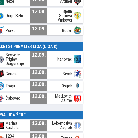
Nexe
Ardiaei
12.09.
Bjelin
Dugo Selo
Spačva
Vinkovci
12.09.
Poreč
Rudar
AKET24 PREMIJER LIGA (LIGA B)
Sesvete
12.09.
Triglav
Karlovac
Osiguranje
12.09.
Gorica
Sisak
12.09.
Trogir
Osijek
12.09.
Metković-
Čakovec
Zalmo
RVA LIGA ŽENE
Marina
12.09.
Lokomotiva
Kaštela
Zagreb
1234
12.09.