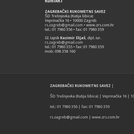
Kontakt
ZAGREBAČKI RUKOMETNI SAVEZ
ŠD Trešnjevka (Kutija šibica)
Veprinačka 16 • 10000 Zagreb
rs.zagreb@gmail.com
• www.zrs.com.hr
tel.: 01 7980 356 • fax: 01 7980 359
Gl. tajnik
Kazimir Ilijaš
, dipl. iur.
rs.zagreb@gmail.com
tel.: 01 7980 355 • fax: 01 7980 359
mob: 098 358 160
ZAGREBAČKI RUKOMETNI SAVEZ
|
ŠD Trešnjevka (Kutija šibica) | Veprinačka 16 | 
tel.: 01 7980 356 | fax: 01 7980 359
rs.zagreb@gmail.com
| www.zrs.com.hr