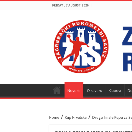
FRIDAY , 7 AUGUST 2026
Novosti
O savezu
Klubovi
Do
/
/
Home
Kup Hrvatske
Drugo finale Kupa za Se