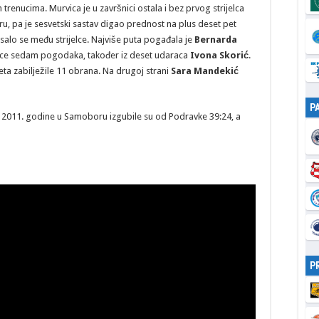
trenucima. Murvica je u završnici ostala i bez prvog strijelca
u, pa je sesvetski sastav digao prednost na plus deset pet
isalo se među strijelce. Najviše puta pogađala je
Bernarda
ice sedam pogodaka, također iz deset udaraca
Ivona Skorić
.
eta zabilježile 11 obrana. Na drugoj strani
Sara Mandekić
P
i. 2011. godine u Samoboru izgubile su od Podravke 39:24, a
P