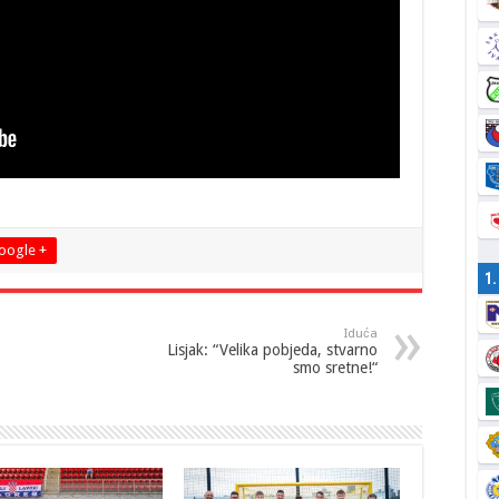
oogle +
1
Iduća
Lisjak: “Velika pobjeda, stvarno
smo sretne!“