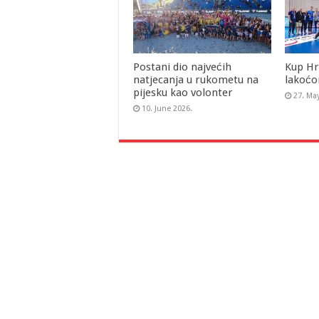
Postani dio najvećih
Kup Hr
natjecanja u rukometu na
lakoćo
pijesku kao volonter
27. Ma
10. June 2026.