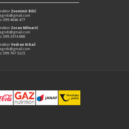
_________________________
truktor
Zvonimir Bilić
zagreb@gmail.com
: 099 4646 477
truktor
Zoran Mlinarić
zagreb@gmail.com
: 099 2914 888
truktor
Vedran Krkač
zagreb@gmail.com
: 099 767 5225