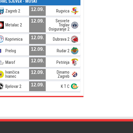
. HRL SJEVER - MUŠKI
12.09.
Zagreb 2
Rugvica
12.09.
Sesvete
Metalac 2
Triglav
Osiguranje 2
12.09.
Koprivnica
Dubrava 2
12.09.
Prelog
Rudar 2
12.09.
Marof
Petrinja
Ivančica
12.09.
Dinamo
Ivanec
Zagreb
12.09.
Bjelovar 2
K T C