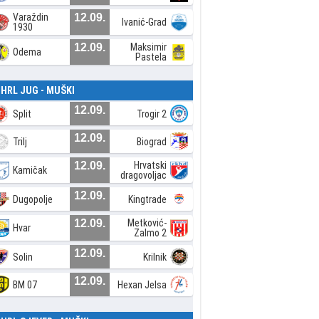
Varaždin
12.09.
Ivanić-Grad
1930
12.09.
Maksimir
Odema
Pastela
. HRL JUG - MUŠKI
12.09.
Split
Trogir 2
12.09.
Trilj
Biograd
12.09.
Hrvatski
Kamičak
dragovoljac
12.09.
Dugopolje
Kingtrade
12.09.
Metković-
Hvar
Zalmo 2
12.09.
Solin
Krilnik
12.09.
BM 07
Hexan Jelsa