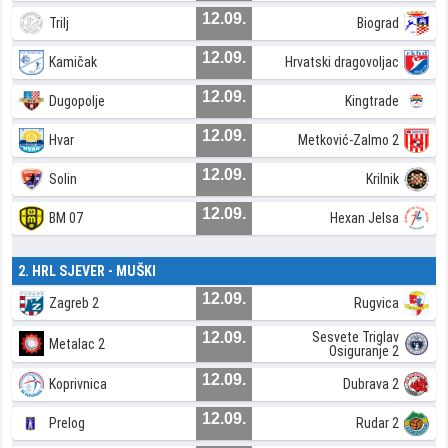
12.09.
Trilj
Biograd
12.09.
Kamičak
Hrvatski dragovoljac
12.09.
Dugopolje
Kingtrade
12.09.
Hvar
Metković-Zalmo 2
12.09.
Solin
Krilnik
12.09.
BM 07
Hexan Jelsa
2. HRL SJEVER - MUŠKI
12.09.
Zagreb 2
Rugvica
12.09.
Sesvete Triglav
Metalac 2
Osiguranje 2
12.09.
Koprivnica
Dubrava 2
12.09.
Prelog
Rudar 2