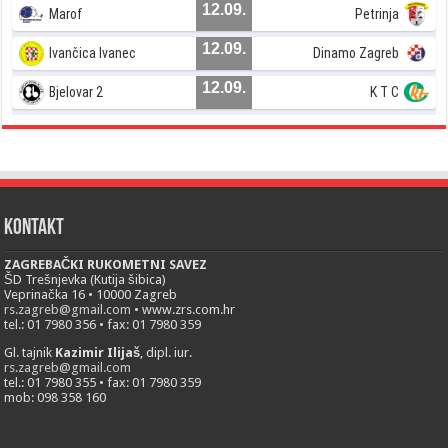
12.09.
Marof
Petrinja
12.09.
Ivančica Ivanec
Dinamo Zagreb
12.09.
Bjelovar 2
K T C
Kontakt
ZAGREBAČKI RUKOMETNI SAVEZ
ŠD Trešnjevka (Kutija šibica)
Veprinačka 16 • 10000 Zagreb
rs.zagreb@gmail.com
• www.zrs.com.hr
tel.: 01 7980 356 • fax: 01 7980 359
Gl. tajnik
Kazimir Ilijaš
, dipl. iur.
rs.zagreb@gmail.com
tel.: 01 7980 355 • fax: 01 7980 359
mob: 098 358 160