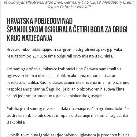
in Olimpyahalle Arena, Munchen, Germany 17.01.2019. Mandatory Credit
© Jozo Cabraja / kolektiff
Hrvatska pobjedom nad
Španjolskom osigurala četiri boda za drugi
krug natjecanja
Hrvatski rukometaši sjajnom su igrom nadigrali europskog prvaka
rezultatom od 23:19, te time osigurali prvo mjesto u skupini B.
Od samog početka utakmice izabranici Line Červara nametnuli su
agresivan ritam u obrani, a taktičkim akcijama napad je stvarao
rezultatsku razliku. Kao i u dosadašnjim utakmicama imali smo iznimno
raspoloženog Marina Šegu koji je branio niz otvorenih šuteva čime
se još jednom promentuo u junaka minhenskog uspjeha.
Publika je od samog otvaranja dala do znanja našim igračima kako će
podrška s tribina biti dodatni impuls u stvaranju makisimalnog učinka
u skupini B.
U prvih 18. minuta igralo se izjednačeno, uglavnom je prednost bila na