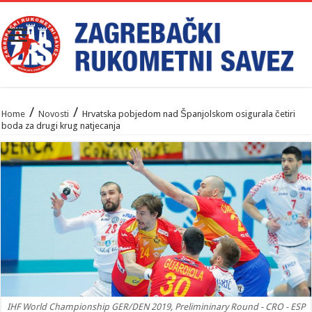
/
/
Home
Novosti
Hrvatska pobjedom nad Španjolskom osigurala četiri
boda za drugi krug natjecanja
IHF World Championship GER/DEN 2019, Prelimininary Round - CRO - ESP