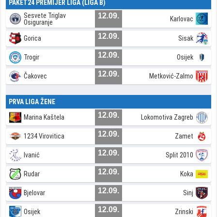
PAKET24 PREMIJER LIGA (LIGA B)
Sesvete Triglav
12.09.
Karlovac
Osiguranje
12.09.
Gorica
Sisak
12.09.
Trogir
Osijek
12.09.
Čakovec
Metković-Zalmo
PRVA LIGA ŽENE
12.09.
Marina Kaštela
Lokomotiva Zagreb
12.09.
1234 Virovitica
Zamet
12.09.
Ivanić
Split 2010
12.09.
Rudar
Koka
12.09.
Bjelovar
Sinj
12.09.
Osijek
Zrinski