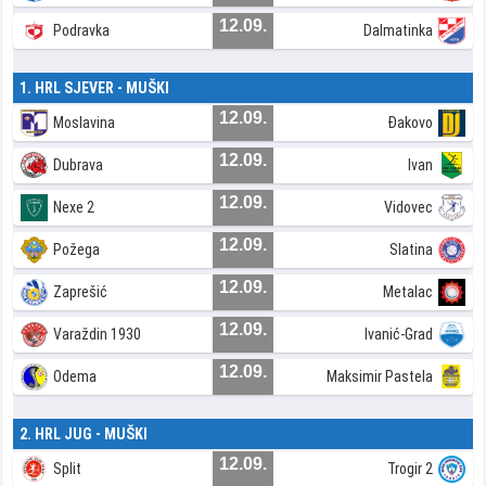
12.09.
Podravka
Dalmatinka
1. HRL SJEVER - MUŠKI
12.09.
Moslavina
Đakovo
12.09.
Dubrava
Ivan
12.09.
Nexe 2
Vidovec
12.09.
Požega
Slatina
12.09.
Zaprešić
Metalac
12.09.
Varaždin 1930
Ivanić-Grad
12.09.
Odema
Maksimir Pastela
2. HRL JUG - MUŠKI
12.09.
Split
Trogir 2