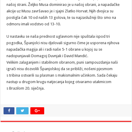
našoj strani. Željko Musa dominirao je u našoj obrani, a napadačke
akcije uz Musu završavao je i sjajni Zlatko Horvat. Njih dvojica su
postigla čak 10 od naših 13 golova, te su najzaslužniji što smo na
odmoru imali vodstvo od 13-10.
U nastavku se naša prednost uglavnom nije spuštala ispod tri
pogodka, Španjolci nisu djelovali sigurno čime je usporena njihova
napadačka magija ali i radi naše 5-1 obrane u kojoj su se
nadopunjavali Domagoj Duvnjak i David Mandić.
Velikim zalaganjem i stabilnom obranom, puni sampouzdanja naši
igrači nisu dozvolili Španjolskoj da se približi, nošeni pjesmom
s tribina ostvarili su plasman s makismalnim učinkom. Sada čekaju
nastup u drugom krugu natjecanja kojeg otvaramo utakmicom
s Brazilom 20. siječnja.