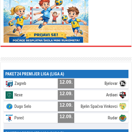
PAKET24 PREMIJER LIGA (LIGA A)
12.09.
Zagreb
Bjelovar
12.09.
Nexe
Ardiaei
12.09.
Dugo Selo
Bjelin Spačva Vinkovci
12.09.
Poreč
Rudar