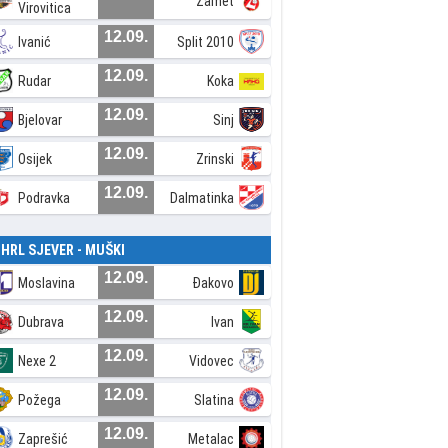
Zamet
Virovitica
12.09.
Ivanić
Split 2010
12.09.
Rudar
Koka
12.09.
Bjelovar
Sinj
12.09.
Osijek
Zrinski
12.09.
Podravka
Dalmatinka
. HRL SJEVER - MUŠKI
12.09.
Moslavina
Đakovo
12.09.
Dubrava
Ivan
12.09.
Nexe 2
Vidovec
12.09.
Požega
Slatina
12.09.
Zaprešić
Metalac