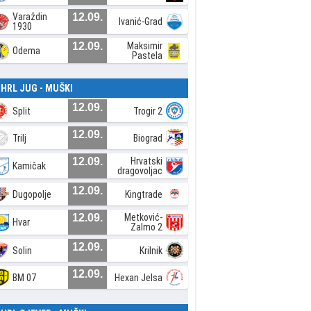
Varaždin
12.09.
Ivanić-Grad
1930
12.09.
Maksimir
Odema
Pastela
. HRL JUG - MUŠKI
12.09.
Split
Trogir 2
12.09.
Trilj
Biograd
12.09.
Hrvatski
Kamičak
dragovoljac
12.09.
Dugopolje
Kingtrade
12.09.
Metković-
Hvar
Zalmo 2
12.09.
Solin
Krilnik
12.09.
BM 07
Hexan Jelsa