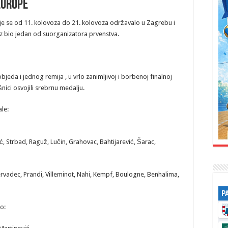
Europe
e se od 11. kolovoza do 21. kolovoza održavalo u Zagrebu i
ez bio jedan od suorganizatora prvenstva.
eda i jednog remija , u vrlo zanimljivoj i borbenoj finalnoj
šnici osvojili srebrnu medalju.
le:
, Strbad, Raguž, Lučin, Grahovac, Bahtijarević, Šarac,
ervadec, Prandi, Villeminot, Nahi, Kempf, Boulogne, Benhalima,
P
o: