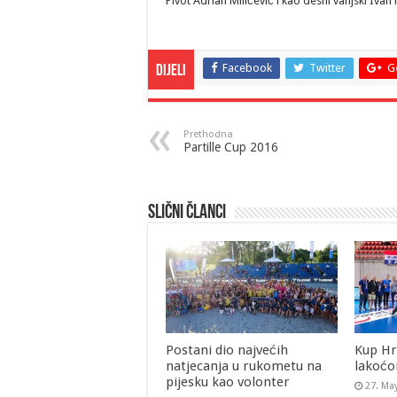
Pivot Adrian Miličević i kao desni
vanjski Ivan
Facebook
Twitter
G
Dijeli
Prethodna
Partille Cup 2016
Slični članci
Postani dio najvećih
Kup Hr
natjecanja u rukometu na
lakoćo
pijesku kao volonter
27. Ma