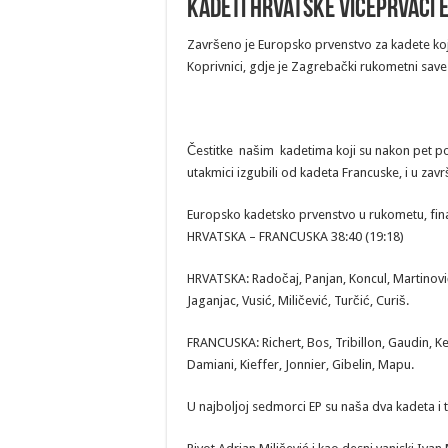
Kadeti Hrvatske viceprvaci 
Završeno je Europsko prvenstvo za kadete koj
Koprivnici, gdje je Zagrebački rukometni sav
Čestitke našim kadetima koji su nakon pet pobj
utakmici izgubili od kadeta Francuske, i u zavr
Europsko kadetsko prvenstvo u rukometu, fina
HRVATSKA – FRANCUSKA 38:40 (19:18)
HRVATSKA: Radočaj, Panjan, Koncul, Martinović
Jaganjac, Vusić, Miličević, Turčić, Curiš.
FRANCUSKA: Richert, Bos, Tribillon, Gaudin, K
Damiani, Kieffer, Jonnier, Gibelin, Mapu.
U najboljoj sedmorci EP su naša dva kadeta i t