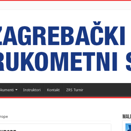
kumenti
Instruktori
Kontakt
ZRS Turnir
MALI
urope