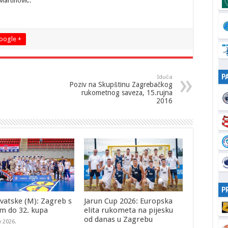
 Martinović.
oogle +
P
Iduća
Poziv na Skupštinu Zagrebačkog
rukometnog saveza, 15.rujna
2016
P
vatske (M): Zagreb s
Jarun Cup 2026: Europska
m do 32. kupa
elita rukometa na pijesku
od danas u Zagrebu
y 2026.