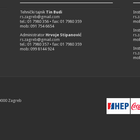
___________________________
__
Tehnički tajnik
Tin Budi
Ins
rs.zagreb@gmail.com
rs.
tel.: 01 7980 356 • fax: 01 7980 359
mob
mob: 091 754 6654
Ins
Administrator
Hrvoje Stipanović
rs.
rs.zagreb@gmail.com
mob
tel.: 01 7980 357 • fax: 01 7980 359
Ins
mob: 099 8144 924
rs.
mob
10000 Zagreb