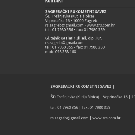
Kontakt
ZAGREBAČKI RUKOMETNI SAVEZ
ŠD Trešnjevka (Kutija šibica)
Veprinačka 16 • 10000 Zagreb
rs.zagreb@gmail.com
• www.zrs.com.hr
tel.: 01 7980 356 • fax: 01 7980 359
Gl. tajnik
Kazimir Ilijaš
, dipl. iur.
rs.zagreb@gmail.com
tel.: 01 7980 355 • fax: 01 7980 359
mob: 098 358 160
ZAGREBAČKI RUKOMETNI SAVEZ
|
ŠD Trešnjevka (Kutija šibica) | Veprinačka 16 | 
tel.: 01 7980 356 | fax: 01 7980 359
rs.zagreb@gmail.com
| www.zrs.com.hr