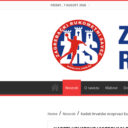
FRIDAY , 7 AUGUST 2026
Novosti
O savezu
Klubovi
Do
/
/
Home
Novosti
Kadeti Hrvatske viceprvaci E