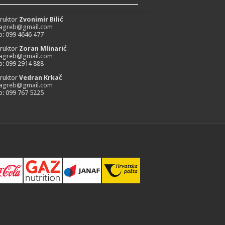
_________________________
truktor
Zvonimir Bilić
zagreb@gmail.com
: 099 4646 477
truktor
Zoran Mlinarić
zagreb@gmail.com
: 099 2914 888
truktor
Vedran Krkač
zagreb@gmail.com
: 099 767 5225