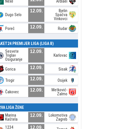
Nexe
Ardiaei
12.09.
Bjelin
Dugo Selo
Spačva
Vinkovci
12.09.
Poreč
Rudar
AKET24 PREMIJER LIGA (LIGA B)
Sesvete
12.09.
Triglav
Karlovac
Osiguranje
12.09.
Gorica
Sisak
12.09.
Trogir
Osijek
12.09.
Metković-
Čakovec
Zalmo
RVA LIGA ŽENE
Marina
12.09.
Lokomotiva
Kaštela
Zagreb
1234
12.09.