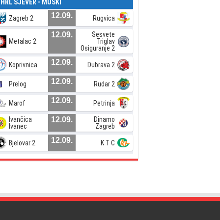
. HRL SJEVER - MUŠKI
12.09.
Zagreb 2
Rugvica
12.09.
Sesvete
Metalac 2
Triglav
Osiguranje 2
12.09.
Koprivnica
Dubrava 2
12.09.
Prelog
Rudar 2
12.09.
Marof
Petrinja
Ivančica
12.09.
Dinamo
Ivanec
Zagreb
12.09.
Bjelovar 2
K T C