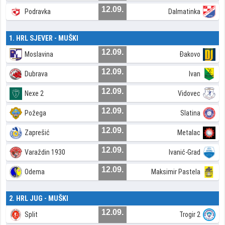
12.09.
Podravka
Dalmatinka
1. HRL SJEVER - MUŠKI
12.09.
Moslavina
Đakovo
12.09.
Dubrava
Ivan
12.09.
Nexe 2
Vidovec
12.09.
Požega
Slatina
12.09.
Zaprešić
Metalac
12.09.
Varaždin 1930
Ivanić-Grad
12.09.
Odema
Maksimir Pastela
2. HRL JUG - MUŠKI
12.09.
Split
Trogir 2