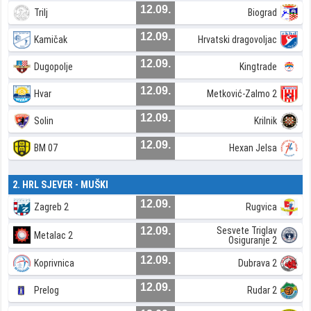
12.09.
Trilj
Biograd
12.09.
Kamičak
Hrvatski dragovoljac
12.09.
Dugopolje
Kingtrade
12.09.
Hvar
Metković-Zalmo 2
12.09.
Solin
Krilnik
12.09.
BM 07
Hexan Jelsa
2. HRL SJEVER - MUŠKI
12.09.
Zagreb 2
Rugvica
12.09.
Sesvete Triglav
Metalac 2
Osiguranje 2
12.09.
Koprivnica
Dubrava 2
12.09.
Prelog
Rudar 2