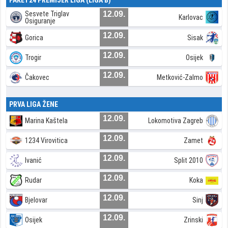
Sesvete Triglav
12.09.
Karlovac
Osiguranje
12.09.
Gorica
Sisak
12.09.
Trogir
Osijek
12.09.
Čakovec
Metković-Zalmo
PRVA LIGA ŽENE
12.09.
Marina Kaštela
Lokomotiva Zagreb
12.09.
1234 Virovitica
Zamet
12.09.
Ivanić
Split 2010
12.09.
Rudar
Koka
12.09.
Bjelovar
Sinj
12.09.
Osijek
Zrinski