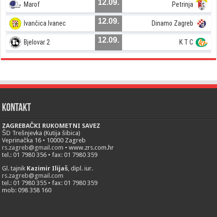
12.09.
Marof
Petrinja
12.09.
Ivančica Ivanec
Dinamo Zagreb
12.09.
Bjelovar 2
K T C
Kontakt
ZAGREBAČKI RUKOMETNI SAVEZ
ŠD Trešnjevka (Kutija šibica)
Veprinačka 16 • 10000 Zagreb
rs.zagreb@gmail.com
• www.zrs.com.hr
tel.: 01 7980 356 • fax: 01 7980 359
Gl. tajnik
Kazimir Ilijaš
, dipl. iur.
rs.zagreb@gmail.com
tel.: 01 7980 355 • fax: 01 7980 359
mob: 098 358 160