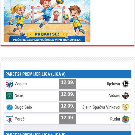
PAKET24 PREMIJER LIGA (LIGA A)
12.09.
Zagreb
Bjelovar
12.09.
Nexe
Ardiaei
12.09.
Dugo Selo
Bjelin Spačva Vinkovci
12.09.
Poreč
Rudar
PAKET24 PREMIJER LIGA (LIGA B)