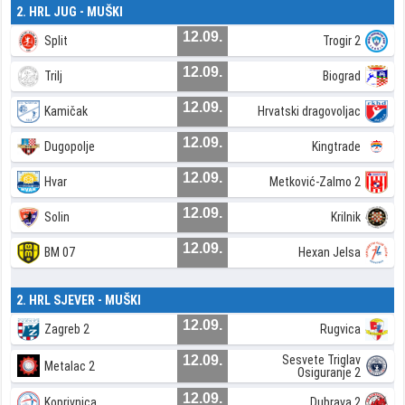
2. HRL JUG - MUŠKI
12.09.
Split
Trogir 2
12.09.
Trilj
Biograd
12.09.
Kamičak
Hrvatski dragovoljac
12.09.
Dugopolje
Kingtrade
12.09.
Hvar
Metković-Zalmo 2
12.09.
Solin
Krilnik
12.09.
BM 07
Hexan Jelsa
2. HRL SJEVER - MUŠKI
12.09.
Zagreb 2
Rugvica
12.09.
Sesvete Triglav
Metalac 2
Osiguranje 2
12.09.
Koprivnica
Dubrava 2