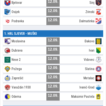
12.09.
Bjelovar
Sinj
12.09.
Osijek
Zrinski
12.09.
Podravka
Dalmatinka
1. HRL SJEVER - MUŠKI
12.09.
Moslavina
Đakovo
12.09.
Dubrava
Ivan
12.09.
Nexe 2
Vidovec
12.09.
Požega
Slatina
12.09.
Zaprešić
Metalac
12.09.
Varaždin 1930
Ivanić-Grad
12.09.
Odema
Maksimir Pastela