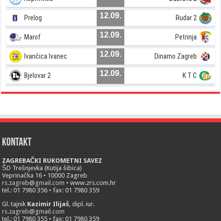
12.09.
Prelog
Rudar 2
12.09.
Marof
Petrinja
12.09.
Ivančica Ivanec
Dinamo Zagreb
12.09.
Bjelovar 2
K T C
Kontakt
ZAGREBAČKI RUKOMETNI SAVEZ
ŠD Trešnjevka (Kutija šibica)
Veprinačka 16 • 10000 Zagreb
rs.zagreb@gmail.com
• www.zrs.com.hr
tel.: 01 7980 356 • fax: 01 7980 359
Gl. tajnik
Kazimir Ilijaš
, dipl. iur.
rs.zagreb@gmail.com
tel.: 01 7980 355 • fax: 01 7980 359