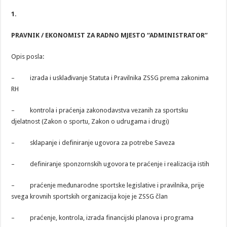
1.
PRAVNIK / EKONOMIST ZA RADNO MJESTO “ADMINISTRATOR”
Opis posla:
– izrada i usklađivanje Statuta i Pravilnika ZSSG prema zakonima
RH
– kontrola i praćenja zakonodavstva vezanih za sportsku
djelatnost (Zakon o sportu, Zakon o udrugama i drugi)
– sklapanje i definiranje ugovora za potrebe Saveza
– definiranje sponzornskih ugovora te praćenje i realizacija istih
– praćenje međunarodne sportske legislative i pravilnika, prije
svega krovnih sportskih organizacija koje je ZSSG član
– praćenje, kontrola, izrada financijski planova i programa