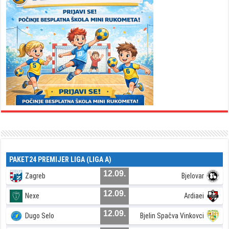
PAKET24 PREMIJER LIGA (LIGA A)
12.09.
Zagreb
Bjelovar
12.09.
Nexe
Ardiaei
12.09.
Dugo Selo
Bjelin Spačva Vinkovci