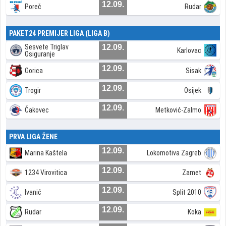
12.09.
Poreč
Rudar
PAKET24 PREMIJER LIGA (LIGA B)
Sesvete Triglav
12.09.
Karlovac
Osiguranje
12.09.
Gorica
Sisak
12.09.
Trogir
Osijek
12.09.
Čakovec
Metković-Zalmo
PRVA LIGA ŽENE
12.09.
Marina Kaštela
Lokomotiva Zagreb
12.09.
1234 Virovitica
Zamet
12.09.
Ivanić
Split 2010
12.09.
Rudar
Koka