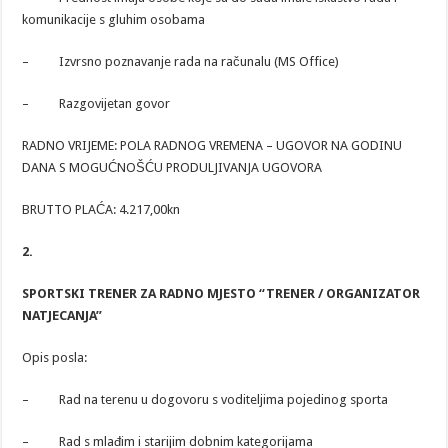
komunikacije s gluhim osobama
– Izvrsno poznavanje rada na računalu (MS Office)
– Razgovijetan govor
RADNO VRIJEME: POLA RADNOG VREMENA – UGOVOR NA GODINU
DANA S MOGUĆNOŠĆU PRODULJIVANJA UGOVORA
BRUTTO PLAĆA: 4.217,00kn
2.
SPORTSKI TRENER ZA RADNO MJESTO “TRENER / ORGANIZATOR
NATJECANJA”
Opis posla:
– Rad na terenu u dogovoru s voditeljima pojedinog sporta
– Rad s mlađim i starijim dobnim kategorijama