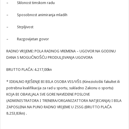
– Sklonost timskom radu
– Sposobnost animiranja mladih
– Strpljivost
– Razgovijetan govor
RADNO VRIJEME: POLA RADNOG VREMENA – UGOVOR NA GODINU
DANA S MOGUĆNOŠĆU PRODULJIVANJA UGOVORA
BRUTTO PLAĆA: 4.217,00kn
* IDEALNO RJEŠENJE BI BILA OSOBA VSS/VŠS (Kineziološki fakultet ili
potrebna kvalifikacija za rad u sportu, sukladno Zakonu o sportu)
KOJA BI OBAVLJALA SVE GORE NAVEDENE POSLOVE
(ADMINISTRATORA I TRENERA/ORGANIZATTORA NATJECANJA) I BILA
ZAPOSLENA NA PUNO RADNO VRIJEME U ZSSG (BRUTTO PLAĆA
8.253,83kn) .