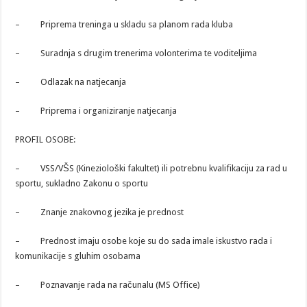
– Priprema treninga u skladu sa planom rada kluba
– Suradnja s drugim trenerima volonterima te voditeljima
– Odlazak na natjecanja
– Priprema i organiziranje natjecanja
PROFIL OSOBE:
– VSS/VŠS (Kineziološki fakultet) ili potrebnu kvalifikaciju za rad u
sportu, sukladno Zakonu o sportu
– Znanje znakovnog jezika je prednost
– Prednost imaju osobe koje su do sada imale iskustvo rada i
komunikacije s gluhim osobama
– Poznavanje rada na računalu (MS Office)