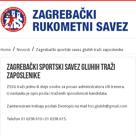
/
/
Home
Novosti
Zagrebački sportski savez gluhih traži zaposlenike
Zagrebački sportski savez gluhih traži
zaposlenike
ZSSG traži jednu ili dvije osobe za posao administratora i/ili trenera.
U nastavku je opis posla i traženih sposobnosti kandidata.
Zainteresirani trebaju poslati životopis na mail
hss.gluhih@gmail.com
Telefon
01 6398 610
i
01 6398 615
.