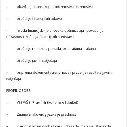
– obavljanje transakcija u inozemstvu i tuzemstvu
– praćenje financijskih tokova
– izrada financijskih planova te optimizacija i povećanje
efikasnosti trošenja financijskih sredstava
– praćenje i kontrola ponuda, predračuna i računa
– praćenje javnih natječaja
– priprema dokumentacije, prijava i praćenje rezultata javnih
natječaja
PROFIL OSOBE:
– VSS/VŠS (Pravni ili Ekonomski fakultet)
– Znanje znakovnog jezika je prednost
– Prednost imaju osobe koje su do sada imale iskustvo rada i