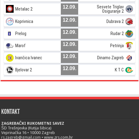
12.09.
Sesvete Triglav
Metalac 2
Osiguranje 2
12.09.
Koprivnica
Dubrava 2
12.09.
Prelog
Rudar 2
12.09.
Marof
Petrinja
12.09.
Ivančica Ivanec
Dinamo Zagreb
12.09.
Bjelovar 2
K T C
Kontakt
ZAGREBAČKI RUKOMETNI SAVEZ
ŠD Trešnjevka (Kutija šibica)
Veprinačka 16 • 10000 Zagreb
rs.zagreb@gmail.com
• www.zrs.com.hr