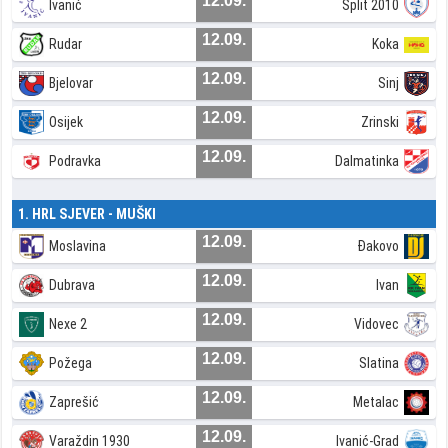
12.09.
Ivanić
Split 2010
12.09.
Rudar
Koka
12.09.
Bjelovar
Sinj
12.09.
Osijek
Zrinski
12.09.
Podravka
Dalmatinka
1. HRL SJEVER - MUŠKI
12.09.
Moslavina
Đakovo
12.09.
Dubrava
Ivan
12.09.
Nexe 2
Vidovec
12.09.
Požega
Slatina
12.09.
Zaprešić
Metalac
12.09.
Varaždin 1930
Ivanić-Grad