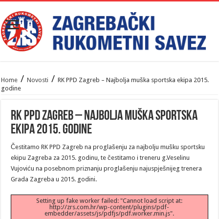
/
/
Home
Novosti
RK PPD Zagreb – Najbolja muška sportska ekipa 2015.
godine
RK PPD Zagreb – Najbolja muška sportska
ekipa 2015. godine
Čestitamo RK PPD Zagreb na proglašenju za najbolju mušku sportsku
ekipu Zagreba za 2015. godinu, te čestitamo i treneru g.Veselinu
Vujoviću na posebnom priznanju proglašenju najuspješnijeg trenera
Grada Zagreba u 2015. godini.
Setting up fake worker failed: "Cannot load script at:
http://zrs.com.hr/wp-content/plugins/pdf-
embedder/assets/js/pdfjs/pdf.worker.min.js".