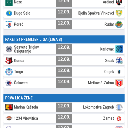
12.09.
Nexe
Ardiaei
12.09.
Dugo Selo
Bjelin Spačva Vinkovci
12.09.
Poreč
Rudar
PAKET24 PREMIJER LIGA (LIGA B)
Sesvete Triglav
12.09.
Karlovac
Osiguranje
12.09.
Gorica
Sisak
12.09.
Trogir
Osijek
12.09.
Čakovec
Metković-Zalmo
PRVA LIGA ŽENE
12.09.
Marina Kaštela
Lokomotiva Zagreb
12.09.
1234 Virovitica
Zamet