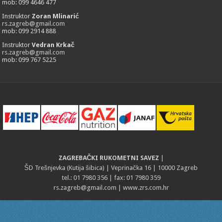
mob: 099 4646 477
Instruktor
Zoran Mlinarić
rs.zagreb@gmail.com
mob: 099 2914 888
Instruktor
Vedran Krkač
rs.zagreb@gmail.com
mob: 099 767 5225
ZAGREBAČKI RUKOMETNI SAVEZ
|
ŠD Trešnjevka (Kutija šibica) | Veprinačka 16 | 10000 Zagreb
tel.: 01 7980 356 | fax: 01 7980 359
rs.zagreb@gmail.com
| www.zrs.com.hr