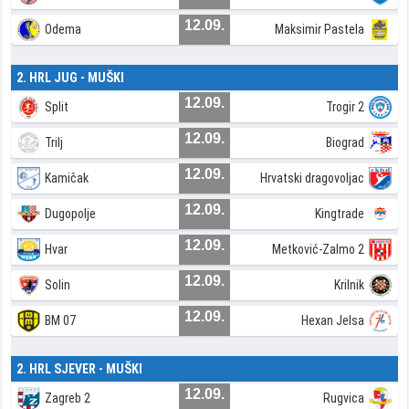
12.09.
Odema
Maksimir Pastela
2. HRL JUG - MUŠKI
12.09.
Split
Trogir 2
12.09.
Trilj
Biograd
12.09.
Kamičak
Hrvatski dragovoljac
12.09.
Dugopolje
Kingtrade
12.09.
Hvar
Metković-Zalmo 2
12.09.
Solin
Krilnik
12.09.
BM 07
Hexan Jelsa
2. HRL SJEVER - MUŠKI
12.09.
Zagreb 2
Rugvica