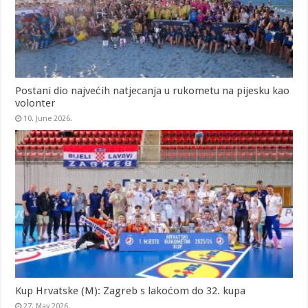
Postani dio najvećih natjecanja u rukometu na pijesku kao
volonter
10. June 2026.
Kup Hrvatske (M): Zagreb s lakoćom do 32. kupa
27. May 2026.