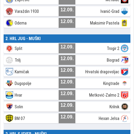
12.09.
Varaždin 1930
Ivanić-Grad
12.09.
Odema
Maksimir Pastela
2. HRL JUG - MUŠKI
12.09.
Split
Trogir 2
12.09.
Trilj
Biograd
12.09.
Kamičak
Hrvatski dragovoljac
12.09.
Dugopolje
Kingtrade
12.09.
Hvar
Metković-Zalmo 2
12.09.
Solin
Krilnik
12.09.
BM 07
Hexan Jelsa