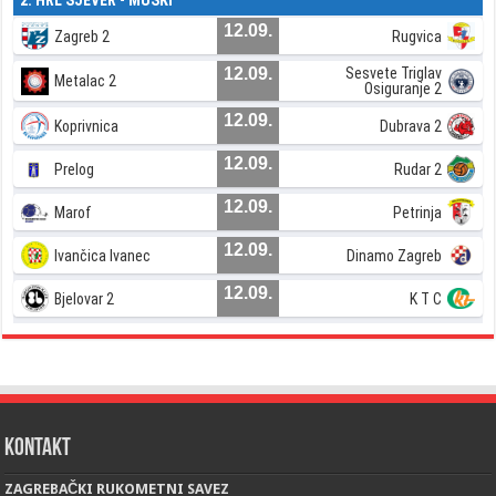
2. HRL SJEVER - MUŠKI
12.09.
Zagreb 2
Rugvica
12.09.
Sesvete Triglav
Metalac 2
Osiguranje 2
12.09.
Koprivnica
Dubrava 2
12.09.
Prelog
Rudar 2
12.09.
Marof
Petrinja
12.09.
Ivančica Ivanec
Dinamo Zagreb
12.09.
Bjelovar 2
K T C
Kontakt
ZAGREBAČKI RUKOMETNI SAVEZ