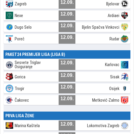
12.09.
Zagreb
Bjelovar
12.09.
Nexe
Ardiaei
12.09.
Dugo Selo
Bjelin Spačva Vinkovci
12.09.
Poreč
Rudar
PAKET24 PREMIJER LIGA (LIGA B)
Sesvete Triglav
12.09.
Karlovac
Osiguranje
12.09.
Gorica
Sisak
12.09.
Trogir
Osijek
12.09.
Čakovec
Metković-Zalmo
PRVA LIGA ŽENE
12.09.
Marina Kaštela
Lokomotiva Zagreb