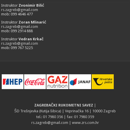
Instruktor
Zvonimir Bilić
rs.zagreb@gmail.com
mob: 099 4646 477
Instruktor
Zoran Mlinarić
rs.zagreb@gmail.com
mob: 099 2914 888
Instruktor
Vedran Krkač
rs.zagreb@gmail.com
mob: 099 767 5225
ZAGREBAČKI RUKOMETNI SAVEZ
|
ŠD Trešnjevka (Kutija šibica) | Veprinačka 16 | 10000 Zagreb
tel.: 01 7980 356 | fax: 01 7980 359
rs.zagreb@gmail.com
| www.zrs.com.hr