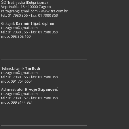
ŠD Trešnjevka (Kutija šibica)
Veprinačka 16 • 10000 Zagreb
rs.zagreb@gmail.com
• www.zrs.com.hr
tel.: 01 7980 356 • fax: 01 7980 359
Gl. tajnik
Kazimir Ilijaš
, dipl. iur.
rs.zagreb@gmail.com
tel.: 01 7980 355 • fax: 01 7980 359
mob: 098 358 160
___________________________
Tehnički tajnik
Tin Budi
rs.zagreb@gmail.com
tel.: 01 7980 356 • fax: 01 7980 359
mob: 091 754 6654
Administrator
Hrvoje Stipanović
rs.zagreb@gmail.com
tel.: 01 7980 357 • fax: 01 7980 359
mob: 099 8144 924
___________________________