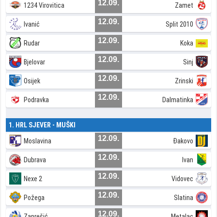
12.09.
1234 Virovitica
Zamet
12.09.
Ivanić
Split 2010
12.09.
Rudar
Koka
12.09.
Bjelovar
Sinj
12.09.
Osijek
Zrinski
12.09.
Podravka
Dalmatinka
1. HRL SJEVER - MUŠKI
12.09.
Moslavina
Đakovo
12.09.
Dubrava
Ivan
12.09.
Nexe 2
Vidovec
12.09.
Požega
Slatina
12.09.
Zaprešić
Metalac