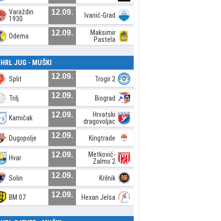
Varaždin
12.09.
Ivanić-Grad
1930
12.09.
Maksimir
Odema
Pastela
. HRL JUG - MUŠKI
12.09.
Split
Trogir 2
12.09.
Trilj
Biograd
12.09.
Hrvatski
Kamičak
dragovoljac
12.09.
Dugopolje
Kingtrade
12.09.
Metković-
Hvar
Zalmo 2
12.09.
Solin
Krilnik
12.09.
BM 07
Hexan Jelsa