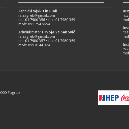
___________________________
__
Tehnički tajnik
Tin Budi
Ins
rs.zagreb@gmail.com
rs.
tel.: 01 7980 356 • fax: 01 7980 359
mob
mob: 091 754 6654
Ins
Administrator
Hrvoje Stipanović
rs.
rs.zagreb@gmail.com
mob
tel.: 01 7980 357 • fax: 01 7980 359
Ins
mob: 099 8144 924
rs.
mob
10000 Zagreb