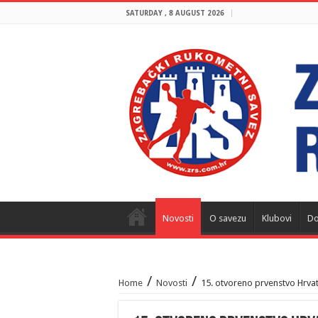
SATURDAY , 8 AUGUST 2026
Novosti
O savezu
Klubovi
Do
/
/
Home
Novosti
15. otvoreno prvenstvo Hrvat