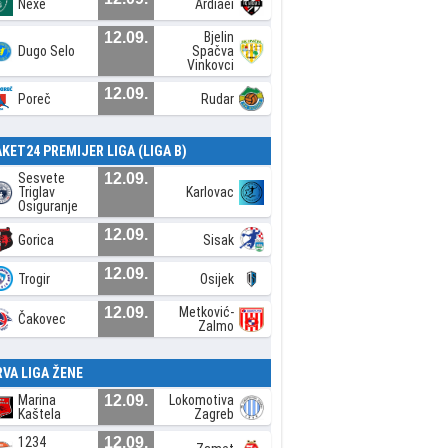
Nexe
Ardiaei
12.09.
Bjelin
Dugo Selo
Spačva
Vinkovci
12.09.
Poreč
Rudar
AKET24 PREMIJER LIGA (LIGA B)
Sesvete
12.09.
Triglav
Karlovac
Osiguranje
12.09.
Gorica
Sisak
12.09.
Trogir
Osijek
12.09.
Metković-
Čakovec
Zalmo
RVA LIGA ŽENE
Marina
12.09.
Lokomotiva
Kaštela
Zagreb
1234
12.09.