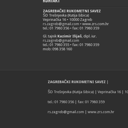
Kontakt
ZAGREBAČKI RUKOMETNI SAVEZ
ŠD Trešnjevka (Kutija šibica)
Veprinačka 16 • 10000 Zagreb
rs.zagreb@gmail.com
• www.zrs.com.hr
tel.: 01 7980 356 • fax: 01 7980 359
Gl. tajnik
Kazimir Ilijaš
, dipl. iur.
rs.zagreb@gmail.com
tel.: 01 7980 355 • fax: 01 7980 359
mob: 098 358 160
ZAGREBAČKI RUKOMETNI SAVEZ
|
ŠD Trešnjevka (Kutija šibica) | Veprinačka 16 | 
tel.: 01 7980 356 | fax: 01 7980 359
rs.zagreb@gmail.com
| www.zrs.com.hr