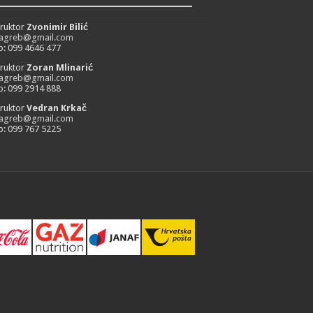
_________________________
truktor
Zvonimir Bilić
zagreb@gmail.com
: 099 4646 477
truktor
Zoran Mlinarić
zagreb@gmail.com
: 099 2914 888
truktor
Vedran Krkač
zagreb@gmail.com
: 099 767 5225