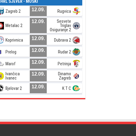
. HRL SJEVER - MUŠKI
12.09.
Zagreb 2
Rugvica
12.09.
Sesvete
Metalac 2
Triglav
Osiguranje 2
12.09.
Koprivnica
Dubrava 2
12.09.
Prelog
Rudar 2
12.09.
Marof
Petrinja
Ivančica
12.09.
Dinamo
Ivanec
Zagreb
12.09.
Bjelovar 2
K T C