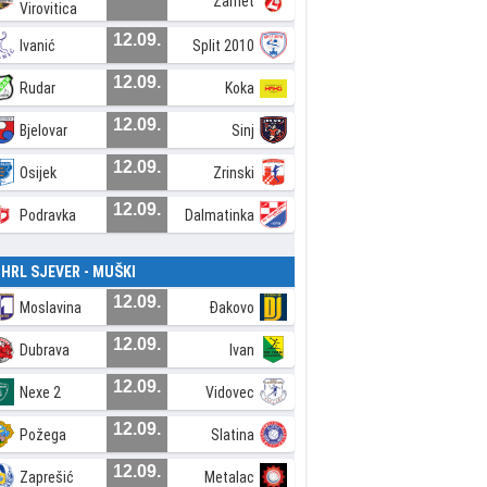
Zamet
Virovitica
12.09.
Ivanić
Split 2010
12.09.
Rudar
Koka
12.09.
Bjelovar
Sinj
12.09.
Osijek
Zrinski
12.09.
Podravka
Dalmatinka
. HRL SJEVER - MUŠKI
12.09.
Moslavina
Đakovo
12.09.
Dubrava
Ivan
12.09.
Nexe 2
Vidovec
12.09.
Požega
Slatina
12.09.
Zaprešić
Metalac