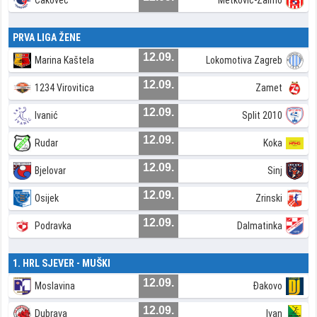
Čakovec
Metković-Zalmo
PRVA LIGA ŽENE
12.09.
Marina Kaštela
Lokomotiva Zagreb
12.09.
1234 Virovitica
Zamet
12.09.
Ivanić
Split 2010
12.09.
Rudar
Koka
12.09.
Bjelovar
Sinj
12.09.
Osijek
Zrinski
12.09.
Podravka
Dalmatinka
1. HRL SJEVER - MUŠKI
12.09.
Moslavina
Đakovo
12.09.
Dubrava
Ivan