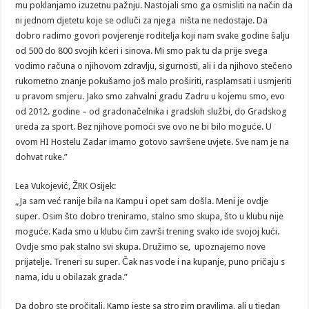
mu poklanjamo izuzetnu pažnju. Nastojali smo ga osmisliti na način da
ni jednom djetetu koje se odluči za njega ništa ne nedostaje. Da
dobro radimo govori povjerenje roditelja koji nam svake godine šalju
od 500 do 800 svojih kćeri i sinova. Mi smo pak tu da prije svega
vodimo računa o njihovom zdravlju, sigurnosti, ali i da njihovo stečeno
rukometno znanje pokušamo još malo proširiti, rasplamsati i usmjeriti
u pravom smjeru. Jako smo zahvalni gradu Zadru u kojemu smo, evo
od 2012. godine – od gradonačelnika i gradskih službi, do Gradskog
ureda za sport. Bez njihove pomoći sve ovo ne bi bilo moguće. U
ovom HI Hostelu Zadar imamo gotovo savršene uvjete. Sve nam je na
dohvat ruke.”
Lea Vukojević, ŽRK Osijek:
„Ja sam već ranije bila na Kampu i opet sam došla. Meni je ovdje
super. Osim što dobro treniramo, stalno smo skupa, što u klubu nije
moguće. Kada smo u klubu čim završi trening svako ide svojoj kući.
Ovdje smo pak stalno svi skupa. Družimo se, upoznajemo nove
prijatelje. Treneri su super. Čak nas vode i na kupanje, puno pričaju s
nama, idu u obilazak grada.”
Da dobro ste pročitali. Kamp jeste sa strogim pravilima, ali u tjedan