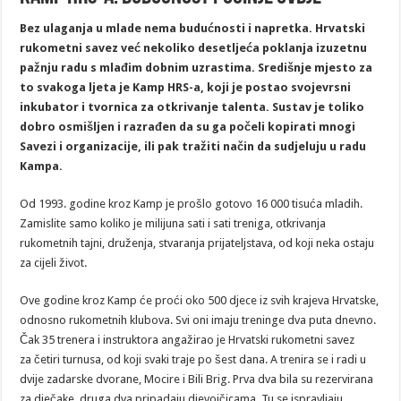
Bez ulaganja u mlade nema budućnosti i napretka. Hrvatski
rukometni savez već nekoliko desetljeća poklanja izuzetnu
pažnju radu s mlađim dobnim uzrastima. Središnje mjesto za
to svakoga ljeta je Kamp HRS-a, koji je postao svojevrsni
inkubator i tvornica za otkrivanje talenta. Sustav je toliko
dobro osmišljen i razrađen da su ga počeli kopirati mnogi
Savezi i organizacije, ili pak tražiti način da sudjeluju u radu
Kampa.
Od 1993. godine kroz Kamp je prošlo gotovo 16 000 tisuća mladih.
Zamislite samo koliko je milijuna sati i sati treniga, otkrivanja
rukometnih tajni, druženja, stvaranja prijateljstava, od koji neka ostaju
za cijeli život.
Ove godine kroz Kamp će proći oko 500 djece iz svih krajeva Hrvatske,
odnosno rukometnih klubova. Svi oni imaju treninge dva puta dnevno.
Čak 35 trenera i instruktora angažirao je Hrvatski rukometni savez
za četiri turnusa, od koji svaki traje po šest dana. A trenira se i radi u
dvije zadarske dvorane, Mocire i Bili Brig. Prva dva bila su rezervirana
za dječake, druga dva pripadaju djevojčicama. Tu se ispravljaju