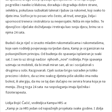
pogreške i navike iz klubova, dorađuju i dograđuju dobre strane,
selektira, pokušava razbuktati talenat i ljubav za rukomet, koji svako to
djete ima. Sizifov je to posao vrlo često, ali trud, energija, želja i
upornoost trenera i instruktora su nevjerojatni. Ništa im nije teško. Te
djevojčice i dječake doživljavaju i tretiraju kao svoju djecu, brinu se o
njima 24 sata.
Budući da je riječ o izrazito mladim rukometašicama i rukometašima,
koje vam roditelji povjeravaju na tjedan dana, Kamp je organiziran na
poluvojničkom principu. Od buđenja do spavanja isplaniran je svaki
sat. I sve to uz strogi nadzor njihovih „novi“ roditelja. Prije spavanja
uzimaju se mobiteli, da bi imali miran san, ali se i socijalizirali s
drugima u sobi. Razgovarali. Cijeli sustav brige razrađen je toliko
precizno i dobro, da uz ime svakog djeteta piše ukoliko ima neku
bolest, ili alergiju, da mu se taj dan slučajno ne servira hrana koja je na
meniju. Zbog toga 24 sata na raspolaganju imaju liječnika i
fizioterapeuta.
Lidija Bojić Ćaćić, voditeljica Kampa HRS-a:
„Kamp je za HRS jedan od najvažnijih projekata svake godine. I zbilja