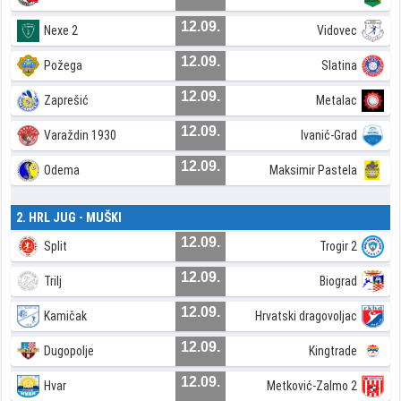
12.09.
Nexe 2
Vidovec
12.09.
Požega
Slatina
12.09.
Zaprešić
Metalac
12.09.
Varaždin 1930
Ivanić-Grad
12.09.
Odema
Maksimir Pastela
2. HRL JUG - MUŠKI
12.09.
Split
Trogir 2
12.09.
Trilj
Biograd
12.09.
Kamičak
Hrvatski dragovoljac
12.09.
Dugopolje
Kingtrade
12.09.
Hvar
Metković-Zalmo 2