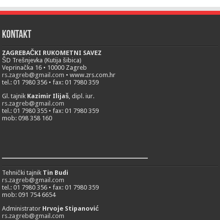
Kontakt
ZAGREBAČKI RUKOMETNI SAVEZ
ŠD Trešnjevka (Kutija šibica)
Veprinačka 16 • 10000 Zagreb
rs.zagreb@gmail.com
• www.zrs.com.hr
tel.: 01 7980 356 • fax: 01 7980 359
Gl. tajnik
Kazimir Ilijaš
, dipl. iur.
rs.zagreb@gmail.com
tel.: 01 7980 355 • fax: 01 7980 359
mob: 098 358 160
___________________________
Tehnički tajnik
Tin Budi
rs.zagreb@gmail.com
tel.: 01 7980 356 • fax: 01 7980 359
mob: 091 754 6654
Administrator
Hrvoje Stipanović
rs.zagreb@gmail.com