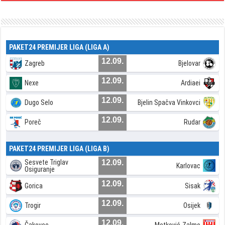
PAKET24 PREMIJER LIGA (LIGA A)
12.09.
Zagreb
Bjelovar
12.09.
Nexe
Ardiaei
12.09.
Dugo Selo
Bjelin Spačva Vinkovci
12.09.
Poreč
Rudar
PAKET24 PREMIJER LIGA (LIGA B)
Sesvete Triglav
12.09.
Karlovac
Osiguranje
12.09.
Gorica
Sisak
12.09.
Trogir
Osijek
12.09.