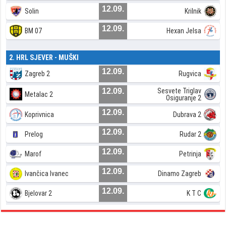
12.09.
Solin
Krilnik
12.09.
BM 07
Hexan Jelsa
2. HRL SJEVER - MUŠKI
12.09.
Zagreb 2
Rugvica
12.09.
Sesvete Triglav
Metalac 2
Osiguranje 2
12.09.
Koprivnica
Dubrava 2
12.09.
Prelog
Rudar 2
12.09.
Marof
Petrinja
12.09.
Ivančica Ivanec
Dinamo Zagreb
12.09.
Bjelovar 2
K T C