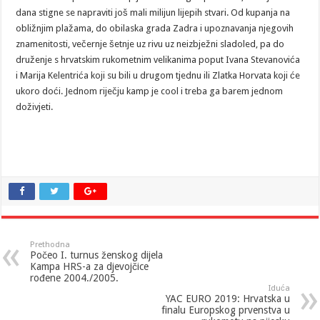
dana stigne se napraviti još mali milijun lijepih stvari. Od kupanja na
obližnjim plažama, do obilaska grada Zadra i upoznavanja njegovih
znamenitosti, večernje šetnje uz rivu uz neizbježni sladoled, pa do
druženje s hrvatskim rukometnim velikanima poput Ivana Stevanovića
i Marija Kelentrića koji su bili u drugom tjednu ili Zlatka Horvata koji će
ukoro doći. Jednom riječju kamp je cool i treba ga barem jednom
doživjeti.
Prethodna
Počeo I. turnus ženskog dijela
Kampa HRS-a za djevojčice
rođene 2004./2005.
Iduća
YAC EURO 2019: Hrvatska u
finalu Europskog prvenstva u