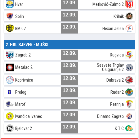
12.09.
Hvar
Metković-Zalmo 2
12.09.
Solin
Krilnik
12.09.
BM 07
Hexan Jelsa
2. HRL SJEVER - MUŠKI
12.09.
Zagreb 2
Rugvica
12.09.
Sesvete Triglav
Metalac 2
Osiguranje 2
12.09.
Koprivnica
Dubrava 2
12.09.
Prelog
Rudar 2
12.09.
Marof
Petrinja
12.09.
Ivančica Ivanec
Dinamo Zagreb
12.09.
Bjelovar 2
K T C