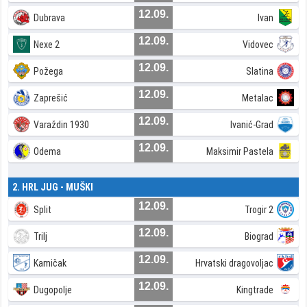
12.09.
Dubrava
Ivan
12.09.
Nexe 2
Vidovec
12.09.
Požega
Slatina
12.09.
Zaprešić
Metalac
12.09.
Varaždin 1930
Ivanić-Grad
12.09.
Odema
Maksimir Pastela
2. HRL JUG - MUŠKI
12.09.
Split
Trogir 2
12.09.
Trilj
Biograd
12.09.
Kamičak
Hrvatski dragovoljac
12.09.
Dugopolje
Kingtrade