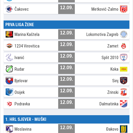
12.09.
Čakovec
Metković-Zalmo
PRVA LIGA ŽENE
12.09.
Marina Kaštela
Lokomotiva Zagreb
12.09.
1234 Virovitica
Zamet
12.09.
Ivanić
Split 2010
12.09.
Rudar
Koka
12.09.
Bjelovar
Sinj
12.09.
Osijek
Zrinski
12.09.
Podravka
Dalmatinka
1. HRL SJEVER - MUŠKI
12.09.
Moslavina
Đakovo