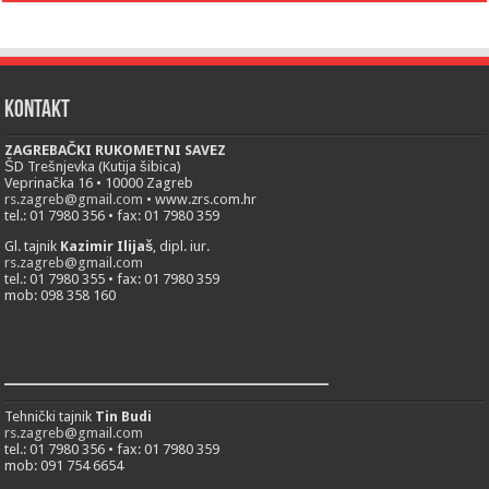
Kontakt
ZAGREBAČKI RUKOMETNI SAVEZ
ŠD Trešnjevka (Kutija šibica)
Veprinačka 16 • 10000 Zagreb
rs.zagreb@gmail.com
• www.zrs.com.hr
tel.: 01 7980 356 • fax: 01 7980 359
Gl. tajnik
Kazimir Ilijaš
, dipl. iur.
rs.zagreb@gmail.com
tel.: 01 7980 355 • fax: 01 7980 359
mob: 098 358 160
___________________________
Tehnički tajnik
Tin Budi
rs.zagreb@gmail.com
tel.: 01 7980 356 • fax: 01 7980 359
mob: 091 754 6654