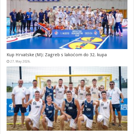
Kup Hrvatske (M): Zagreb s lakoćom do 32. kupa
27. May 2026.