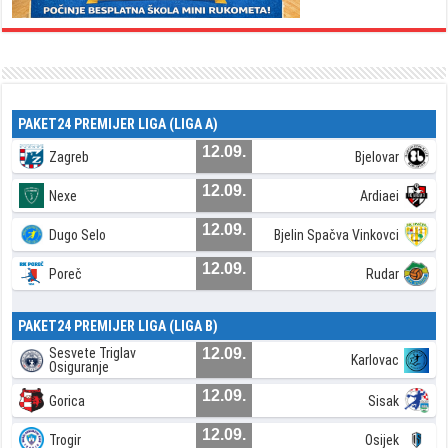
PAKET24 PREMIJER LIGA (LIGA A)
12.09.
Zagreb
Bjelovar
12.09.
Nexe
Ardiaei
12.09.
Dugo Selo
Bjelin Spačva Vinkovci
12.09.
Poreč
Rudar
PAKET24 PREMIJER LIGA (LIGA B)
Sesvete Triglav
12.09.
Karlovac
Osiguranje
12.09.
Gorica
Sisak
12.09.
Trogir
Osijek