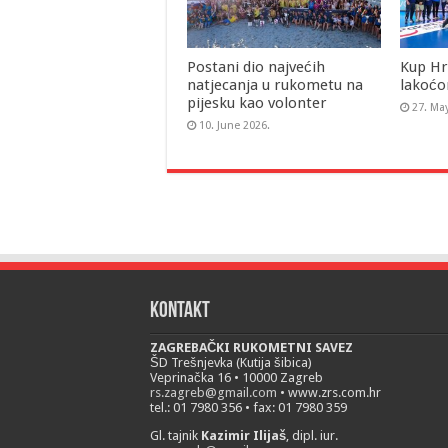
Postani dio najvećih
Kup Hr
natjecanja u rukometu na
lakoćo
pijesku kao volonter
27. Ma
10. June 2026.
Kontakt
ZAGREBAČKI RUKOMETNI SAVEZ
ŠD Trešnjevka (Kutija šibica)
Veprinačka 16 • 10000 Zagreb
rs.zagreb@gmail.com
• www.zrs.com.hr
tel.: 01 7980 356 • fax: 01 7980 359
Gl. tajnik
Kazimir Ilijaš
, dipl. iur.