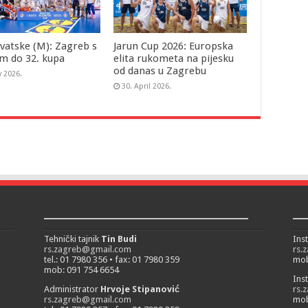
vatske (M): Zagreb s
Jarun Cup 2026: Europska
m do 32. kupa
elita rukometa na pijesku
od danas u Zagrebu
y 2026.
30. April 2026.
___________________________
__
Tehnički tajnik
Tin Budi
Ins
rs.zagreb@gmail.com
rs.
tel.: 01 7980 356 • fax: 01 7980 359
mob
mob: 091 754 6654
Ins
Administrator
Hrvoje Stipanović
rs.
rs.zagreb@gmail.com
mob