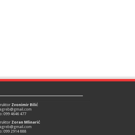
_________________________
truktor
Zvonimir Bilić
zagreb@gmail.com
: 099 4646 477
truktor
Zoran Mlinarić
zagreb@gmail.com
: 099 2914 888