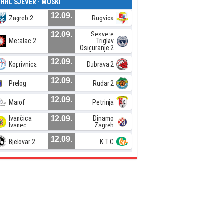
. HRL SJEVER - MUŠKI
12.09.
Zagreb 2
Rugvica
12.09.
Sesvete
Metalac 2
Triglav
Osiguranje 2
12.09.
Koprivnica
Dubrava 2
12.09.
Prelog
Rudar 2
12.09.
Marof
Petrinja
Ivančica
12.09.
Dinamo
Ivanec
Zagreb
12.09.
Bjelovar 2
K T C