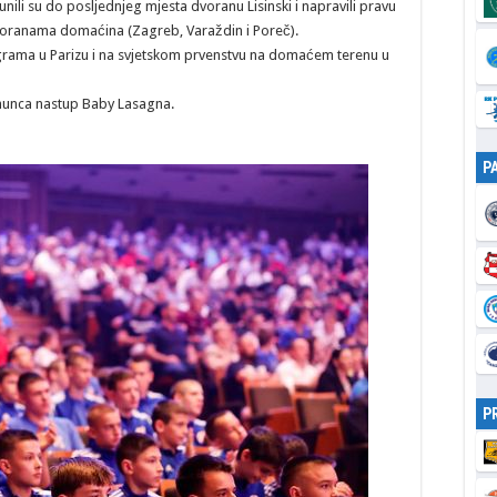
li su do posljednjeg mjesta dvoranu Lisinski i napravili pravu
voranama domaćina (Zagreb, Varaždin i Poreč).
igrama u Parizu i na svjetskom prvenstvu na domaćem terenu u
hunca nastup Baby Lasagna.
P
P