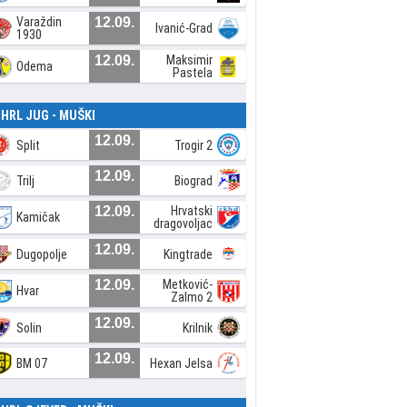
Varaždin
12.09.
Ivanić-Grad
1930
12.09.
Maksimir
Odema
Pastela
. HRL JUG - MUŠKI
12.09.
Split
Trogir 2
12.09.
Trilj
Biograd
12.09.
Hrvatski
Kamičak
dragovoljac
12.09.
Dugopolje
Kingtrade
12.09.
Metković-
Hvar
Zalmo 2
12.09.
Solin
Krilnik
12.09.
BM 07
Hexan Jelsa