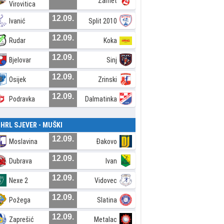
Zamet
Virovitica
12.09.
Ivanić
Split 2010
12.09.
Rudar
Koka
12.09.
Bjelovar
Sinj
12.09.
Osijek
Zrinski
12.09.
Podravka
Dalmatinka
. HRL SJEVER - MUŠKI
12.09.
Moslavina
Đakovo
12.09.
Dubrava
Ivan
12.09.
Nexe 2
Vidovec
12.09.
Požega
Slatina
12.09.
Zaprešić
Metalac