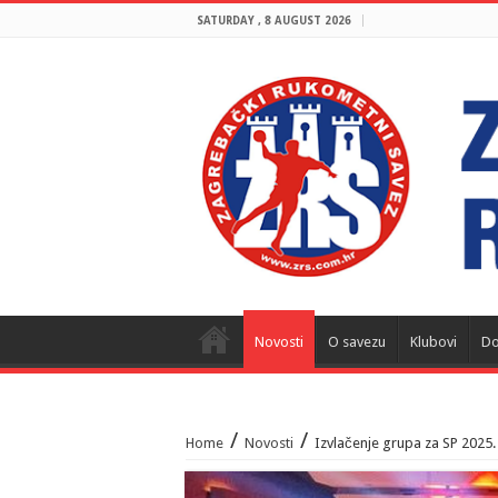
SATURDAY , 8 AUGUST 2026
Novosti
O savezu
Klubovi
Do
/
/
Home
Novosti
Izvlačenje grupa za SP 2025.