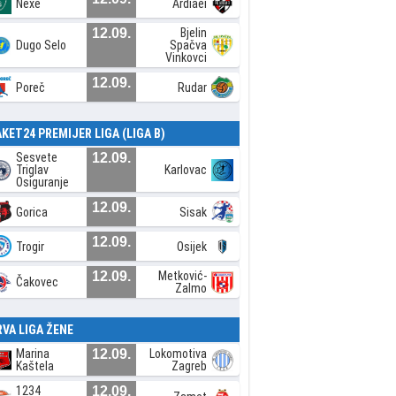
Nexe
Ardiaei
12.09.
Bjelin
Dugo Selo
Spačva
Vinkovci
12.09.
Poreč
Rudar
AKET24 PREMIJER LIGA (LIGA B)
Sesvete
12.09.
Triglav
Karlovac
Osiguranje
12.09.
Gorica
Sisak
12.09.
Trogir
Osijek
12.09.
Metković-
Čakovec
Zalmo
RVA LIGA ŽENE
Marina
12.09.
Lokomotiva
Kaštela
Zagreb
1234
12.09.