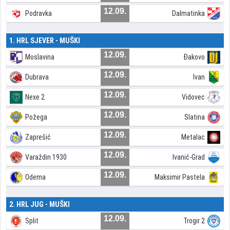
12.09.
Podravka
Dalmatinka
1. HRL SJEVER - MUŠKI
12.09.
Moslavina
Đakovo
12.09.
Dubrava
Ivan
12.09.
Nexe 2
Vidovec
12.09.
Požega
Slatina
12.09.
Zaprešić
Metalac
12.09.
Varaždin 1930
Ivanić-Grad
12.09.
Odema
Maksimir Pastela
2. HRL JUG - MUŠKI
12.09.
Split
Trogir 2