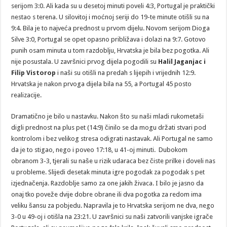
serijom 3:0. Ali kada su u desetoj minuti poveli 4:3, Portugal je praktički
nestao s terena. U silovitoj i moćnoj seriji do 19-te minute otišli su na
9:4. Bila je to najveća prednost u prvom dijelu. Novom serijom Dioga
Silve 3:0, Portugal se opet opasno približava i dolazi na 9:7. Gotovo
punih osam minuta u tom razdoblju, Hrvatska je bila bez pogotka. Ali
nije posustala. U završnici prvog dijela pogodili su
Halil
Jaganjac i
Filip Vistorop
i naši su otišli na predah s lijepih i vrijednih 12:9.
Hrvatska je nakon prvoga dijela bila na 55, a Portugal 45 posto
realizacije.
Dramatično je bilo u nastavku. Nakon što su naši mladi rukometaši
digli prednost na plus pet (14:9) činilo se da mogu držati stvari pod
kontrolom i bez velikog stresa odigrati nastavak. Ali Portugal ne samo
da je to stigao, nego i poveo 17:18, u 41-oj minuti. Dubokom
obranom 3-3, tjerali su naše u rizik udaraca bez čiste prilke i doveli nas
u probleme. Slijedi desetak minuta igre pogodak za pogodak s pet
izjednačenja. Razdoblje samo za one jakih živaca. I bilo je jasno da
onaj tko poveže dvije dobre obrane ili dva pogotka za redom ima
veliku šansu za pobjedu. Napravila je to Hrvatska serijom ne dva, nego
3-0 u 49-oj i otišla na 23:21. U završnici su naši zatvorili vanjske igrače