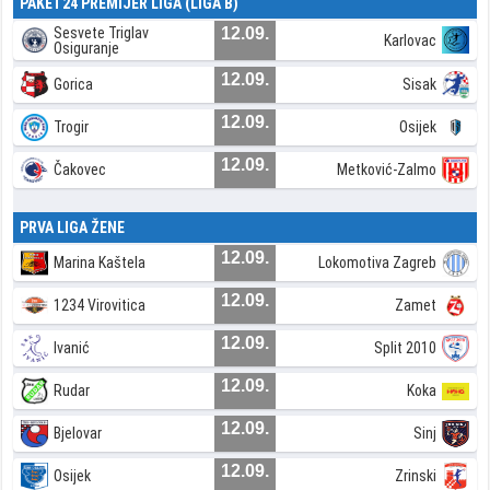
PAKET24 PREMIJER LIGA (LIGA B)
Sesvete Triglav
12.09.
Karlovac
Osiguranje
12.09.
Gorica
Sisak
12.09.
Trogir
Osijek
12.09.
Čakovec
Metković-Zalmo
PRVA LIGA ŽENE
12.09.
Marina Kaštela
Lokomotiva Zagreb
12.09.
1234 Virovitica
Zamet
12.09.
Ivanić
Split 2010
12.09.
Rudar
Koka
12.09.
Bjelovar
Sinj
12.09.
Osijek
Zrinski