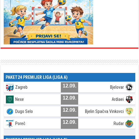
PAKET24 PREMIJER LIGA (LIGA A)
12.09.
Zagreb
Bjelovar
12.09.
Nexe
Ardiaei
12.09.
Dugo Selo
Bjelin Spačva Vinkovci
12.09.
Poreč
Rudar