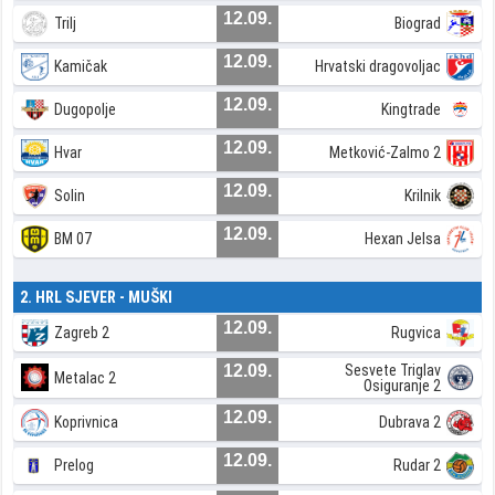
12.09.
Trilj
Biograd
12.09.
Kamičak
Hrvatski dragovoljac
12.09.
Dugopolje
Kingtrade
12.09.
Hvar
Metković-Zalmo 2
12.09.
Solin
Krilnik
12.09.
BM 07
Hexan Jelsa
2. HRL SJEVER - MUŠKI
12.09.
Zagreb 2
Rugvica
12.09.
Sesvete Triglav
Metalac 2
Osiguranje 2
12.09.
Koprivnica
Dubrava 2
12.09.
Prelog
Rudar 2