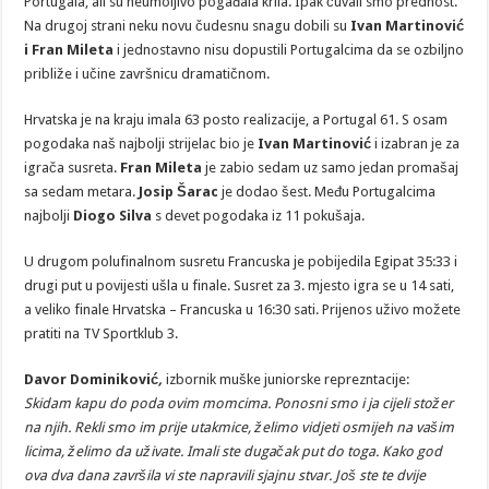
Portugala, ali su neumoljivo pogađala krila. Ipak čuvali smo prednost.
Na drugoj strani neku novu čudesnu snagu dobili su
Ivan Martinović
i Fran Mileta
i jednostavno nisu dopustili Portugalcima da se ozbiljno
približe i učine završnicu dramatičnom.
Hrvatska je na kraju imala 63 posto realizacije, a Portugal 61. S osam
pogodaka naš najbolji strijelac bio je
Ivan Martinović
i izabran je za
igrača susreta.
Fran Mileta
je zabio sedam uz samo jedan promašaj
sa sedam metara.
Josip Šarac
je dodao šest. Među Portugalcima
najbolji
Diogo Silva
s devet pogodaka iz 11 pokušaja.
U drugom polufinalnom susretu Francuska je pobijedila Egipat 35:33 i
drugi put u povijesti ušla u finale. Susret za 3. mjesto igra se u 14 sati,
a veliko finale Hrvatska – Francuska u 16:30 sati. Prijenos uživo možete
pratiti na TV Sportklub 3.
Davor Dominiković
,
izbornik muške juniorske reprezntacije:
Skidam kapu do poda ovim momcima. Ponosni smo i ja cijeli stožer
na njih. Rekli smo im prije utakmice, želimo vidjeti osmijeh na vašim
licima, želimo da uživate. Imali ste dugačak put do toga. Kako god
ova dva dana završila vi ste napravili sjajnu stvar. Još ste te dvije