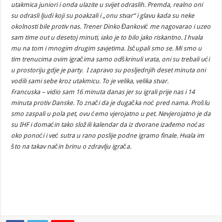
utakmica juniori i onda ulazite u svijet odraslih. Premda, realno oni
su odrasli ljudi koji su poakzali i „onu stvar“ i glavu kada su neke
okolnosti bile protiv nas. Trener Dinko Đanković me nagovarao i uzeo
sam time out u desetoj minuti, iako je to bilo jako riskantno. I hvala
mu na tom i mnogim drugim savjetima. Isčupali smo se. Mi smo u
tim trenucima ovim igračima samo odškrinuli vrata, oni su trebali ući
u prostoriju gdje je party. I zapravo su posljednjih deset minuta oni
vodili sami sebe kroz utakmicu. To je velika, velika stvar.
Francuska – vidio sam 16 minuta danas jer su igrali prije nas i 14
minuta protiv Danske. To znači da je dugačka noć pred nama. Prošlu
smo zaspali u pola pet, ovu ćemo vjerojatno u pet. Nevjerojatno je da
su IHF i domaćin tako složili kalendar da iz dvorane izađemo noćas
oko ponoći i već sutra u rano poslije podne igramo finale. Hvala im
što na takav način brinu o zdravlju igrača.