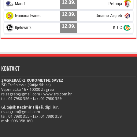
12.09.
Marof
Petrinja
12.09.
Ivančica Ivanec
Dinamo Zagreb
12.09.
Bjelovar 2
K T C
Kontakt
ZAGREBAČKI RUKOMETNI SAVEZ
ŠD Trešnjevka (Kutija šibica)
Veprinačka 16 • 10000 Zagreb
rs.zagreb@gmail.com
• www.zrs.com.hr
tel.: 01 7980 356 • fax: 01 7980 359
Gl. tajnik
Kazimir Ilijaš
, dipl. iur.
rs.zagreb@gmail.com
tel.: 01 7980 355 • fax: 01 7980 359
mob: 098 358 160