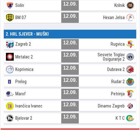
12.09.
Solin
Krilnik
12.09.
BM 07
Hexan Jelsa
2. HRL SJEVER - MUŠKI
12.09.
Zagreb 2
Rugvica
12.09.
Sesvete Triglav
Metalac 2
Osiguranje 2
12.09.
Koprivnica
Dubrava 2
12.09.
Prelog
Rudar 2
12.09.
Marof
Petrinja
12.09.
Ivančica Ivanec
Dinamo Zagreb
12.09.
Bjelovar 2
K T C