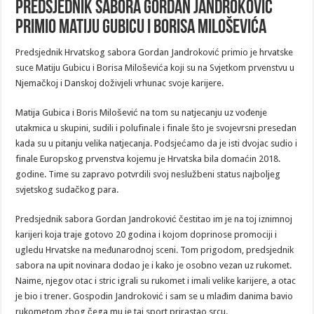
Predsjednik sabora Gordan Jandroković
primio Matiju Gubicu i Borisa Miloševića
Predsjednik Hrvatskog sabora Gordan Jandroković primio je hrvatske
suce Matiju Gubicu i Borisa Miloševića koji su na Svjetkom prvenstvu u
Njemačkoj i Danskoj doživjeli vrhunac svoje karijere.
Matija Gubica i Boris Milošević na tom su natjecanju uz vođenje
utakmica u skupini, sudili i polufinale i finale što je svojevrsni presedan
kada su u pitanju velika natjecanja. Podsjećamo da je isti dvojac sudio i
finale Europskog prvenstva kojemu je Hrvatska bila domaćin 2018.
godine. Time su zapravo potvrdili svoj neslužbeni status najboljeg
svjetskog sudačkog para.
Predsjednik sabora Gordan Jandroković čestitao im je na toj iznimnoj
karijeri koja traje gotovo 20 godina i kojom doprinose promociji i
ugledu Hrvatske na međunarodnoj sceni. Tom prigodom, predsjednik
sabora na upit novinara dodao je i kako je osobno vezan uz rukomet.
Naime, njegov otac i stric igrali su rukomet i imali velike karijere, a otac
je bio i trener. Gospodin Jandroković i sam se u mlađim danima bavio
rukometom zbog čega mu je taj sport prirastao srcu.