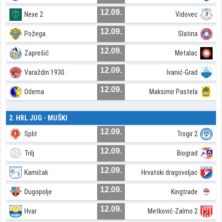
12.09.
Nexe 2
Vidovec
12.09.
Požega
Slatina
12.09.
Zaprešić
Metalac
12.09.
Varaždin 1930
Ivanić-Grad
12.09.
Odema
Maksimir Pastela
2. HRL JUG - MUŠKI
12.09.
Split
Trogir 2
12.09.
Trilj
Biograd
12.09.
Kamičak
Hrvatski dragovoljac
12.09.
Dugopolje
Kingtrade
12.09.
Hvar
Metković-Zalmo 2