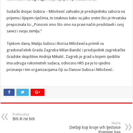
Sudački dvojac Gubica – Milošević zahvalio je predsjedniku sabora na
prijemu i lijepim riječima, te istaknuo kako su jako sretni što je Hrvatska
prepoznala to: „Ponosni smo što smo na pravi način predstavili i svoj
savez i svoju zemlju.”
Tijekom dana, Matiju Gubicu i Borisa Miloševića primili su
gradonačelnik Grada Zagreba Milan Bandić i predsjednik zagrebačke
Gradske skupštine Andrija Mikulić. Zagreb je grad u kojem sjedište
ima udruga rukometnih sudaca, odnosno HRS pa je to ujedno
priznanje i tim organizacijama čiji su članovi Gubica i Milošević.
Prethodna
Biti ili ne biti
Iduća
Derbiji koji kroje vrh ljestvice
Premijer lige