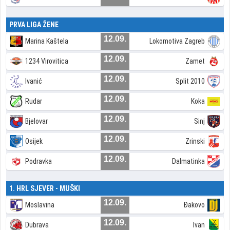
PRVA LIGA ŽENE
12.09.
Marina Kaštela
Lokomotiva Zagreb
12.09.
1234 Virovitica
Zamet
12.09.
Ivanić
Split 2010
12.09.
Rudar
Koka
12.09.
Bjelovar
Sinj
12.09.
Osijek
Zrinski
12.09.
Podravka
Dalmatinka
1. HRL SJEVER - MUŠKI
12.09.
Moslavina
Đakovo
12.09.
Dubrava
Ivan