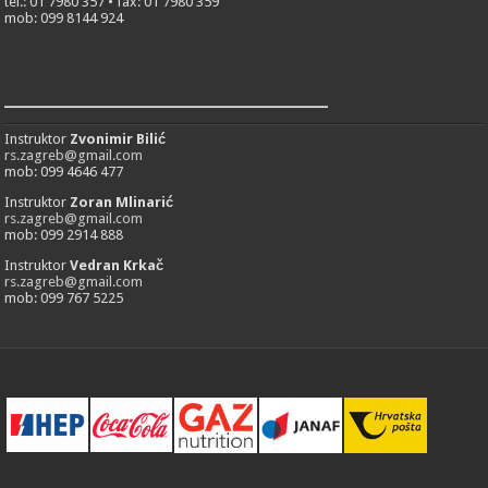
tel.: 01 7980 357 • fax: 01 7980 359
mob: 099 8144 924
___________________________
Instruktor
Zvonimir Bilić
rs.zagreb@gmail.com
mob: 099 4646 477
Instruktor
Zoran Mlinarić
rs.zagreb@gmail.com
mob: 099 2914 888
Instruktor
Vedran Krkač
rs.zagreb@gmail.com
mob: 099 767 5225