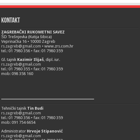
Kontakt
ZAGREBAČKI RUKOMETNI SAVEZ
ŠD Trešnjevka (Kutija šibica)
Veprinačka 16 • 10000 Zagreb
rs.zagreb@gmail.com
• www.zrs.com.hr
tel.: 01 7980 356 • fax: 01 7980 359
Gl. tajnik
Kazimir Ilijaš
, dipl. iur.
rs.zagreb@gmail.com
tel.: 01 7980 355 • fax: 01 7980 359
mob: 098 358 160
___________________________
Tehnički tajnik
Tin Budi
rs.zagreb@gmail.com
tel.: 01 7980 356 • fax: 01 7980 359
mob: 091 754 6654
Administrator
Hrvoje Stipanović
rs.zagreb@gmail.com