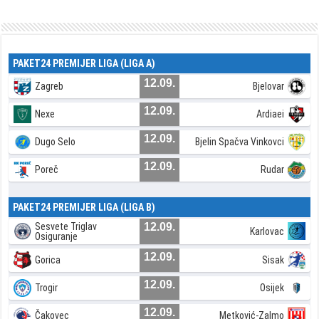
PAKET24 PREMIJER LIGA (LIGA A)
12.09.
Zagreb
Bjelovar
12.09.
Nexe
Ardiaei
12.09.
Dugo Selo
Bjelin Spačva Vinkovci
12.09.
Poreč
Rudar
PAKET24 PREMIJER LIGA (LIGA B)
Sesvete Triglav
12.09.
Karlovac
Osiguranje
12.09.
Gorica
Sisak
12.09.
Trogir
Osijek
12.09.
Čakovec
Metković-Zalmo