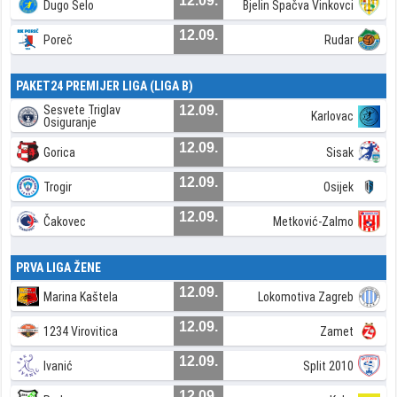
12.09.
Dugo Selo
Bjelin Spačva Vinkovci
12.09.
Poreč
Rudar
PAKET24 PREMIJER LIGA (LIGA B)
Sesvete Triglav
12.09.
Karlovac
Osiguranje
12.09.
Gorica
Sisak
12.09.
Trogir
Osijek
12.09.
Čakovec
Metković-Zalmo
PRVA LIGA ŽENE
12.09.
Marina Kaštela
Lokomotiva Zagreb
12.09.
1234 Virovitica
Zamet
12.09.
Ivanić
Split 2010
12.09.