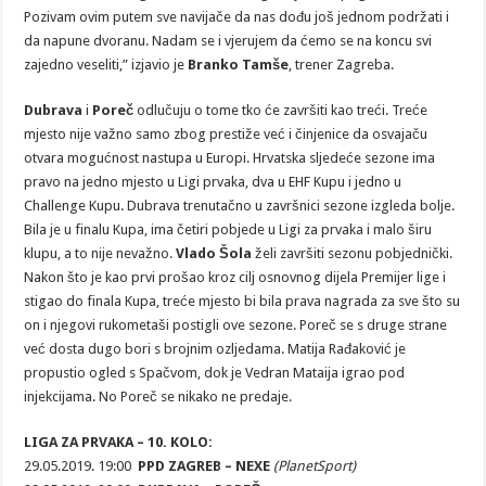
Pozivam ovim putem sve navijače da nas dođu još jednom podržati i
da napune dvoranu. Nadam se i vjerujem da ćemo se na koncu svi
zajedno veseliti,” izjavio je
Branko Tamše
, trener Zagreba.
Dubrava
i
Poreč
odlučuju o tome tko će završiti kao treći. Treće
mjesto nije važno samo zbog prestiže već i činjenice da osvajaču
otvara mogućnost nastupa u Europi. Hrvatska sljedeće sezone ima
pravo na jedno mjesto u Ligi prvaka, dva u EHF Kupu i jedno u
Challenge Kupu. Dubrava trenutačno u završnici sezone izgleda bolje.
Bila je u finalu Kupa, ima četiri pobjede u Ligi za prvaka i malo širu
klupu, a to nije nevažno.
Vlado Šola
želi završiti sezonu pobjednički.
Nakon što je kao prvi prošao kroz cilj osnovnog dijela Premijer lige i
stigao do finala Kupa, treće mjesto bi bila prava nagrada za sve što su
on i njegovi rukometaši postigli ove sezone. Poreč se s druge strane
već dosta dugo bori s brojnim ozljedama. Matija Rađaković je
propustio ogled s Spačvom, dok je Vedran Mataija igrao pod
injekcijama. No Poreč se nikako ne predaje.
LIGA ZA PRVAKA – 10. KOLO:
29.05.2019. 19:00
PPD ZAGREB – NEXE
(PlanetSport)