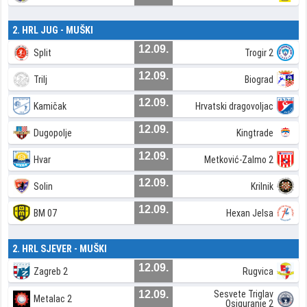
2. HRL JUG - MUŠKI
12.09.
Split
Trogir 2
12.09.
Trilj
Biograd
12.09.
Kamičak
Hrvatski dragovoljac
12.09.
Dugopolje
Kingtrade
12.09.
Hvar
Metković-Zalmo 2
12.09.
Solin
Krilnik
12.09.
BM 07
Hexan Jelsa
2. HRL SJEVER - MUŠKI
12.09.
Zagreb 2
Rugvica
12.09.
Sesvete Triglav
Metalac 2
Osiguranje 2