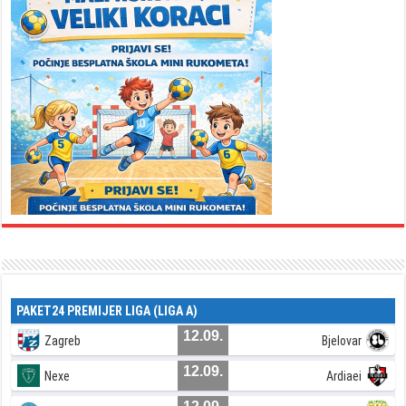
PAKET24 PREMIJER LIGA (LIGA A)
12.09.
Zagreb
Bjelovar
12.09.
Nexe
Ardiaei