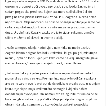
Lige za prvaka u kojem je PPD Zagreb slavio u Našicama 26:19 i stekao
ogromnu prednost uoči ovoga uzvrata. Uz dva boda Zagreb ima i
sedam pogodaka prednosti koje Nexe mora stići ukoliko želi do
prvog naslova prvaka Hrvatske. Između PPD Zagreba i Nexea nema
nepoznanica. Obje momčadi se odlično poznaju, a pitanje je samo tko
će biti raspoloženiji, konkretniji i s više snage jer je sezona iznimno
duga. U polufinalu Kupa Hrvatske bio je to sjajan rukomet, a nešto
slično možemo očekivati i u ovome derbiju.
„Naše samopouzdanje, nadu i vjeru nam nitko ne može uzeti. U
Zagreb idemo odigrati što bolju utakmicu i ići gol po gol, minutu po
minutu, loptu po loptu. Vjerujem kako ćemo na kraju uzdignute glave
izaći iz dvorane,” rekao je
Hrvoje Horvat
, trener Nexea.
„Sutra nas čeka još jedna prava utakmica, najveći hrvatski derbi. I
jedna i druga ekipa su kroz Premijer ligu napravile odličan rezultat i
ako se ne varam ovo je prvi put da će odluka o prvaku pasti u zadnjem
kolu. Obje ekipe imaju kvalitetu što se moglo i vidjeti u našim
dosadašnjim dvobojima. Oni nemaju što za izgubiti i mislim da će se
baciti na glavu od samog početka. Moja je želja da odigramo jako u
obrani i da tako stignemo do što većeg broja lakih pogodaka.