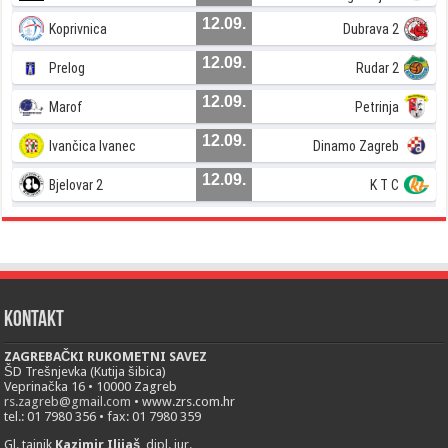
12.09.
Koprivnica
Dubrava 2
12.09.
Prelog
Rudar 2
12.09.
Marof
Petrinja
12.09.
Ivančica Ivanec
Dinamo Zagreb
12.09.
Bjelovar 2
K T C
Kontakt
ZAGREBAČKI RUKOMETNI SAVEZ
ŠD Trešnjevka (Kutija šibica)
Veprinačka 16 • 10000 Zagreb
rs.zagreb@gmail.com
• www.zrs.com.hr
tel.: 01 7980 356 • fax: 01 7980 359
Gl. tajnik
Kazimir Ilijaš
, dipl. iur.