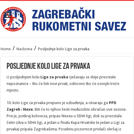
/
/
Home
Naslovna
Posljednje kolo Lige za prvaka
Posljednje kolo Lige za prvaka
U posljednjem kolu
Lige za prvaka
rješavaju se dvije preostale
nepoznanice – tko će biti novi prvak, odnosno tko će osvojiti treće
mjesto.
10. kolo Lige za prvaka prepuno je uzbuđenja, a otvaraju ga
PPD
Zagreb
i
Nexe
. Biti će to njihov šesti međusobni obračun ove sezone.
Prvi je, potkraj kolovoza, pripao Nexeu u SEHA ligi, dok su preostala
četiri (dva u SEHA ligi, a jedan u finalu Kupa Hrvatske te jedan u Ligi za
prvaka) pripala Zagrebašima. Posebnu pozornost privlači okršaj iz