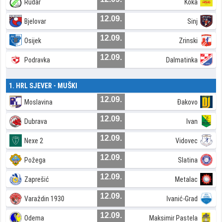
Rudar
Koka
12.09.
Bjelovar
Sinj
12.09.
Osijek
Zrinski
12.09.
Podravka
Dalmatinka
1. HRL SJEVER - MUŠKI
12.09.
Moslavina
Đakovo
12.09.
Dubrava
Ivan
12.09.
Nexe 2
Vidovec
12.09.
Požega
Slatina
12.09.
Zaprešić
Metalac
12.09.
Varaždin 1930
Ivanić-Grad
12.09.
Odema
Maksimir Pastela