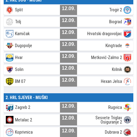
12.09.
Split
Trogir 2
12.09.
Trilj
Biograd
12.09.
Kamičak
Hrvatski dragovoljac
12.09.
Dugopolje
Kingtrade
12.09.
Hvar
Metković-Zalmo 2
12.09.
Solin
Krilnik
12.09.
BM 07
Hexan Jelsa
2. HRL SJEVER - MUŠKI
12.09.
Zagreb 2
Rugvica
12.09.
Sesvete Triglav
Metalac 2
Osiguranje 2
12.09.
Koprivnica
Dubrava 2