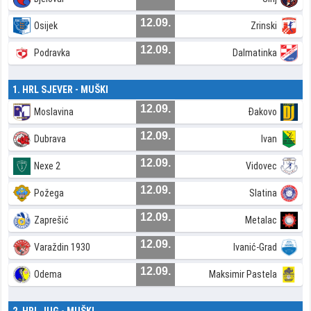
12.09.
Osijek
Zrinski
12.09.
Podravka
Dalmatinka
1. HRL SJEVER - MUŠKI
12.09.
Moslavina
Đakovo
12.09.
Dubrava
Ivan
12.09.
Nexe 2
Vidovec
12.09.
Požega
Slatina
12.09.
Zaprešić
Metalac
12.09.
Varaždin 1930
Ivanić-Grad
12.09.
Odema
Maksimir Pastela
2. HRL JUG - MUŠKI