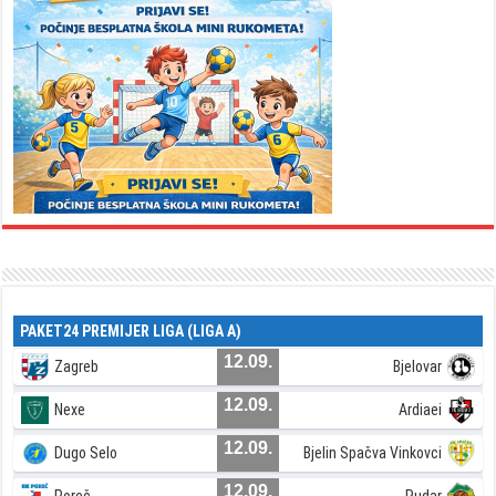
PAKET24 PREMIJER LIGA (LIGA A)
12.09.
Zagreb
Bjelovar
12.09.
Nexe
Ardiaei
12.09.
Dugo Selo
Bjelin Spačva Vinkovci
12.09.