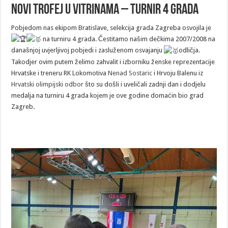
Novi trofej u vitrinama – turnir 4 grada
Pobjedom nas ekipom Bratislave, selekcija grada Zagreba osvojila je
na turniru 4 grada. Čestitamo našim dečkima 2007/2008 na
današnjoj uvjerljivoj pobjedi i zasluženom osvajanju
odličja.
Takodjer ovim putem želimo zahvalit i izborniku ženske reprezentacije
Hrvatske i treneru RK Lokomotiva
Nenad Sostaric
i Hrvoju Balenu iz
Hrvatski olimpijski odbor
što su došli i uveličali zadnji dan i dodjelu
medalja na turniru 4 grada kojem je ove godine domaćin bio grad
Zagreb.