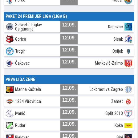
Poreč
Rudar
PAKET24 PREMIJER LIGA (LIGA B)
Sesvete Triglav
12.09.
Karlovac
Osiguranje
12.09.
Gorica
Sisak
12.09.
Trogir
Osijek
12.09.
Čakovec
Metković-Zalmo
PRVA LIGA ŽENE
12.09.
Marina Kaštela
Lokomotiva Zagreb
12.09.
1234 Virovitica
Zamet
12.09.
Ivanić
Split 2010
12.09.
Rudar
Koka
12.09.
Bjelovar
Sinj