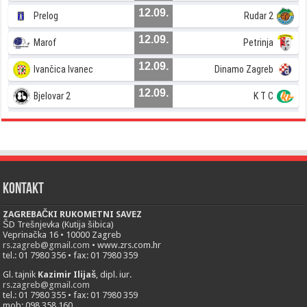
12.09.
Prelog
Rudar 2
12.09.
Marof
Petrinja
12.09.
Ivančica Ivanec
Dinamo Zagreb
12.09.
Bjelovar 2
K T C
Kontakt
ZAGREBAČKI RUKOMETNI SAVEZ
ŠD Trešnjevka (Kutija šibica)
Veprinačka 16 • 10000 Zagreb
rs.zagreb@gmail.com
• www.zrs.com.hr
tel.: 01 7980 356 • fax: 01 7980 359
Gl. tajnik
Kazimir Ilijaš
, dipl. iur.
rs.zagreb@gmail.com
tel.: 01 7980 355 • fax: 01 7980 359
mob: 098 358 160