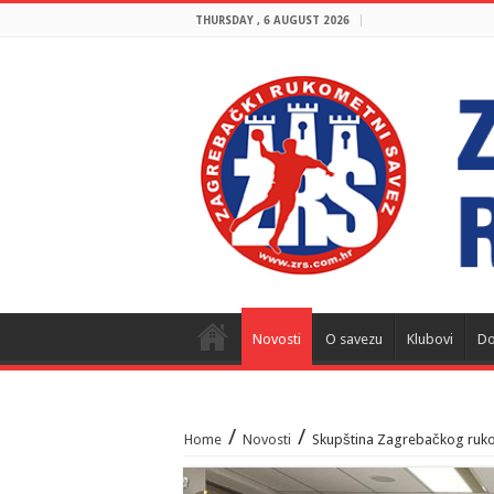
THURSDAY , 6 AUGUST 2026
Novosti
O savezu
Klubovi
Do
/
/
Home
Novosti
Skupština Zagrebačkog ruk