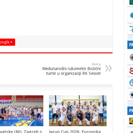
oogle +
P
Iduća
Međunarodni rukometni Božični
turnir u organizaciji RK Sesvet
P
vatske (M): Zagreb s
Jarun Cup 2026: Europska