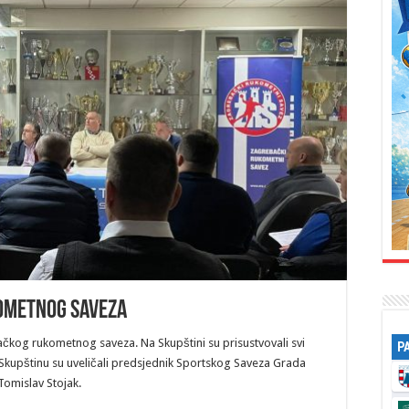
ometnog saveza
kog rukometnog saveza. Na Skupštini su prisustvovali svi
P
Skupštinu su uveličali predsjednik Sportskog Saveza Grada
.Tomislav Stojak.