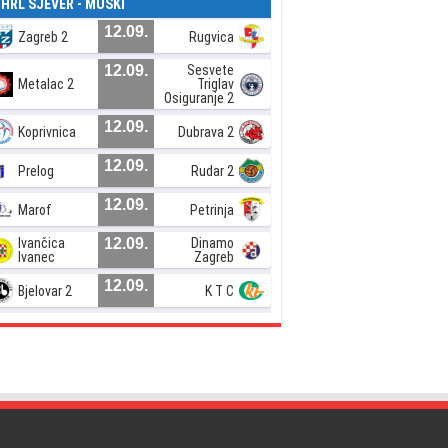
. HRL SJEVER - MUŠKI
12.09.
Zagreb 2
Rugvica
12.09.
Sesvete
Metalac 2
Triglav
Osiguranje 2
12.09.
Koprivnica
Dubrava 2
12.09.
Prelog
Rudar 2
12.09.
Marof
Petrinja
Ivančica
12.09.
Dinamo
Ivanec
Zagreb
12.09.
Bjelovar 2
K T C