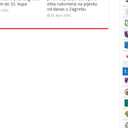
m do 32. kupa
elita rukometa na pijesku
od danas u Zagrebu
y 2026.
30. April 2026.
1