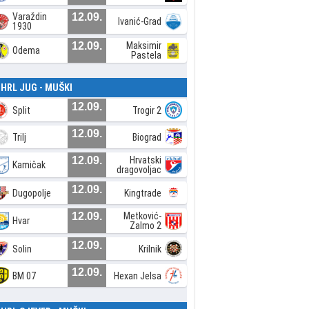
Varaždin
12.09.
Ivanić-Grad
1930
12.09.
Maksimir
Odema
Pastela
. HRL JUG - MUŠKI
12.09.
Split
Trogir 2
12.09.
Trilj
Biograd
12.09.
Hrvatski
Kamičak
dragovoljac
12.09.
Dugopolje
Kingtrade
12.09.
Metković-
Hvar
Zalmo 2
12.09.
Solin
Krilnik
12.09.
BM 07
Hexan Jelsa