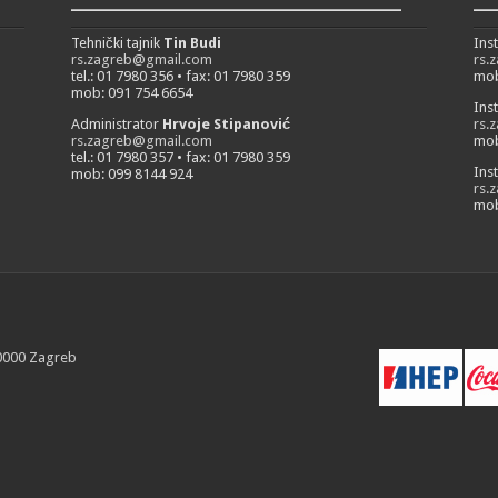
___________________________
__
Tehnički tajnik
Tin Budi
Ins
rs.zagreb@gmail.com
rs.
tel.: 01 7980 356 • fax: 01 7980 359
mob
mob: 091 754 6654
Ins
Administrator
Hrvoje Stipanović
rs.
rs.zagreb@gmail.com
mob
tel.: 01 7980 357 • fax: 01 7980 359
Ins
mob: 099 8144 924
rs.
mob
10000 Zagreb