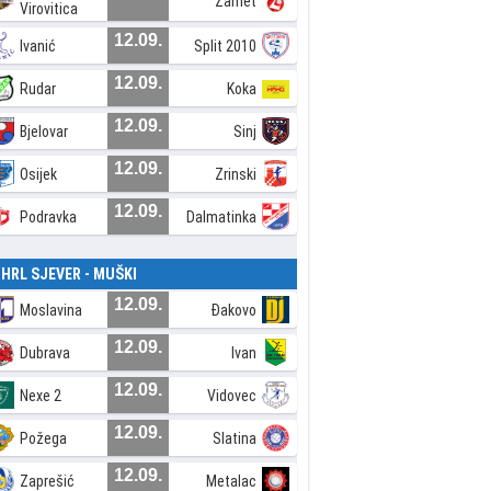
Zamet
Virovitica
12.09.
Ivanić
Split 2010
12.09.
Rudar
Koka
12.09.
Bjelovar
Sinj
12.09.
Osijek
Zrinski
12.09.
Podravka
Dalmatinka
. HRL SJEVER - MUŠKI
12.09.
Moslavina
Đakovo
12.09.
Dubrava
Ivan
12.09.
Nexe 2
Vidovec
12.09.
Požega
Slatina
12.09.
Zaprešić
Metalac