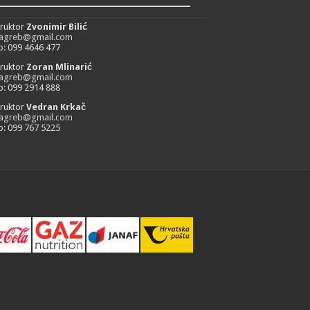
_________________________
truktor
Zvonimir Bilić
zagreb@gmail.com
: 099 4646 477
truktor
Zoran Mlinarić
zagreb@gmail.com
: 099 2914 888
truktor
Vedran Krkač
zagreb@gmail.com
: 099 767 5225