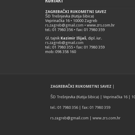
Kontakt
ZAGREBAČKI RUKOMETNI SAVEZ
ŠD Trešnjevka (Kutija šibica)
Veprinačka 16 • 10000 Zagreb
rs.zagreb@gmail.com
• www.zrs.com.hr
tel.: 01 7980 356 • fax: 01 7980 359
Gl. tajnik
Kazimir Ilijaš
, dipl. iur.
rs.zagreb@gmail.com
tel.: 01 7980 355 • fax: 01 7980 359
mob: 098 358 160
ZAGREBAČKI RUKOMETNI SAVEZ
|
ŠD Trešnjevka (Kutija šibica) | Veprinačka 16 | 
tel.: 01 7980 356 | fax: 01 7980 359
rs.zagreb@gmail.com
| www.zrs.com.hr