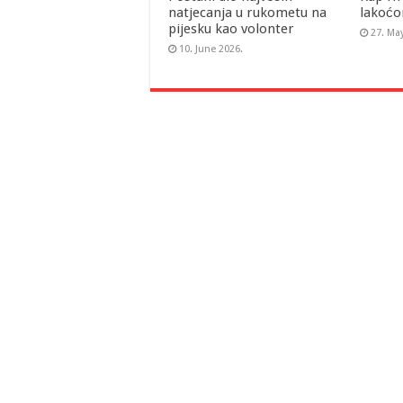
natjecanja u rukometu na
lakoćo
pijesku kao volonter
27. Ma
10. June 2026.