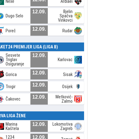
Nexe
Ardiaei
12.09.
Bjelin
Dugo Selo
Spačva
Vinkovci
12.09.
Poreč
Rudar
AKET24 PREMIJER LIGA (LIGA B)
Sesvete
12.09.
Triglav
Karlovac
Osiguranje
12.09.
Gorica
Sisak
12.09.
Trogir
Osijek
12.09.
Metković-
Čakovec
Zalmo
RVA LIGA ŽENE
Marina
12.09.
Lokomotiva
Kaštela
Zagreb
1234
12.09.