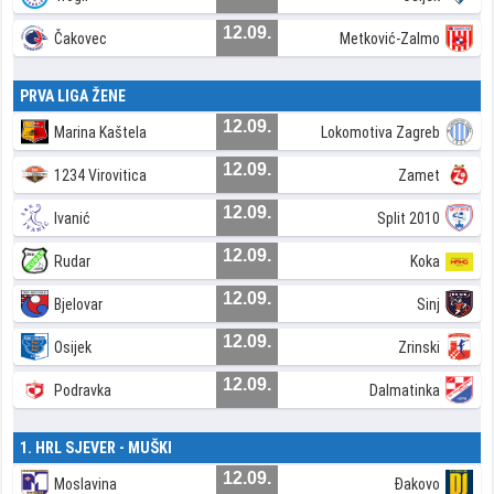
12.09.
Čakovec
Metković-Zalmo
PRVA LIGA ŽENE
12.09.
Marina Kaštela
Lokomotiva Zagreb
12.09.
1234 Virovitica
Zamet
12.09.
Ivanić
Split 2010
12.09.
Rudar
Koka
12.09.
Bjelovar
Sinj
12.09.
Osijek
Zrinski
12.09.
Podravka
Dalmatinka
1. HRL SJEVER - MUŠKI
12.09.
Moslavina
Đakovo