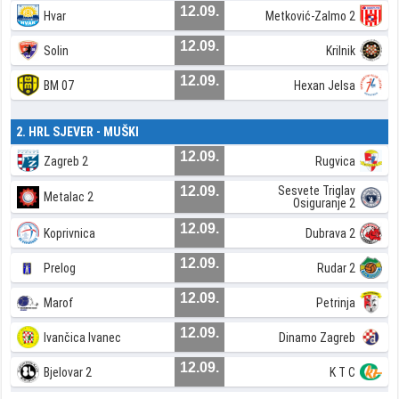
12.09.
Hvar
Metković-Zalmo 2
12.09.
Solin
Krilnik
12.09.
BM 07
Hexan Jelsa
2. HRL SJEVER - MUŠKI
12.09.
Zagreb 2
Rugvica
12.09.
Sesvete Triglav
Metalac 2
Osiguranje 2
12.09.
Koprivnica
Dubrava 2
12.09.
Prelog
Rudar 2
12.09.
Marof
Petrinja
12.09.
Ivančica Ivanec
Dinamo Zagreb
12.09.
Bjelovar 2
K T C