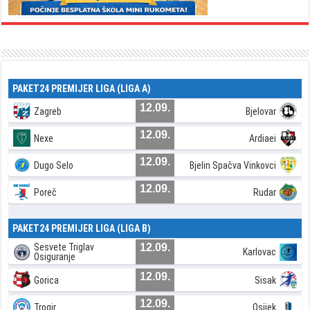
PAKET24 PREMIJER LIGA (LIGA A)
12.09.
Zagreb
Bjelovar
12.09.
Nexe
Ardiaei
12.09.
Dugo Selo
Bjelin Spačva Vinkovci
12.09.
Poreč
Rudar
PAKET24 PREMIJER LIGA (LIGA B)
Sesvete Triglav
12.09.
Karlovac
Osiguranje
12.09.
Gorica
Sisak
12.09.
Trogir
Osijek