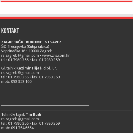
Kontakt
ZAGREBAČKI RUKOMETNI SAVEZ
ŠD Trešnjevka (Kutija šibica)
Veprinačka 16 • 10000 Zagreb
rs.zagreb@gmail.com
• www.zrs.com.hr
tel.: 01 7980 356 • fax: 01 7980 359
Gl. tajnik
Kazimir Ilijaš
, dipl. iur.
rs.zagreb@gmail.com
tel.: 01 7980 355 • fax: 01 7980 359
mob: 098 358 160
___________________________
Tehnički tajnik
Tin Budi
rs.zagreb@gmail.com
tel.: 01 7980 356 • fax: 01 7980 359
mob: 091 754 6654