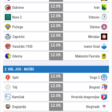
12.09.
Dubrava
Ivan
12.09.
Nexe 2
Vidovec
12.09.
Požega
Slatina
12.09.
Zaprešić
Metalac
12.09.
Varaždin 1930
Ivanić-Grad
12.09.
Odema
Maksimir Pastela
2. HRL JUG - MUŠKI
12.09.
Split
Trogir 2
12.09.
Trilj
Biograd
12.09.
Kamičak
Hrvatski dragovoljac
12.09.
Dugopolje
Kingtrade