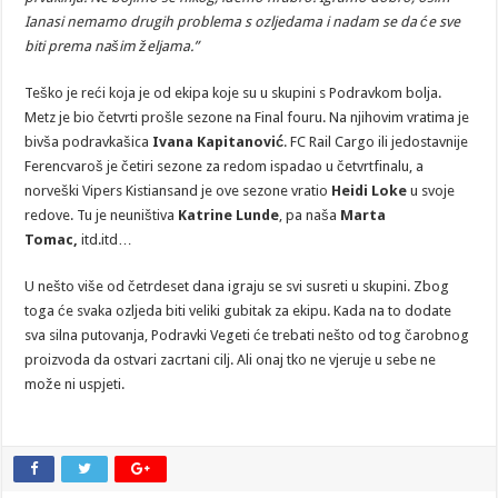
Ianasi nemamo drugih problema s ozljedama i nadam se da će sve
biti prema našim željama.”
Teško je reći koja je od ekipa koje su u skupini s Podravkom bolja.
Metz je bio četvrti prošle sezone na Final fouru. Na njihovim vratima je
bivša podravkašica
Ivana Kapitanović
. FC Rail Cargo ili jedostavnije
Ferencvaroš je četiri sezone za redom ispadao u četvrtfinalu, a
norveški Vipers Kistiansand je ove sezone vratio
Heidi Loke
u svoje
redove. Tu je neuništiva
Katrine Lunde
, pa naša
Marta
Tomac,
itd.itd…
U nešto više od četrdeset dana igraju se svi susreti u skupini. Zbog
toga će svaka ozljeda biti veliki gubitak za ekipu. Kada na to dodate
sva silna putovanja, Podravki Vegeti će trebati nešto od tog čarobnog
proizvoda da ostvari zacrtani cilj. Ali onaj tko ne vjeruje u sebe ne
može ni uspjeti.