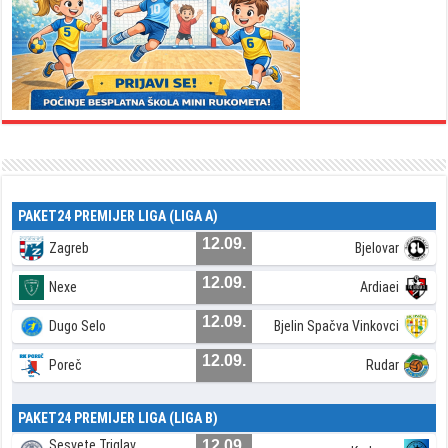
PAKET24 PREMIJER LIGA (LIGA A)
12.09.
Zagreb
Bjelovar
12.09.
Nexe
Ardiaei
12.09.
Dugo Selo
Bjelin Spačva Vinkovci
12.09.
Poreč
Rudar
PAKET24 PREMIJER LIGA (LIGA B)
Sesvete Triglav
12.09.