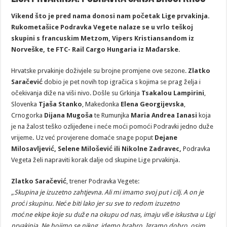
Vikend što je pred nama donosi nam početak Lige prvakinja.
Rukometašice Podravka Vegete nalaze se u vrlo teškoj
skupini s francuskim Metzom, Vipers Kristiansandom iz
Norveške, te FTC- Rail Cargo Hungaria iz Mađarske.
Hrvatske prvakinje doživjele su brojne promjene ove sezone.
Zlatko
Saračević
dobio je pet novih top igračica s kojima se prag želja i
očekivanja diže na viši nivo. Došle su Grkinja
Tsakalou Lampirini
,
Slovenka
Tjaša Stanko
, Makedonka
Elena Georgijevska
,
Crnogorka
Dijana Mugoša
te Rumunjka
Maria Andrea Ianasi
koja
je na žalost teško ozlijeđene i neće moći pomoći Podravki jedno duže
vrijeme
.
Uz već provjerene domaće snage poput
Dejane
Milosavljević, Selene Milošević ili Nikolne Zadravec,
Podravka
Vegeta želi napraviti korak dalje od skupine Lige prvakinja.
Zlatko Saračević
, trener Podravka Vegete:
„Skupina je izuzetno zahtjevna. Ali mi imamo svoj put i cilj. A on je
proći skupinu. Neće biti lako jer su sve to redom izuzetno
moćne ekipe koje su duže na okupu od nas, imaju više iskustva u Ligi
prvakinja. Ne bojimo se nikog, idemo hrabro. Igramo dobro, osim