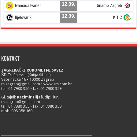
12.09.
Ivančica Ivanec
Dinamo Zagreb
12.09.
Bjelovar 2
K T C
Kontakt
ZAGREBAČKI RUKOMETNI SAVEZ
ŠD Trešnjevka (Kutija šibica)
Veprinačka 16 • 10000 Zagreb
rs.zagreb@gmail.com
• www.zrs.com.hr
tel.: 01 7980 356 • fax: 01 7980 359
Gl. tajnik
Kazimir Ilijaš
, dipl. iur.
rs.zagreb@gmail.com
tel.: 01 7980 355 • fax: 01 7980 359
mob: 098 358 160
___________________________