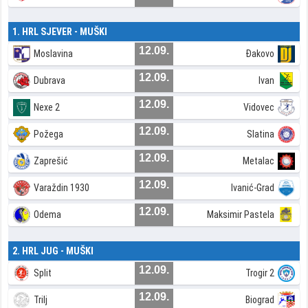
1. HRL SJEVER - MUŠKI
12.09.
Moslavina
Đakovo
12.09.
Dubrava
Ivan
12.09.
Nexe 2
Vidovec
12.09.
Požega
Slatina
12.09.
Zaprešić
Metalac
12.09.
Varaždin 1930
Ivanić-Grad
12.09.
Odema
Maksimir Pastela
2. HRL JUG - MUŠKI
12.09.
Split
Trogir 2
12.09.
Trilj
Biograd