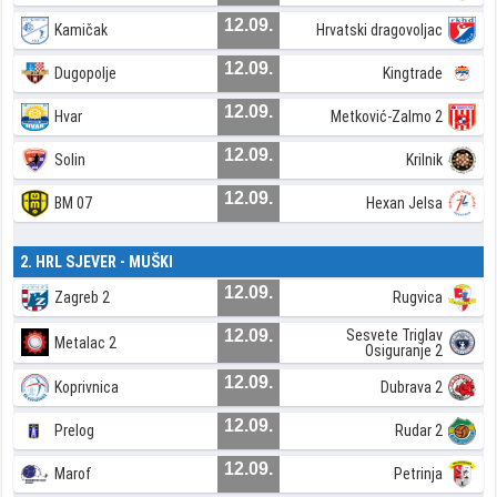
12.09.
Kamičak
Hrvatski dragovoljac
12.09.
Dugopolje
Kingtrade
12.09.
Hvar
Metković-Zalmo 2
12.09.
Solin
Krilnik
12.09.
BM 07
Hexan Jelsa
2. HRL SJEVER - MUŠKI
12.09.
Zagreb 2
Rugvica
12.09.
Sesvete Triglav
Metalac 2
Osiguranje 2
12.09.
Koprivnica
Dubrava 2
12.09.
Prelog
Rudar 2
12.09.
Marof
Petrinja