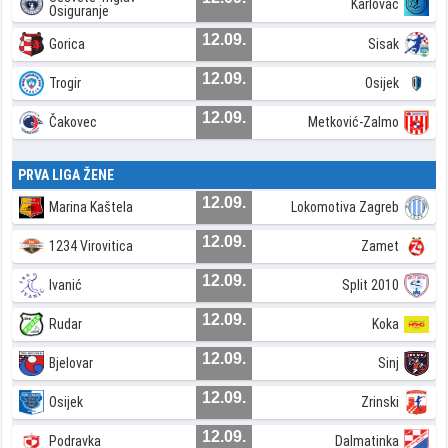
Karlovac
Osiguranje
12.09.
Gorica
Sisak
12.09.
Trogir
Osijek
12.09.
Čakovec
Metković-Zalmo
PRVA LIGA ŽENE
12.09.
Marina Kaštela
Lokomotiva Zagreb
12.09.
1234 Virovitica
Zamet
12.09.
Ivanić
Split 2010
12.09.
Rudar
Koka
12.09.
Bjelovar
Sinj
12.09.
Osijek
Zrinski
12.09.
Podravka
Dalmatinka