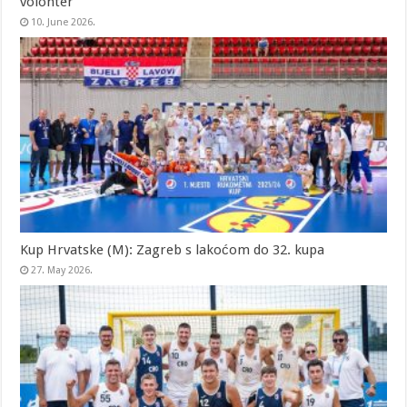
volonter
10. June 2026.
Kup Hrvatske (M): Zagreb s lakoćom do 32. kupa
27. May 2026.