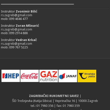
___________________________
Instruktor
Zvonimir Bilić
rs.zagreb@gmail.com
mob: 099 4646 477
Instruktor
Zoran Mlinarić
rs.zagreb@gmail.com
mob: 099 2914 888
Instruktor
Vedran Krkač
rs.zagreb@gmail.com
mob: 099 767 5225
ZAGREBAČKI RUKOMETNI SAVEZ
|
ŠD Trešnjevka (Kutija šibica) | Veprinačka 16 | 10000 Zagreb
tel.: 01 7980 356 | fax: 01 7980 359