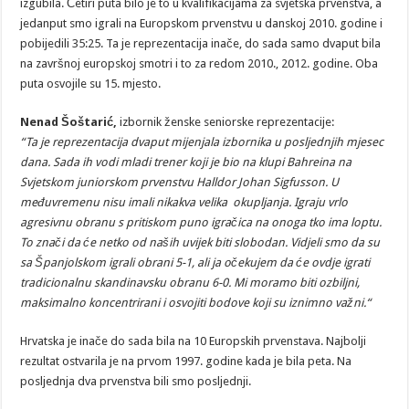
izgubila. Četiri puta bilo je to u kvalifikacijama za svjetska prvenstva, a
jedanput smo igrali na Europskom prvenstvu u danskoj 2010. godine i
pobijedili 35:25. Ta je reprezentacija inače, do sada samo dvaput bila
na završnoj europskoj smotri i to za redom 2010., 2012. godine. Oba
puta osvojile su 15. mjesto.
Nenad Šoštarić,
izbornik ženske seniorske reprezentacije:
“Ta je reprezentacija dvaput mijenjala izbornika u posljednjih mjesec
dana. Sada ih vodi mladi trener koji je bio na klupi Bahreina na
Svjetskom juniorskom prvenstvu Halldor Johan Sigfusson. U
međuvremenu nisu imali nikakva velika okupljanja. Igraju vrlo
agresivnu obranu s pritiskom puno igračica na onoga tko ima loptu.
To znači da će netko od naših uvijek biti slobodan. Vidjeli smo da su
sa Španjolskom igrali obrani 5-1, ali ja očekujem da će ovdje igrati
tradicionalnu skandinavsku obranu 6-0. Mi moramo biti ozbiljni,
maksimalno koncentrirani i osvojiti bodove koji su iznimno važni.“
Hrvatska je inače do sada bila na 10 Europskih prvenstava. Najbolji
rezultat ostvarila je na prvom 1997. godine kada je bila peta. Na
posljednja dva prvenstva bili smo posljednji.