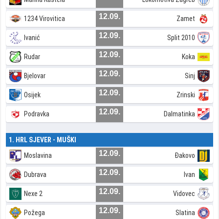
12.09.
1234 Virovitica
Zamet
12.09.
Ivanić
Split 2010
12.09.
Rudar
Koka
12.09.
Bjelovar
Sinj
12.09.
Osijek
Zrinski
12.09.
Podravka
Dalmatinka
1. HRL SJEVER - MUŠKI
12.09.
Moslavina
Đakovo
12.09.
Dubrava
Ivan
12.09.
Nexe 2
Vidovec
12.09.
Požega
Slatina