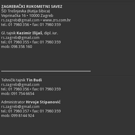
ZAGREBAČKI RUKOMETNI SAVEZ
ŠD Trešnjevka (Kutija šibica)
Veprinačka 16 • 10000 Zagreb
rs.zagreb@gmail.com
• www.zrs.com.hr
tel.: 01 7980 356 • fax: 01 7980 359
Gl. tajnik
Kazimir Ilijaš
, dipl. iur.
rs.zagreb@gmail.com
tel.: 01 7980 355 • fax: 01 7980 359
mob: 098 358 160
___________________________
Tehnički tajnik
Tin Budi
rs.zagreb@gmail.com
tel.: 01 7980 356 • fax: 01 7980 359
mob: 091 754 6654
Administrator
Hrvoje Stipanović
rs.zagreb@gmail.com
tel.: 01 7980 357 • fax: 01 7980 359
mob: 099 8144 924