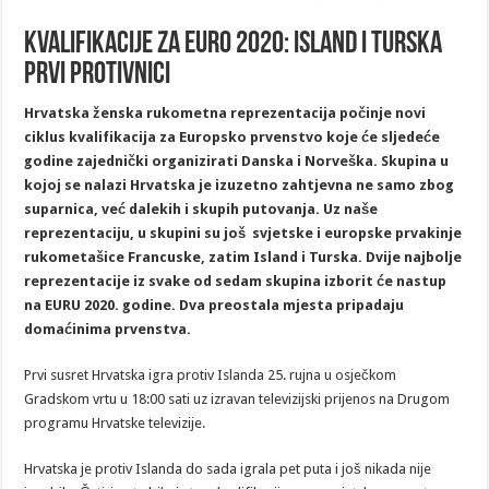
Kvalifikacije za EURO 2020: Island i Turska
prvi protivnici
Hrvatska ženska rukometna reprezentacija počinje novi
ciklus kvalifikacija za Europsko prvenstvo koje će sljedeće
godine zajednički organizirati Danska i Norveška. Skupina u
kojoj se nalazi Hrvatska je izuzetno zahtjevna ne samo zbog
suparnica, već dalekih i skupih putovanja. Uz naše
reprezentaciju
, u skupini su još svjetske i europske prvakinje
rukometašice Francuske, zatim Island i Turska. Dvije najbolje
reprezentacije iz svake od sedam skupina izborit će nastup
na EURU 2020. godine. Dva preostala mjesta pripadaju
domaćinima prvenstva.
Prvi susret Hrvatska igra protiv Islanda 25. rujna u osječkom
Gradskom vrtu u 18:00 sati uz izravan televizijski prijenos na Drugom
programu Hrvatske televizije.
Hrvatska je protiv Islanda do sada igrala pet puta i još nikada nije