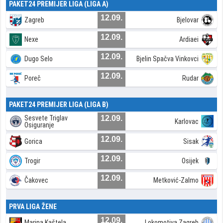
PAKET24 PREMIJER LIGA (LIGA A)
12.09.
Zagreb
Bjelovar
12.09.
Nexe
Ardiaei
12.09.
Dugo Selo
Bjelin Spačva Vinkovci
12.09.
Poreč
Rudar
PAKET24 PREMIJER LIGA (LIGA B)
Sesvete Triglav
12.09.
Karlovac
Osiguranje
12.09.
Gorica
Sisak
12.09.
Trogir
Osijek
12.09.
Čakovec
Metković-Zalmo
PRVA LIGA ŽENE
12.09.
Marina Kaštela
Lokomotiva Zagreb