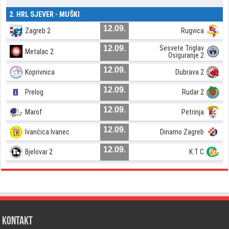
2. HRL SJEVER - MUŠKI
12.09.
Zagreb 2
Rugvica
12.09.
Sesvete Triglav
Metalac 2
Osiguranje 2
12.09.
Koprivnica
Dubrava 2
12.09.
Prelog
Rudar 2
12.09.
Marof
Petrinja
12.09.
Ivančica Ivanec
Dinamo Zagreb
12.09.
Bjelovar 2
K T C
Kontakt