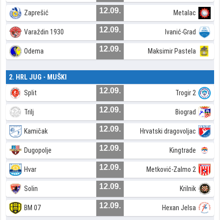
12.09.
Zaprešić
Metalac
12.09.
Varaždin 1930
Ivanić-Grad
12.09.
Odema
Maksimir Pastela
2. HRL JUG - MUŠKI
12.09.
Split
Trogir 2
12.09.
Trilj
Biograd
12.09.
Kamičak
Hrvatski dragovoljac
12.09.
Dugopolje
Kingtrade
12.09.
Hvar
Metković-Zalmo 2
12.09.
Solin
Krilnik
12.09.
BM 07
Hexan Jelsa