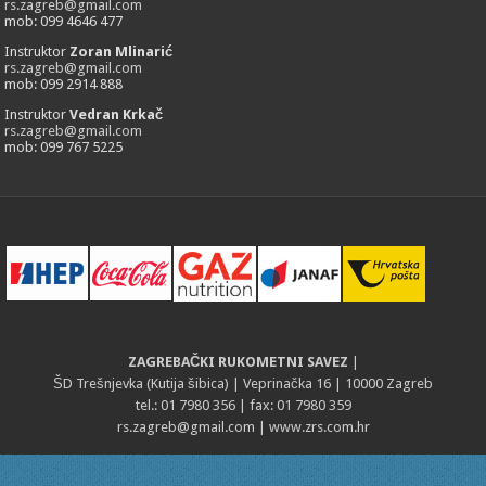
rs.zagreb@gmail.com
mob: 099 4646 477
Instruktor
Zoran Mlinarić
rs.zagreb@gmail.com
mob: 099 2914 888
Instruktor
Vedran Krkač
rs.zagreb@gmail.com
mob: 099 767 5225
ZAGREBAČKI RUKOMETNI SAVEZ
|
ŠD Trešnjevka (Kutija šibica) | Veprinačka 16 | 10000 Zagreb
tel.: 01 7980 356 | fax: 01 7980 359
rs.zagreb@gmail.com
| www.zrs.com.hr