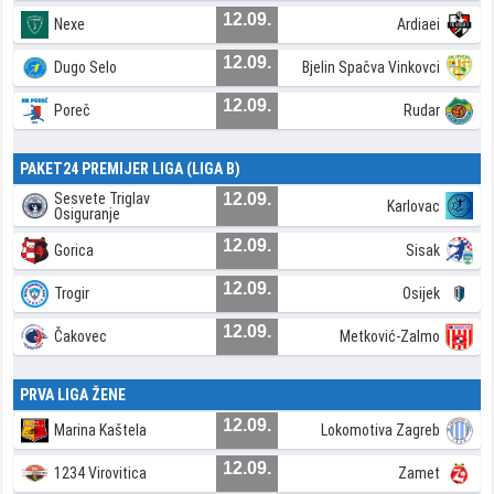
12.09.
Nexe
Ardiaei
12.09.
Dugo Selo
Bjelin Spačva Vinkovci
12.09.
Poreč
Rudar
PAKET24 PREMIJER LIGA (LIGA B)
Sesvete Triglav
12.09.
Karlovac
Osiguranje
12.09.
Gorica
Sisak
12.09.
Trogir
Osijek
12.09.
Čakovec
Metković-Zalmo
PRVA LIGA ŽENE
12.09.
Marina Kaštela
Lokomotiva Zagreb
12.09.
1234 Virovitica
Zamet