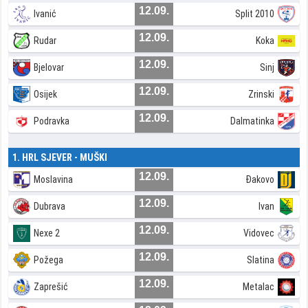
12.09.
Ivanić
Split 2010
12.09.
Rudar
Koka
12.09.
Bjelovar
Sinj
12.09.
Osijek
Zrinski
12.09.
Podravka
Dalmatinka
1. HRL SJEVER - MUŠKI
12.09.
Moslavina
Đakovo
12.09.
Dubrava
Ivan
12.09.
Nexe 2
Vidovec
12.09.
Požega
Slatina
12.09.
Zaprešić
Metalac