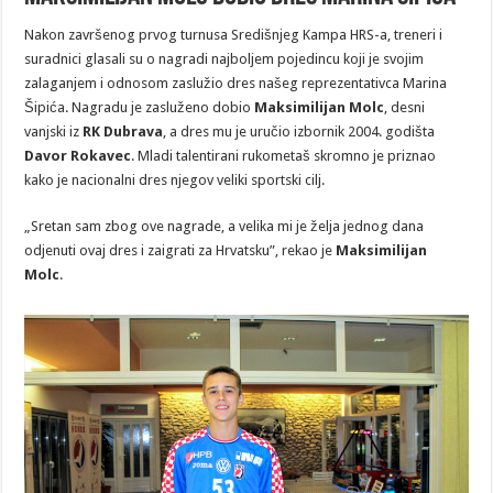
Nakon završenog prvog turnusa Središnjeg Kampa HRS-a, treneri i
suradnici glasali su o nagradi najboljem pojedincu koji je svojim
zalaganjem i odnosom zaslužio dres našeg reprezentativca Marina
Šipića. Nagradu je zasluženo dobio
Maksimilijan Molc
, desni
vanjski iz
RK Dubrava
, a dres mu je uručio izbornik 2004. godišta
Davor Rokavec
. Mladi talentirani rukometaš skromno je priznao
kako je nacionalni dres njegov veliki sportski cilj.
„Sretan sam zbog ove nagrade, a velika mi je želja jednog dana
odjenuti ovaj dres i zaigrati za Hrvatsku”, rekao je
Maksimilijan
Molc
.