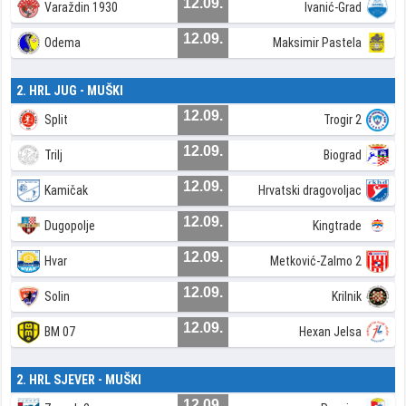
12.09.
Varaždin 1930
Ivanić-Grad
12.09.
Odema
Maksimir Pastela
2. HRL JUG - MUŠKI
12.09.
Split
Trogir 2
12.09.
Trilj
Biograd
12.09.
Kamičak
Hrvatski dragovoljac
12.09.
Dugopolje
Kingtrade
12.09.
Hvar
Metković-Zalmo 2
12.09.
Solin
Krilnik
12.09.
BM 07
Hexan Jelsa
2. HRL SJEVER - MUŠKI
12.09.