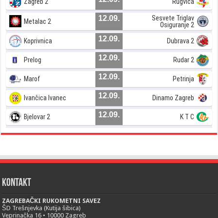
Zagreb 2
Rugvica
12.09.
Sesvete Triglav
Metalac 2
Osiguranje 2
12.09.
Koprivnica
Dubrava 2
12.09.
Prelog
Rudar 2
12.09.
Marof
Petrinja
12.09.
Ivančica Ivanec
Dinamo Zagreb
12.09.
Bjelovar 2
K T C
Kontakt
ZAGREBAČKI RUKOMETNI SAVEZ
ŠD Trešnjevka (Kutija šibica)
Veprinačka 16 • 10000 Zagreb