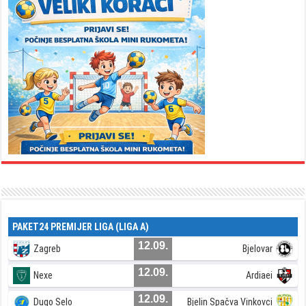
PAKET24 PREMIJER LIGA (LIGA A)
12.09.
Zagreb
Bjelovar
12.09.
Nexe
Ardiaei
12.09.
Dugo Selo
Bjelin Spačva Vinkovci