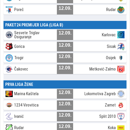
12.09.
Poreč
Rudar
PAKET24 PREMIJER LIGA (LIGA B)
Sesvete Triglav
12.09.
Karlovac
Osiguranje
12.09.
Gorica
Sisak
12.09.
Trogir
Osijek
12.09.
Čakovec
Metković-Zalmo
PRVA LIGA ŽENE
12.09.
Marina Kaštela
Lokomotiva Zagreb
12.09.
1234 Virovitica
Zamet
12.09.
Ivanić
Split 2010
12.09.
Rudar
Koka