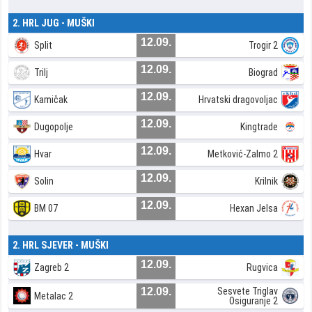
2. HRL JUG - MUŠKI
12.09.
Split
Trogir 2
12.09.
Trilj
Biograd
12.09.
Kamičak
Hrvatski dragovoljac
12.09.
Dugopolje
Kingtrade
12.09.
Hvar
Metković-Zalmo 2
12.09.
Solin
Krilnik
12.09.
BM 07
Hexan Jelsa
2. HRL SJEVER - MUŠKI
12.09.
Zagreb 2
Rugvica
12.09.
Sesvete Triglav
Metalac 2
Osiguranje 2