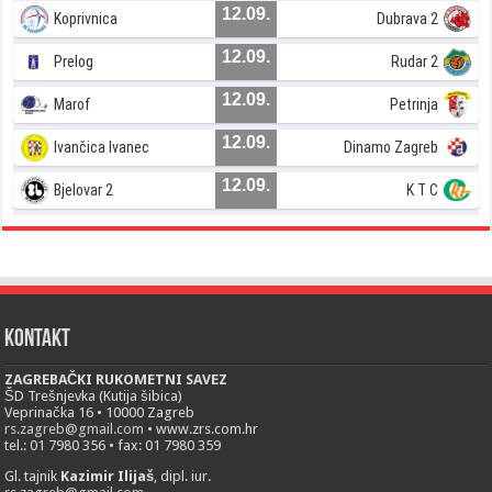
12.09.
Koprivnica
Dubrava 2
12.09.
Prelog
Rudar 2
12.09.
Marof
Petrinja
12.09.
Ivančica Ivanec
Dinamo Zagreb
12.09.
Bjelovar 2
K T C
Kontakt
ZAGREBAČKI RUKOMETNI SAVEZ
ŠD Trešnjevka (Kutija šibica)
Veprinačka 16 • 10000 Zagreb
rs.zagreb@gmail.com
• www.zrs.com.hr
tel.: 01 7980 356 • fax: 01 7980 359
Gl. tajnik
Kazimir Ilijaš
, dipl. iur.