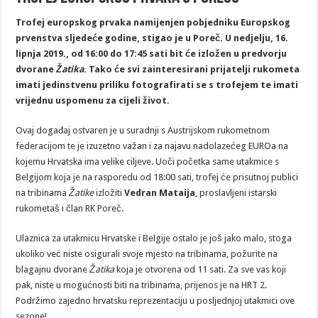
Trofej europskog prvaka namijenjen pobjedniku Europskog
prvenstva sljedeće godine, stigao je u Poreč. U nedjelju, 16.
lipnja 2019., od 16:00 do 17:45 sati bit će izložen u predvorju
dvorane
Žatika
. Tako će svi zainteresirani prijatelji rukometa
imati jedinstvenu priliku fotografirati se s trofejem te imati
vrijednu uspomenu za cijeli život.
Ovaj događaj ostvaren je u suradnji s Austrijskom rukometnom
federacijom te je izuzetno važan i za najavu nadolazećeg EUROa na
kojemu Hrvatska ima velike ciljeve. Uoči početka same utakmice s
Belgijom koja je na rasporedu od 18:00 sati, trofej će prisutnoj publici
na tribinama
Žatike
izložiti
Vedran Mataija
, proslavljeni istarski
rukometaš i član RK Poreč.
Ulaznica za utakmicu Hrvatske i Belgije ostalo je još jako malo, stoga
ukoliko već niste osigurali svoje mjesto na tribinama, požurite na
blagajnu dvorane
Žatika
koja je otvorena od 11 sati. Za sve vas koji
pak, niste u mogućnosti biti na tribinama, prijenos je na HRT 2.
Podržimo zajedno hrvatsku reprezentaciju u posljednjoj utakmici ove
sezone!