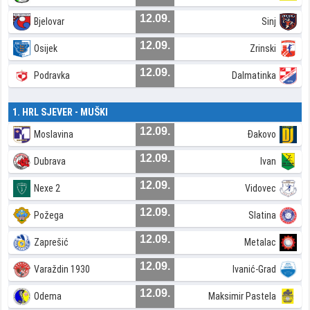
12.09.
Bjelovar
Sinj
12.09.
Osijek
Zrinski
12.09.
Podravka
Dalmatinka
1. HRL SJEVER - MUŠKI
12.09.
Moslavina
Đakovo
12.09.
Dubrava
Ivan
12.09.
Nexe 2
Vidovec
12.09.
Požega
Slatina
12.09.
Zaprešić
Metalac
12.09.
Varaždin 1930
Ivanić-Grad
12.09.
Odema
Maksimir Pastela