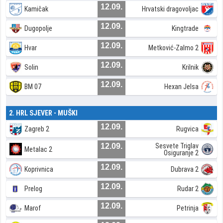
12.09.
Kamičak
Hrvatski dragovoljac
12.09.
Dugopolje
Kingtrade
12.09.
Hvar
Metković-Zalmo 2
12.09.
Solin
Krilnik
12.09.
BM 07
Hexan Jelsa
2. HRL SJEVER - MUŠKI
12.09.
Zagreb 2
Rugvica
12.09.
Sesvete Triglav
Metalac 2
Osiguranje 2
12.09.
Koprivnica
Dubrava 2
12.09.
Prelog
Rudar 2
12.09.
Marof
Petrinja