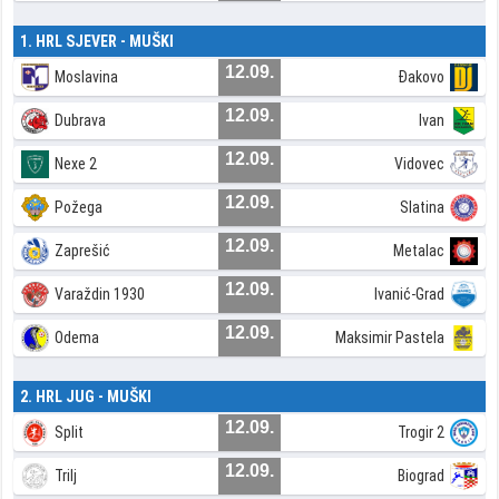
1. HRL SJEVER - MUŠKI
12.09.
Moslavina
Đakovo
12.09.
Dubrava
Ivan
12.09.
Nexe 2
Vidovec
12.09.
Požega
Slatina
12.09.
Zaprešić
Metalac
12.09.
Varaždin 1930
Ivanić-Grad
12.09.
Odema
Maksimir Pastela
2. HRL JUG - MUŠKI
12.09.
Split
Trogir 2
12.09.
Trilj
Biograd