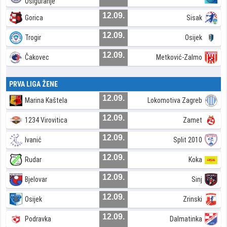
Osiguranje
12.09.
Gorica
Sisak
12.09.
Trogir
Osijek
12.09.
Čakovec
Metković-Zalmo
PRVA LIGA ŽENE
12.09.
Marina Kaštela
Lokomotiva Zagreb
12.09.
1234 Virovitica
Zamet
12.09.
Ivanić
Split 2010
12.09.
Rudar
Koka
12.09.
Bjelovar
Sinj
12.09.
Osijek
Zrinski
12.09.
Podravka
Dalmatinka