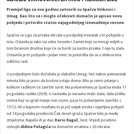
Premijel ligu za ovu godinu zatvorili su Spačva Vinkovci i
Umag. Kao što se i moglo očekivati domaćin je upisao novu
pobjedu i potvrdio status najugodniijeg iznenađenja sezone.
Spačva se Ligu za prvaka ukrcala u posljednji trenutak s tri pobjede u
nizu. Ostavila je tako iza sebe Sesvete i Zamet koje su mnogi vidjeli u
tom biranom društvu koje će se boriti za naslov prvaka. I nije tu stala.
Ostavrila je tri pobjede i jedan remi, te potvrdila da se u Vinkovcima
odlično radi.
U posljednjem kolu dočekala je slabašni Umag. Već nakon petnaestak
minuta bilo je jasno da bodovi ostaju doma. Bilo je samo pitanje s
kolikom razlikom će završiti suret. Na poluvremenu je Spačva imala 11
pogodaka razlike (20:9). U nastavku je naravno malo stala, dala priliku
onima koji su igrali manje ove szone, pa je to poluvrijeme završilo s
15:12. Ali u kupnom rezultatu to je još uvijek visoka i uvjerljiva pobjed
od 14 pogodaka prednosti.Čak deset igrača Spačve bilo je među
strijelcima. Najviše ih je dao
Dario Raguž,
šest. Vrijedi posebno
izdvojiti
Aldina Pašagića
na domaćim vrratima s 20 obrana.