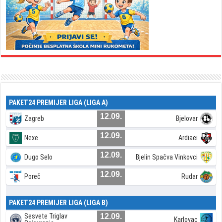
PAKET24 PREMIJER LIGA (LIGA A)
12.09.
Zagreb
Bjelovar
12.09.
Nexe
Ardiaei
12.09.
Dugo Selo
Bjelin Spačva Vinkovci
12.09.
Poreč
Rudar
PAKET24 PREMIJER LIGA (LIGA B)
Sesvete Triglav
12.09.
Karlovac