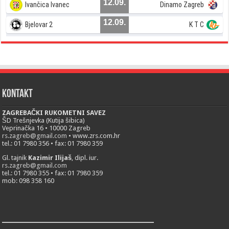
12.09.
Ivančica Ivanec
Dinamo Zagreb
12.09.
Bjelovar 2
K T C
Kontakt
ZAGREBAČKI RUKOMETNI SAVEZ
ŠD Trešnjevka (Kutija šibica)
Veprinačka 16 • 10000 Zagreb
rs.zagreb@gmail.com
• www.zrs.com.hr
tel.: 01 7980 356 • fax: 01 7980 359
Gl. tajnik
Kazimir Ilijaš
, dipl. iur.
rs.zagreb@gmail.com
tel.: 01 7980 355 • fax: 01 7980 359
mob: 098 358 160
___________________________