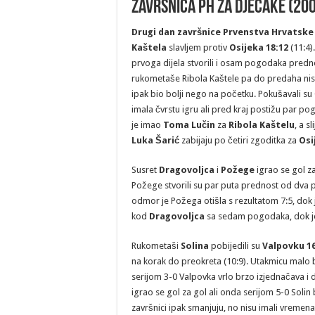
Završnica PH za dječake (200
Drugi dan završnice Prvenstva Hrvatske 
Kaštela
slavljem protiv
Osijeka 18:12
(11:4).
prvoga dijela stvorili i osam pogodaka prednos
rukometaše Ribola Kaštele pa do predaha nisu u
ipak bio bolji nego na početku. Pokušavali su 
imala čvrstu igru ali pred kraj postižu par po
je imao
Toma Lučin
za
Ribola Kaštelu
, a s
Luka Šarić
zabijaju po četiri zgoditka za
Osi
Susret
Dragovoljca
i
Požege
igrao se gol z
Požege stvorili su par puta prednost od dva
odmor je Požega otišla s rezultatom 7:5, dok
kod
Dragovoljca
sa sedam pogodaka, dok je
Rukometaši
Solina
pobijedili su
Valpovku 16
na korak do preokreta (10:9). Utakmicu malo 
serijom 3-0 Valpovka vrlo brzo izjednačava i 
igrao se gol za gol ali onda serijom 5-0 Solin 
završnici ipak smanjuju, no nisu imali vremen