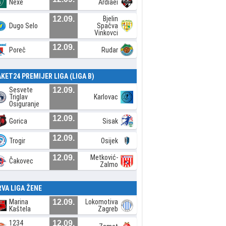
Nexe
Ardiaei
12.09.
Bjelin
Dugo Selo
Spačva
Vinkovci
12.09.
Poreč
Rudar
AKET24 PREMIJER LIGA (LIGA B)
Sesvete
12.09.
Triglav
Karlovac
Osiguranje
12.09.
Gorica
Sisak
12.09.
Trogir
Osijek
12.09.
Metković-
Čakovec
Zalmo
RVA LIGA ŽENE
Marina
12.09.
Lokomotiva
Kaštela
Zagreb
1234
12.09.