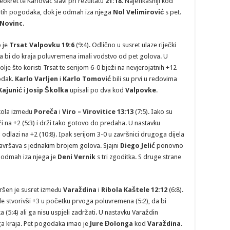
eokret te Karlovac slavi pri rezultatu
21:18
. Najefikasniji kod
utih pogodaka, dok je odmah iza njega
Nol
Velimirović
s pet.
 Novinc
.
 je
Trsat Valpovku 19:6
(9:4). Odlično u susret ulaze riječki
a bi do kraja poluvremena imali vodstvo od pet golova. U
je što koristi Trsat te serijom 6-0 bježi na nevjerojatnih +12
godak.
Karlo Varljen
i
Karlo Tomović
bili su prvi u redovima
Kajunić
i
Josip Školka
upisali po dva kod
Valpovke
.
 kola između
Poreča
i
Viro – Virovitice 13:13
(7:5). Iako su
i na +2 (5:3) i drži tako gotovo do predaha. U nastavku
odlazi na +2 (10:8). Ipak serijom 3-0 u završnici drugoga dijela
avršava s jednakim brojem golova. Sjajni
Diego Jelić
ponovno
a odmah iza njega je
Deni Vernik
s tri zgoditka. S druge strane
ršen je susret između
Varaždina
i
Ribola Kaštele
12:12
(6:8).
e stvorivši +3 u početku prvoga poluvremena (5:2), da bi
(5:4) ali ga nisu uspjeli zadržati. U nastavku Varaždin
oga kraja. Pet pogodaka imao je
Jure Đolonga
kod
Varaždina
.