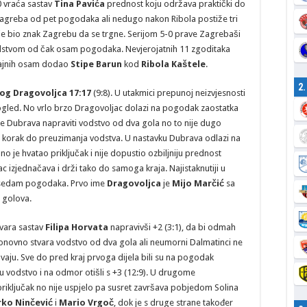
0 vraća sastav
Tina Pavića
prednost koju održava praktički do
 Zagreba od pet pogodaka ali nedugo nakon Ribola postiže tri
to je bio znak Zagrebu da se trgne. Serijom 5-0 prave Zagrebaši
 vodstvom od čak osam pogodaka. Nevjerojatnih 11 zgoditaka
sjajnih osam dodao
Stipe Barun
kod
Ribola Kaštele
.
2
og Dragovoljca 17:17
(9:8). U utakmici prepunoj neizvjesnosti
ogled. No vrlo brzo Dragovoljac dolazi na pogodak zaostatka
je Dubrava napraviti vodstvo od dva gola no to nije dugo
na korak do preuzimanja vodstva. U nastavku Dubrava odlazi na
no je hvatao priključak i nije dopustio ozbiljniju prednost
 izjednačava i drži tako do samoga kraja. Najistaknutiji u
sedam pogodaka. Prvo ime
Dragovoljca
je
Mijo Marčić
sa
 golova.
vara sastav
Filipa Horvata
napravivši +2 (3:1), da bi odmah
onovno stvara vodstvo od dva gola ali neumorni Dalmatinci ne
aju. Sve do pred kraj prvoga dijela bili su na pogodak
i u vodstvo i na odmor otišli s +3 (12:9). U drugome
riključak no nije uspjelo pa susret završava pobjedom Solina
ko Ninčević
i
Mario Vrgoč
, dok je s druge strane također