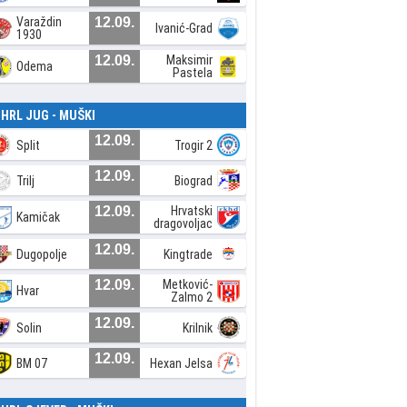
Varaždin
12.09.
Ivanić-Grad
1930
12.09.
Maksimir
Odema
Pastela
. HRL JUG - MUŠKI
12.09.
Split
Trogir 2
12.09.
Trilj
Biograd
12.09.
Hrvatski
Kamičak
dragovoljac
12.09.
Dugopolje
Kingtrade
12.09.
Metković-
Hvar
Zalmo 2
12.09.
Solin
Krilnik
12.09.
BM 07
Hexan Jelsa