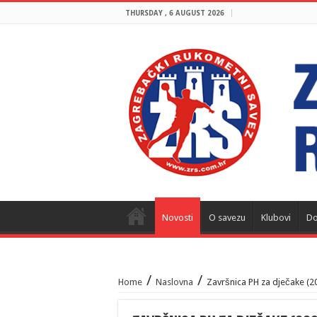
THURSDAY , 6 AUGUST 2026
Novosti
O savezu
Klubovi
Do
/
/
Home
Naslovna
Završnica PH za dječake (20