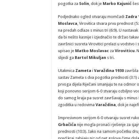
pogotka za
Solin
, dok je
Marko Kajunić
šes
Podjednako ogled otvaraju momčadi
Zadra 
Moslavca
, Virovitica stvara prvu prednost (
na predah odlaze s minus tri (6:9). U nastava
da bi nešto kasnije i izjednačio te držao tak
završnici susreta Virovitici prelazi u vodstvo i
upisao je
Matko Moslavac
za
Viroviticu
. 
slijedi ga
Bartol Mikuljan
s tri.
Utakmica
Zameta
i
Varaždina 1930
završila
sastav Zameta s dva pogotka prednosti (3:1) a
prvoga dijela Riječani smanjuju te na odmor o
koji ponovno serijom 6-0 stvaraju ozbiljno 
do samog kraja pa susret završavaju s minus 
zgoditka u redovima
Varaždina
, dok je najef
Impresivnom serijom 6-0 otvaraju susret ru
Grbačića
nije mogla pronaći rješenje za sja
prednosti (10:3). Iako na samom početku drug
pred kraj zabijaju niz od pet golova čime dolaz