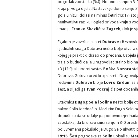
pogodak zaostatka (3:4). No onda serijom 3-
kraja prvoga dijela. Nastavak je donio seriju
gola u nizu i dolazi na minus četiri (13:17) š
neuhvatljivu razliku i ogled privode kraju s
imao je
Franko Skazlić
za
Zagreb
, dok je 
Egalom je završen susret
Dubrave
i
Hrvatsk
i jednakih snaga Dubrava nešto bolje otvara 
kojeg je praktički držao do predaha. Uspjela 
trajalo budući da je Dragovoljac stalno bio 
+3 (12:9) ali uporni sastav
Boška Nazora
stal
Dubrave. Gotovo pred kraj susreta Dragovoljac
redovima
Dubrave
bio je
Lovro Zirdum
sa 
šest, a slijedi ga
Ivan Pocrnjić
s pet dodanih
Utakmicu
Dugog Sela
i
Solina
nešto bolje ot
nakon Solin izjednačio. Međutim Dugo Selo p
dopuštaju da se udalje pa ponovno izjednačav
zaostatka, da bi u završnici serijom 3-0 prešl
poluvremenu pokušalo je Dugo Selo uhvatiti p
19:16
. Šest pogodaka za
Solin
upisali su
Mar