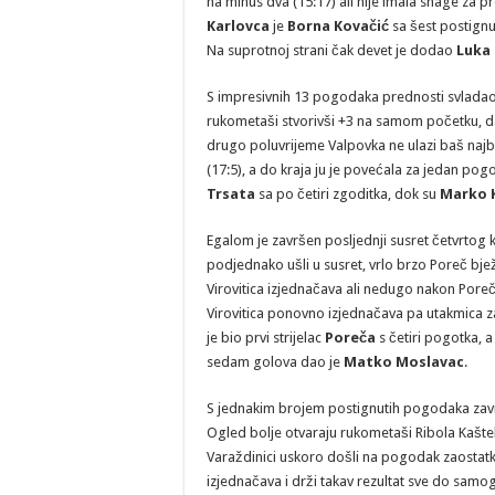
na minus dva (15:17) ali nije imala snage za pr
Karlovca
je
Borna Kovačić
sa šest postign
Na suprotnoj strani čak devet je dodao
Luka
S impresivnih 13 pogodaka prednosti svladao
rukometaši stvorivši +3 na samom početku, d
drugo poluvrijeme Valpovka ne ulazi baš najbol
(17:5), a do kraja ju je povećala za jedan po
Trsata
sa po četiri zgoditka, dok su
Marko 
Egalom je završen posljednji susret četvrtog
podjednako ušli u susret, vrlo brzo Poreč bjež
Virovitica izjednačava ali nedugo nakon Poreč 
Virovitica ponovno izjednačava pa utakmica z
je bio prvi strijelac
Poreča
s četiri pogotka, 
sedam golova dao je
Matko Moslavac
.
S jednakim brojem postignutih pogodaka zav
Ogled bolje otvaraju rukometaši Ribola Kaštel
Varaždinici uskoro došli na pogodak zaostatka 
izjednačava i drži takav rezultat sve do sam