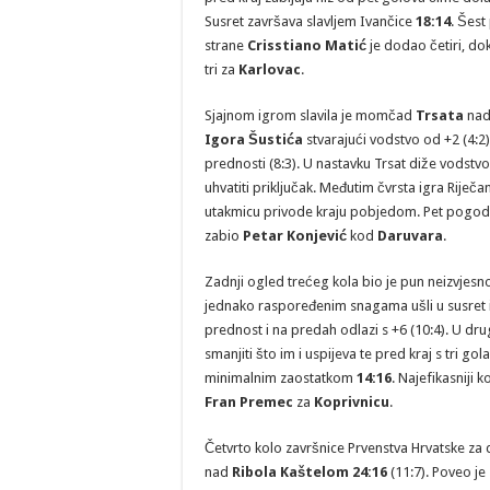
Susret završava slavljem Ivančice
18:14
. Šes
strane
Crisstiano Matić
je dodao četiri, do
tri za
Karlovac
.
Sjajnom igrom slavila je momčad
Trsata
na
Igora Šustića
stvarajući vodstvo od +2 (4:2
prednosti (8:3). U nastavku Trsat diže vodstv
uhvatiti priključak. Međutim čvrsta igra Riječa
utakmicu privode kraju pobjedom. Pet pogod
zabio
Petar Konjević
kod
Daruvara
.
Zadnji ogled trećeg kola bio je pun neizvjesnos
jednako raspoređenim snagama ušli u susret i p
prednost i na predah odlazi s +6 (10:4). U dr
smanjiti što im i uspijeva te pred kraj s tri 
minimalnim zaostatkom
14:16
. Najefikasniji 
Fran Premec
za
Koprivnicu
.
Četvrto kolo završnice Prvenstva Hrvatske za
nad
Ribola Kaštelom 24:16
(11:7). Poveo j