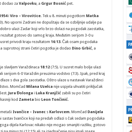
t dodao za
Valpovku
, a
Grgur Bosnić
pet.
1954
i
Viro – Virovitice
. Tek u 8. minuti pogotkom
Matka
5:3). No uporni Zadrani ne dopuštaju da se ozbiljnije udalje pa
k dobro ulazi Zadar koji vrlo brzo dolazi na pogodak zaostatka,
av rezultat gotovo do samog kraja. Međutim serijom 3-0 u
 susret privodi kraju rezultatom
16:13
. Čak osam pogodaka
P
Na suprotnoj strani četiri pogotka je dodao
Dino
Grbić
, a
 je slavljem Varaždinaca
18:12
(7:5). U susret malo bolje ulazi
li serijom 6-0 Varaždin preuzima vodstvo (7:3). Ipak, pred kraj
dlaze s dva gola zaostatka. Oštro ulaze u nastavak Varaždinci
vodstvo. Momčad
Milana Uzelca
nije uspjela uhvatiti priključak
šest.
Jura Đolonga
i
Luka Kranjčić
zabili su po četiri
ikasniji kod
Zameta
bio
Leon
Tončinić
.
P
kometaši
Ivančice – Ivanec
s
Karlovcem
. Momčad
Danijela
jni sastav Ivančice koji na predah odlazi s čak sedam pogodaka
oga dijela Karlovac nikako nije mogao smanjiti razliku, gotovo
i na minus tri (12:15) ali za izjednačenje nisu imali snage.