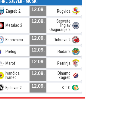
. HRL SJEVER - MUŠKI
12.09.
Zagreb 2
Rugvica
12.09.
Sesvete
Metalac 2
Triglav
Osiguranje 2
12.09.
Koprivnica
Dubrava 2
12.09.
Prelog
Rudar 2
12.09.
Marof
Petrinja
Ivančica
12.09.
Dinamo
Ivanec
Zagreb
12.09.
Bjelovar 2
K T C