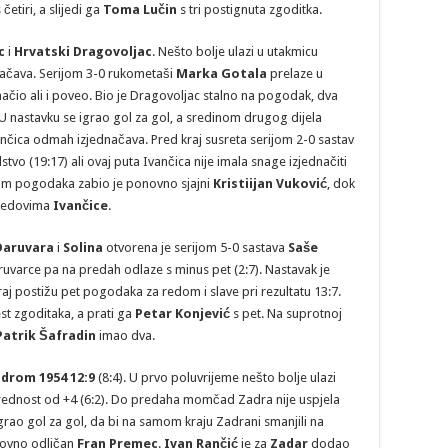
 četiri, a slijedi ga
Toma Lučin
s tri postignuta zgoditka.
c
i
Hrvatski Dragovoljac
. Nešto bolje ulazi u utakmicu
načava. Serijom 3-0 rukometaši
Marka Gotala
prelaze u
ačio ali i poveo. Bio je Dragovoljac stalno na pogodak, dva
 U nastavku se igrao gol za gol, a sredinom drugog dijela
nčica odmah izjednačava. Pred kraj susreta serijom 2-0 sastav
vo (19:17) ali ovaj puta Ivančica nije imala snage izjednačiti
am pogodaka zabio je ponovno sjajni
Kristiijan Vuković
, dok
redovima
Ivančice
.
Daruvara
i
Solina
otvorena je serijom 5-0 sastava
Saše
aruvarce pa na predah odlaze s minus pet (2:7). Nastavak je
j postižu pet pogodaka za redom i slave pri rezultatu 13:7.
st zgoditaka, a prati ga
Petar Konjević
s pet. Na suprotnoj
Patrik Šafradin
imao dva.
drom 1954 12:9
(8:4). U prvo poluvrijeme nešto bolje ulazi
prednost od +4 (6:2). Do predaha momčad Zadra nije uspjela
 igrao gol za gol, da bi na samom kraju Zadrani smanjili na
ovno odličan
Fran Premec
.
Ivan Rančić
je za
Zadar
dodao