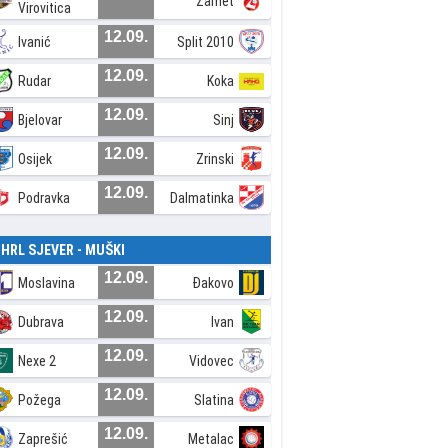
Zamet
Virovitica
12.09.
Ivanić
Split 2010
12.09.
Rudar
Koka
12.09.
Bjelovar
Sinj
12.09.
Osijek
Zrinski
12.09.
Podravka
Dalmatinka
. HRL SJEVER - MUŠKI
12.09.
Moslavina
Đakovo
12.09.
Dubrava
Ivan
12.09.
Nexe 2
Vidovec
12.09.
Požega
Slatina
12.09.
Zaprešić
Metalac