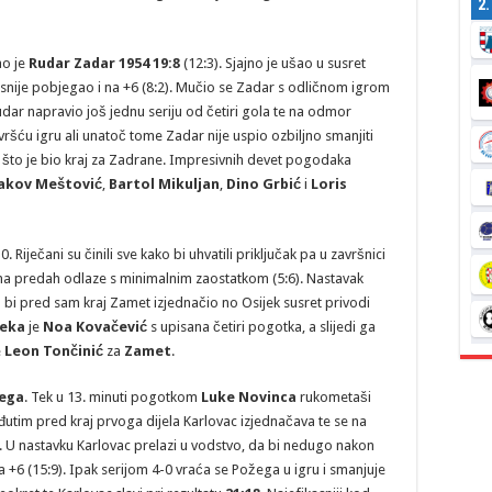
2
ao je
Rudar Zadar 1954 19:8
(12:3). Sjajno je ušao u susret
asnije pobjegao i na +6 (8:2). Mučio se Zadar s odličnom igrom
dar napravio još jednu seriju od četiri gola te na odmor
vršću igru ali unatoč tome Zadar nije uspio ozbiljno smanjiti
6) što je bio kraj za Zadrane. Impresivnih devet pogodaka
Jakov Meštović
,
Bartol Mikuljan
,
Dino Grbić
i
Loris
. Riječani su činili sve kako bi uhvatili priključak pa u završnici
i na predah odlaze s minimalnim zaostatkom (5:6). Nastavak
 bi pred sam kraj Zamet izjednačio no Osijek susret privodi
jeka
je
Noa Kovačević
s upisana četiri pogotka, a slijedi ga
e
Leon Tončinić
za
Zamet
.
ega
. Tek u 13. minuti pogotkom
Luke
Novinca
rukometaši
utim pred kraj prvoga dijela Karlovac izjednačava te se na
. U nastavku Karlovac prelazi u vodstvo, da bi nedugo nakon
+6 (15:9). Ipak serijom 4-0 vraća se Požega u igru i smanjuje