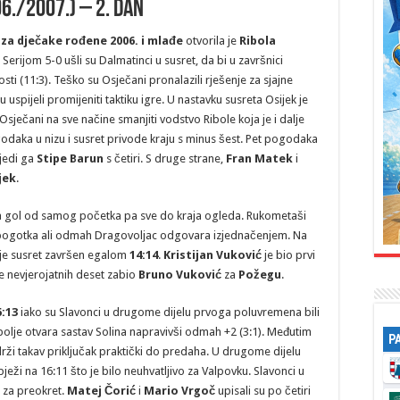
6./2007.) – 2. dan
za dječake rođene 2006. i mlađe
otvorila je
Ribola
 Serijom 5-0 ušli su Dalmatinci u susret, da bi u završnici
ti (11:3). Teško su Osječani pronalazili rješenje za sjajne
spijeli promijeniti taktiku igre. U nastavku susreta Osijek je
Osječani na sve načine smanjiti vodstvo Ribole koja je i dalje
godaka u nizu i susret privode kraju s minus šest. Pet pogodaka
lijedi ga
Stipe Barun
s četiri. S druge strane,
Fran Matek
i
jek
.
a gol od samog početka pa sve do kraja ogleda. Rukometaši
 pogotka ali odmah Dragovoljac odgovara izjednačenjem. Na
 je susret završen egalom
14:14
.
Kristijan Vuković
je bio prvi
 nevjerojatnih deset zabio
Bruno Vuković
za
Požegu
.
:13
iako su Slavonci u drugome dijelu prvoga poluvremena bili
bolje otvara sastav Solina napravivši odmah +2 (3:1). Međutim
P
drži takav priključak praktički do predaha. U drugome dijelu
bježi na 16:11 što je bilo neuhvatljivo za Valpovku. Slavonci u
a za preokret.
Matej Čorić
i
Mario Vrgoč
upisali su po četiri