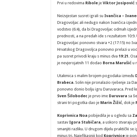
Prvi u redovima
Ribole
je
Viktor Josipović
s
Neizvjestan susret igrali su
Ivančica – Ivane
Dragovoljac ali nedugo nakon Ivančica izjed
vodstvo (6:4), da bi Dragovoljac odmah izjedn
prednosti, a na predah ide s rezultatom 10:9.
Dragovoljac ponovno stvara +2 (17:15) no Iva
Hrvatskog Dragovoljca ponovno prelazi u vodst
pa susret privodi kraju s minus dva
19:21
. Os
je nevjerojatnih 11 dodao
Borna Marušić
u 
Utakmica s malim brojem pogodaka između
Brabeca
. Solin nije pronalazio rješenje za D
ponovno donio bolju igru Daruvaraca. Pred kra
Sven Šilobodec
je prvo ime
Daruvara
sa še
strani tri pogotka dao je
Marin Žižić
, dok je
Koprivnica Noa
pobijedila je u ogledu sa
Za
sastav
Igora Stubičara
, a uskoro stvaraju 
smanjiti razliku. U drugom dijelu praktički se
minus tri. Najefikasniji kod
Koprivnice
je pon