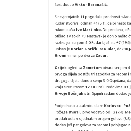
šest dodao
Viktor Baranašić
.
S nevjerojatnih 11 pogodaka prednosti svlad
Rudar stvorivši odmah +4 (5:1), da bi nešto k
rukometaša
Ive Martinko
. Do predaha je Ru
otišao s visokih +9. Nastavak je donio nešto č
razliku jer serijom 4-0 Rudar bježi na +7 (19:
upisao je
Dorian Gorički
za
Rudar
, dok su
Hromin
imali po dva za
Zadar
.
Osijek
ogled sa
Zametom
otvara serijom 4-0
prvoga dijela postižu tri zgoditka za redom 
drugoga dijela donosi seriju 3-0 Osječana, da
kraju s rezultatom
12:10
. Prvi u redovima
Osi
Hrvoje Bošnjak
s tri. Sjajnih sedam dodao j
Podjednako u utakmicu ulaze
Karlovac
i
Pož
Požege stvaraju prvo vodstvo od +3 (7:4). Međ
predah odlazi s jednakim brojem golova (8:8)
dodao još pet golova za redom i pobjegao na 