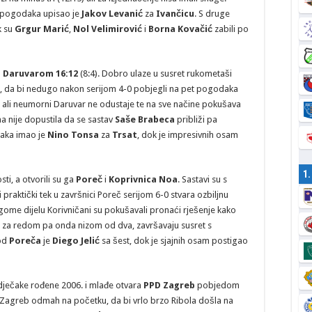
t pogodaka upisao je
Jakov Levanić
za
Ivančicu
. S druge
k su
Grgur Marić
,
Nol Velimirović
i
Borna Kovačić
zabili po
d
Daruvarom 16:12
(8:4). Dobro ulaze u susret rukometaši
), da bi nedugo nakon serijom 4-0 pobjegli na pet pogodaka
o ali neumorni Daruvar ne odustaje te na sve načine pokušava
na nije dopustila da se sastav
Saše Brabeca
približi pa
aka imao je
Nino Tonsa
za
Trsat
, dok je impresivnih osam
1
ti, a otvorili su ga
Poreč
i
Koprivnica Noa
. Sastavi su s
raktički tek u završnici Poreč serijom 6-0 stvara ozbiljnu
ugome dijelu Korivničani su pokušavali pronaći rješenje kako
gola za redom pa onda nizom od dva, završavaju susret s
kod
Poreča
je
Diego Jelić
sa šest, dok je sjajnih osam postigao
 dječake rođene 2006. i mlađe otvara
PPD
Zagreb
pobjedom
e Zagreb odmah na početku, da bi vrlo brzo Ribola došla na