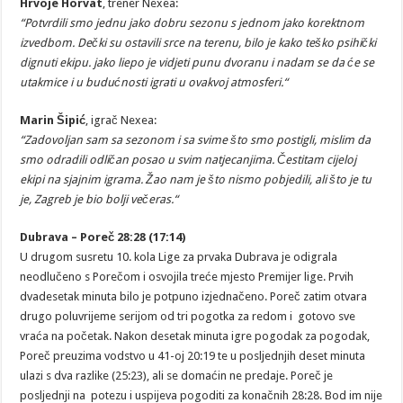
Hrvoje Horvat
, trener Nexea:
“Potvrdili smo jednu jako dobru sezonu s jednom jako korektnom
izvedbom. Dečki su ostavili srce na terenu, bilo je kako teško psihički
dignuti ekipu. jako liepo je vidjeti punu dvoranu i nadam se da će se
utakmice i u budućnosti igrati u ovakvoj atmosferi.“
Marin Šipić
, igrač Nexea:
“Zadovoljan sam sa sezonom i sa svime što smo postigli, mislim da
smo odradili odličan posao u svim natjecanjima. Čestitam cijeloj
ekipi na sjajnim igrama. Žao nam je što nismo pobjedili, ali što je tu
je, Zagreb je bio bolji večeras.“
Dubrava – Poreč 28:28 (17:14)
U drugom susretu 10. kola Lige za prvaka Dubrava je odigrala
neodlučeno s Porečom i osvojila treće mjesto Premijer lige. Prvih
dvadesetak minuta bilo je potpuno izjednačeno. Poreč zatim otvara
drugo poluvrijeme serijom od tri pogotka za redom i gotovo sve
vraća na početak. Nakon desetak minuta igre pogodak za pogodak,
Poreč preuzima vodstvo u 41-oj 20:19 te u posljednjih deset minuta
ulazi s dva razlike (25:23), ali se domaćin ne predaje. Poreč je
posljednji na potezu i uspijeva pogoditi za konačnih 28:28. Bod im nije