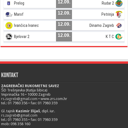
12.09.
Prelog
Rudar 2
12.09.
Marof
Petrinja
12.09.
Ivančica Ivanec
Dinamo Zagreb
12.09.
Bjelovar 2
K T C
Kontakt
ZAGREBAČKI RUKOMETNI SAVEZ
ŠD Trešnjevka (Kutija šibica)
Veprinačka 16 • 10000 Zagreb
rs.zagreb@gmail.com
• www.zrs.com.hr
tel.: 01 7980 356 • fax: 01 7980 359
Gl. tajnik
Kazimir Ilijaš
, dipl. iur.
rs.zagreb@gmail.com
tel.: 01 7980 355 • fax: 01 7980 359
mob: 098 358 160