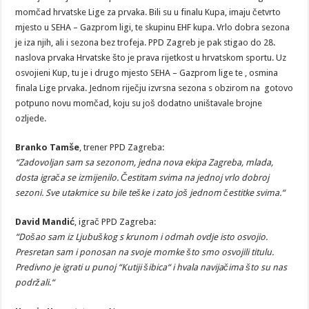
momčad hrvatske Lige za prvaka. Bili su u finalu Kupa, imaju četvrto
mjesto u SEHA – Gazprom ligi, te skupinu EHF kupa. Vrlo dobra sezona
je iza njih, ali i sezona bez trofeja. PPD Zagreb je pak stigao do 28.
naslova prvaka Hrvatske što je prava rijetkost u hrvatskom sportu. Uz
osvojieni Kup, tu je i drugo mjesto SEHA – Gazprom lige te , osmina
finala Lige prvaka. Jednom riječju izvrsna sezona s obzirom na gotovo
potpuno novu momčad, koju su još dodatno uništavale brojne
ozljede.
Branko Tamše
, trener PPD Zagreba:
“Zadovoljan sam sa sezonom, jedna nova ekipa Zagreba, mlada,
dosta igrača se izmijenilo. Čestitam svima na jednoj vrlo dobroj
sezoni. Sve utakmice su bile teške i zato još jednom čestitke svima.“
David Mandić
, igrač PPD Zagreba:
“Došao sam iz Ljubuškog s krunom i odmah ovdje isto osvojio.
Presretan sam i ponosan na svoje momke što smo osvojili titulu.
Predivno je igrati u punoj “Kutiji šibica“ i hvala navijačima što su nas
podržali
.
“