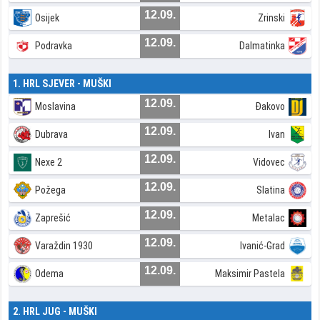
12.09.
Osijek
Zrinski
12.09.
Podravka
Dalmatinka
1. HRL SJEVER - MUŠKI
12.09.
Moslavina
Đakovo
12.09.
Dubrava
Ivan
12.09.
Nexe 2
Vidovec
12.09.
Požega
Slatina
12.09.
Zaprešić
Metalac
12.09.
Varaždin 1930
Ivanić-Grad
12.09.
Odema
Maksimir Pastela
2. HRL JUG - MUŠKI