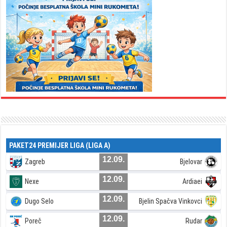
PAKET24 PREMIJER LIGA (LIGA A)
12.09.
Zagreb
Bjelovar
12.09.
Nexe
Ardiaei
12.09.
Dugo Selo
Bjelin Spačva Vinkovci
12.09.
Poreč
Rudar