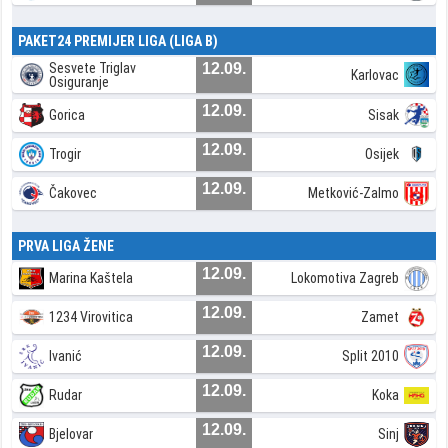
PAKET24 PREMIJER LIGA (LIGA B)
Sesvete Triglav
12.09.
Karlovac
Osiguranje
12.09.
Gorica
Sisak
12.09.
Trogir
Osijek
12.09.
Čakovec
Metković-Zalmo
PRVA LIGA ŽENE
12.09.
Marina Kaštela
Lokomotiva Zagreb
12.09.
1234 Virovitica
Zamet
12.09.
Ivanić
Split 2010
12.09.
Rudar
Koka
12.09.
Bjelovar
Sinj