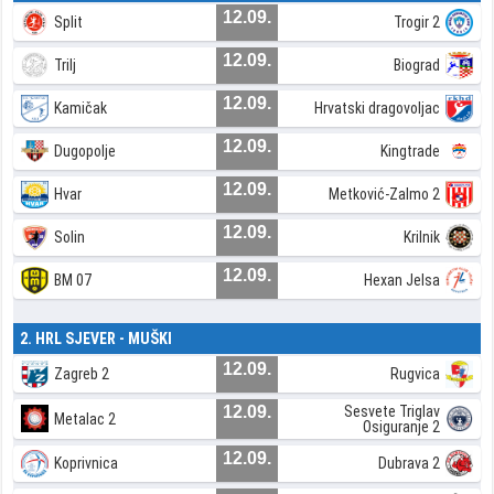
12.09.
Split
Trogir 2
12.09.
Trilj
Biograd
12.09.
Kamičak
Hrvatski dragovoljac
12.09.
Dugopolje
Kingtrade
12.09.
Hvar
Metković-Zalmo 2
12.09.
Solin
Krilnik
12.09.
BM 07
Hexan Jelsa
2. HRL SJEVER - MUŠKI
12.09.
Zagreb 2
Rugvica
12.09.
Sesvete Triglav
Metalac 2
Osiguranje 2
12.09.
Koprivnica
Dubrava 2