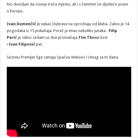
bio dovoljan da osvoje treće mjesto, ali i s četvrtim će sljedeće jeseni
u Europu.
Ivan Dumenčić
je vukao Dubravu na oproštaju od kluba. Zabio je 14
pogodaka iz 15 pokušaja. Poreč je imao nekoliko junaka
. Filip
Perić
je zabio sedam uz dva promašaja,
Tim Thoss
šest
i
Ivan
Filipović
pet.
Sezonu Premijer lige zatvaju Spačva Vinkovci i Umag za tri dana.