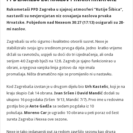
Rukometaši PPD Zagreba u sjajnoj atmosferi ”Kutije Šibica“,
nastavili su nevjerojatan niz osvajanja naslova prvaka
Hrvatske. Pobjedom nad Nexeom 30:27 (17:13) osigurali su 28-
mi naslov.
Zagrebaši su vrlo sigurno i kvalitetno otvorili susret. Nexe je
stabiliziralo svoju igru sredinom prvoga dijela. Jedno kratko vrijeme
držali su ravnotežu, uspjeli su doći do tri izjednačenja, ali onda
serijom 4:0 Zagreb bježi na 12:8. Zagreb je sjajno funkcionirao u
obrani, a njegova vanjska linija gotovo da nije imala
promašaja. Ništa dramatično nije se promijenilo ni u nastavku.
Kod Zagrebaša izvstan je u drugom dijelu bio
Urh Kastelic
, koji je na
kraju skupio čak 14 obrana.
Ivan Sršen
i David Mandić
dodali su
ukupno 16 pogodaka (Sršen 9/13, Mandić 7/7). Prvo ime u redovima
gostiju bio je
Ante Gadža
sa sedam pogdaka iz 10
pokušaja.
Moreno Car
je ugradio 10 obrana u peti poraz od šest
sureta Zagreba i Nexea ove sezone.
Nexe je tako jedanaesti put za redom završilo sezonu kao druga