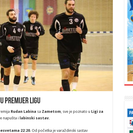
u Premijer ligu
remija
Rudan Labina
sa
Zametom
, sve je poznato u
Ligi za
P
ve napušta i
labinski sastav
.
Sesvetama 22:20
. Od početka je varaždinski sastav