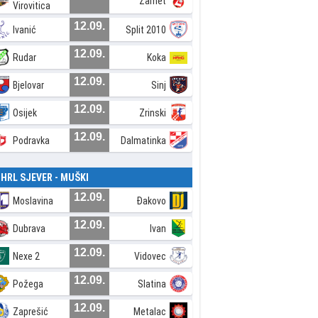
Zamet
Virovitica
12.09.
Ivanić
Split 2010
12.09.
Rudar
Koka
12.09.
Bjelovar
Sinj
12.09.
Osijek
Zrinski
12.09.
Podravka
Dalmatinka
. HRL SJEVER - MUŠKI
12.09.
Moslavina
Đakovo
12.09.
Dubrava
Ivan
12.09.
Nexe 2
Vidovec
12.09.
Požega
Slatina
12.09.
Zaprešić
Metalac