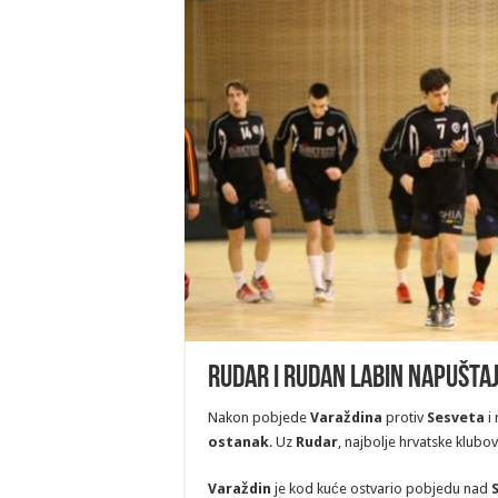
Rudar i Rudan Labin napuštaj
Nakon pobjede
Varaždina
protiv
Sesveta
i 
ostanak
. Uz
Rudar
, najbolje hrvatske klubo
Varaždin
je kod kuće ostvario pobjedu nad