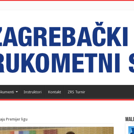
kumenti
Instruktori
Kontakt
ZRS Turnir
MALI
ju Premijer ligu