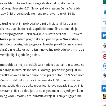
dno vodstvo. Do sredine prvoga dijela imali su domaćini
načavaju Sesvete (6:6). Nakon još dva izjednačenja, Varaždin
 završnici prvoga poluvremena to pretvorio u +5 (14:9).
o trudile jer bi im pobjeda kolo prije kraja značila siguran
tku nisu uspjele do kraja zaprijetiti domaćinu budući da je
 i šest pogodaka. Tek u završnici susreta serijom 3-0 Sesvete
P
Novak
je sa sedam pogodaka bio prvi strijelac
Varaždina
,
šić
s četiri postignuta pogotka. Također je odličan na vratima
Varaždin je tako ostvario iznimno važnu pobjedu koja mu je uz
emijer ligi i sljedeće godine.
Samo pobjeda mu je produžavala nadu u ostanak, a u susretu sa
je dvije minute. Nakon što su dostigli prednost gostiju u 16.
pogotka viška pa su na odmor otišli pri rezultatu 11:9. Sredinom
đutim pokleknuli su u završnici susreta. U 58. minuti imali su
 ima zabije dva pogotka u posljednja dva napada i izbaci ih iz
P
esvetama i čak da dobiju Goricu u gostima u posljednjem kolu,
 kojeg vodi
Davor Dominiković
ostaje u Premijer ligi jer ima