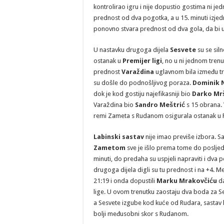
kontrolirao igru i nije dopustio gostima ni je
prednost od dva pogotka, a u 15. minuti izjed
ponovno stvara prednost od dva gola, da bi u
U nastavku drugoga dijela
Sesvete
su se siln
ostanak u
Premijer ligi
, no u ni jednom trenu
prednost
Varaždina
uglavnom bila između tri
su došle do podnošljivog poraza.
Dominik 
dok je kod gostiju najefikasniji bio
Darko Mr
Varaždina bio
Sandro Meštrić
s 15 obrana. 
remi Zameta s Rudanom osigurala ostanak u Pr
Labinski sastav
nije imao previše izbora. 
Zametom
sve je išlo prema tome do posljedn
minuti, do predaha su uspjeli napraviti i dva 
drugoga dijela digli su tu prednost i na +4. Me
21:19 i onda dopustili
Marku Mrakovčiću
da
lige. U ovom trenutku zaostaju dva boda za S
a Sesvete izgube kod kuće od Rudara, sastav
bolji međusobni skor s Rudanom.