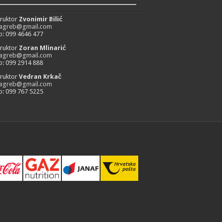
_________________________
truktor
Zvonimir Bilić
zagreb@gmail.com
: 099 4646 477
truktor
Zoran Mlinarić
zagreb@gmail.com
: 099 2914 888
truktor
Vedran Krkač
zagreb@gmail.com
: 099 767 5225