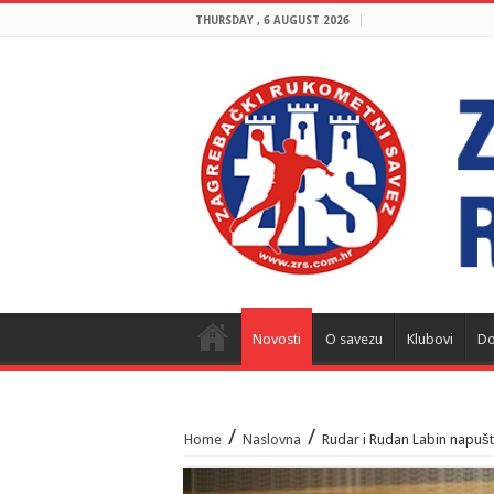
THURSDAY , 6 AUGUST 2026
Novosti
O savezu
Klubovi
Do
/
/
Home
Naslovna
Rudar i Rudan Labin napušta