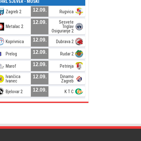
. HRL SJEVER - MUŠKI
12.09.
Zagreb 2
Rugvica
12.09.
Sesvete
Metalac 2
Triglav
Osiguranje 2
12.09.
Koprivnica
Dubrava 2
12.09.
Prelog
Rudar 2
12.09.
Marof
Petrinja
Ivančica
12.09.
Dinamo
Ivanec
Zagreb
12.09.
Bjelovar 2
K T C