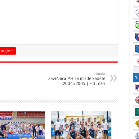
oogle +
Iduća
1
Završnica PH za mlađe kadete
(2004./2005.) – 3. dan