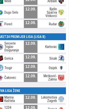
Nexe
Ardiaei
12.09.
Bjelin
Dugo Selo
Spačva
Vinkovci
12.09.
Poreč
Rudar
AKET24 PREMIJER LIGA (LIGA B)
Sesvete
12.09.
Triglav
Karlovac
Osiguranje
12.09.
Gorica
Sisak
12.09.
Trogir
Osijek
12.09.
Metković-
Čakovec
Zalmo
RVA LIGA ŽENE
Marina
12.09.
Lokomotiva
Kaštela
Zagreb
1234
12.09.