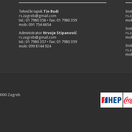
___________________________
__
Tehnički tajnik
Tin Budi
Ins
rs.zagreb@gmail.com
rs.
tel.: 01 7980 356 • fax: 01 7980 359
mob
mob: 091 754 6654
Ins
Administrator
Hrvoje Stipanović
rs.
rs.zagreb@gmail.com
mob
tel.: 01 7980 357 • fax: 01 7980 359
Ins
mob: 099 8144 924
rs.
mob
10000 Zagreb