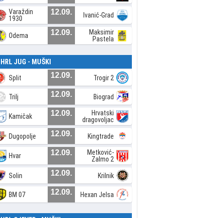
Varaždin
12.09.
Ivanić-Grad
1930
12.09.
Maksimir
Odema
Pastela
. HRL JUG - MUŠKI
12.09.
Split
Trogir 2
12.09.
Trilj
Biograd
12.09.
Hrvatski
Kamičak
dragovoljac
12.09.
Dugopolje
Kingtrade
12.09.
Metković-
Hvar
Zalmo 2
12.09.
Solin
Krilnik
12.09.
BM 07
Hexan Jelsa