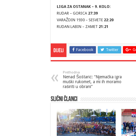
LIGA ZA OSTANAK – 9. KOLO:
RUDAR – GORICA
27:39
VARAŽDIN 1930 – SESVETE
22:20
RUDAN LABIN – ZAMET
21:21
Facebook
Twitter
G
Dijeli
Prethodna
Nenad Šoštarić: “Njemačka igra
muški rukomet, a mi ih moramo
raširiti u obrani”
Slični članci