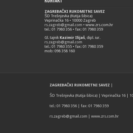
Kontakt
ZAGREBAČKI RUKOMETNI SAVEZ
ŠD Trešnjevka (Kutija šibica)
Veprinačka 16 • 10000 Zagreb
rs.zagreb@gmail.com
• www.zrs.com.hr
tel.: 01 7980 356 • fax: 01 7980 359
Gl. tajnik
Kazimir Ilijaš
, dipl. iur.
rs.zagreb@gmail.com
tel.: 01 7980 355 • fax: 01 7980 359
mob: 098 358 160
ZAGREBAČKI RUKOMETNI SAVEZ
|
ŠD Trešnjevka (Kutija šibica) | Veprinačka 16 | 
tel.: 01 7980 356 | fax: 01 7980 359
rs.zagreb@gmail.com
| www.zrs.com.hr