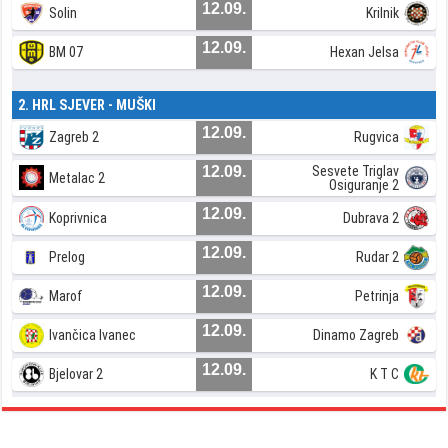
12.09.
Solin
Krilnik
12.09.
BM 07
Hexan Jelsa
2. HRL SJEVER - MUŠKI
12.09.
Zagreb 2
Rugvica
12.09.
Sesvete Triglav
Metalac 2
Osiguranje 2
12.09.
Koprivnica
Dubrava 2
12.09.
Prelog
Rudar 2
12.09.
Marof
Petrinja
12.09.
Ivančica Ivanec
Dinamo Zagreb
12.09.
Bjelovar 2
K T C