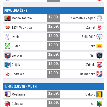
PRVA LIGA ŽENE
12.09.
Marina Kaštela
Lokomotiva Zagreb
12.09.
1234 Virovitica
Zamet
12.09.
Ivanić
Split 2010
12.09.
Rudar
Koka
12.09.
Bjelovar
Sinj
12.09.
Osijek
Zrinski
12.09.
Podravka
Dalmatinka
1. HRL SJEVER - MUŠKI
12.09.
Moslavina
Đakovo
12.09.
Dubrava
Ivan