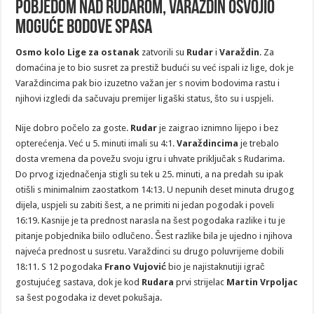
Pobjedom nad Rudarom, Varaždin osvojio
moguće bodove spasa
Osmo kolo Lige za ostanak
zatvorili su
Rudar
i
Varaždin
. Za
domaćina je to bio susret za prestiž budući su već ispali iz lige, dok je
Varaždincima pak bio izuzetno važan jer s novim bodovima rastu i
njihovi izgledi da sačuvaju premijer ligaški status, što su i uspjeli.
Nije dobro počelo za goste.
Rudar
je zaigrao iznimno lijepo i bez
opterećenja. Već u 5. minuti imali su 4:1.
Varaždincima
je trebalo
dosta vremena da povežu svoju igru i uhvate priključak s Rudarima.
Do prvog izjednačenja stigli su tek u 25. minuti, a na predah su ipak
otišli s minimalnim zaostatkom 14:13. U nepunih deset minuta drugog
dijela, uspjeli su zabiti šest, a ne primiti ni jedan pogodak i poveli
16:19. Kasnije je ta prednost narasla na šest pogodaka razlike i tu je
pitanje pobjednika biilo odlučeno. Šest razlike bila je ujedno i njihova
najveća prednost u susretu. Varaždinci su drugo poluvrijeme dobili
18:11. S 12 pogodaka
Frano Vujović
bio je najistaknutiji igrač
gostujućeg sastava, dok je kod
Rudara
prvi strijelac
Martin Vrpoljac
sa šest pogodaka iz devet pokušaja.