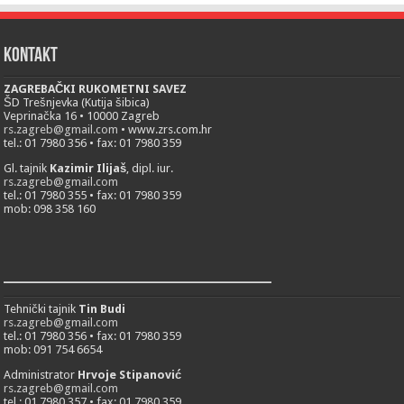
Kontakt
ZAGREBAČKI RUKOMETNI SAVEZ
ŠD Trešnjevka (Kutija šibica)
Veprinačka 16 • 10000 Zagreb
rs.zagreb@gmail.com
• www.zrs.com.hr
tel.: 01 7980 356 • fax: 01 7980 359
Gl. tajnik
Kazimir Ilijaš
, dipl. iur.
rs.zagreb@gmail.com
tel.: 01 7980 355 • fax: 01 7980 359
mob: 098 358 160
___________________________
Tehnički tajnik
Tin Budi
rs.zagreb@gmail.com
tel.: 01 7980 356 • fax: 01 7980 359
mob: 091 754 6654
Administrator
Hrvoje Stipanović
rs.zagreb@gmail.com
tel.: 01 7980 357 • fax: 01 7980 359