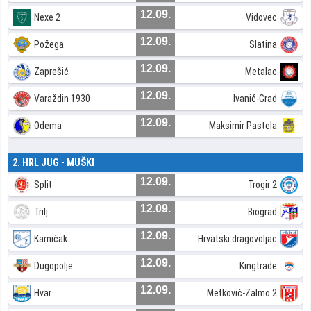
12.09.
Nexe 2
Vidovec
12.09.
Požega
Slatina
12.09.
Zaprešić
Metalac
12.09.
Varaždin 1930
Ivanić-Grad
12.09.
Odema
Maksimir Pastela
2. HRL JUG - MUŠKI
12.09.
Split
Trogir 2
12.09.
Trilj
Biograd
12.09.
Kamičak
Hrvatski dragovoljac
12.09.
Dugopolje
Kingtrade
12.09.
Hvar
Metković-Zalmo 2