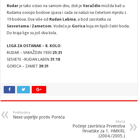
Rudar
je tako ostao na samom dnu, dok je
Varaždin
možda baš u
Rudama osvojio bodove spasa i sada se nalazi na četvrtom mjestu s
19 bodova. Dva više od
Rudan Labina
, a bod zaostatka za
Sesvetama
i
Zametom
. Vodeća je
Gorica
koja im bježi četiri boda.
Do kraja lige su još dva kola.
LIGA ZA OSTANAK – 8. KOLO:
RUDAR – VARAŽDIN 1930
25:31
SESVETE –RUDAN LABIN
31:18
GORICA – ZAMET
39:31
Prethodna
Nexe uvjerljiv protiv Poreča
Iduća
Počinje završnica Prvenstva
Hrvatske za 1. HMKRL
(2004./2005.)