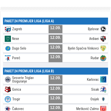
PAKET24 PREMIJER LIGA (LIGA A)
12.09.
Zagreb
Bjelovar
12.09.
Nexe
Ardiaei
12.09.
Dugo Selo
Bjelin Spačva Vinkovci
12.09.
Poreč
Rudar
PAKET24 PREMIJER LIGA (LIGA B)
Sesvete Triglav
12.09.
Karlovac
Osiguranje
12.09.
Gorica
Sisak
12.09.
Trogir
Osijek
12.09.
Čakovec
Metković-Zalmo