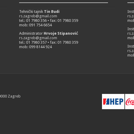
___________________________
__
Tehnički tajnik
Tin Budi
Ins
rs.zagreb@gmail.com
rs.
tel.: 01 7980 356 • fax: 01 7980 359
mob
mob: 091 754 6654
Ins
Administrator
Hrvoje Stipanović
rs.
rs.zagreb@gmail.com
mob
tel.: 01 7980 357 • fax: 01 7980 359
Ins
mob: 099 8144 924
rs.
mob
10000 Zagreb