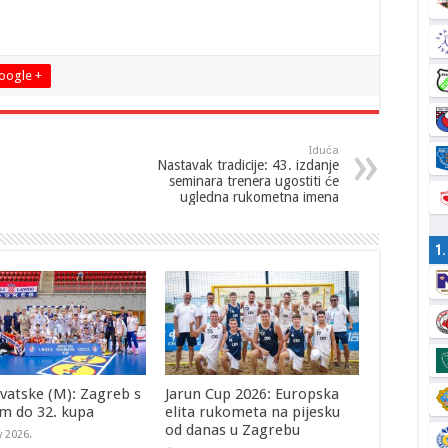
oogle +
Iduća
Nastavak tradicije: 43. izdanje
seminara trenera ugostiti će
ugledna rukometna imena
1
vatske (M): Zagreb s
Jarun Cup 2026: Europska
m do 32. kupa
elita rukometa na pijesku
od danas u Zagrebu
y 2026.