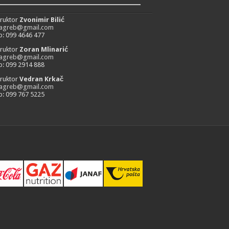
_________________________
truktor
Zvonimir Bilić
zagreb@gmail.com
: 099 4646 477
truktor
Zoran Mlinarić
zagreb@gmail.com
: 099 2914 888
truktor
Vedran Krkač
zagreb@gmail.com
: 099 767 5225