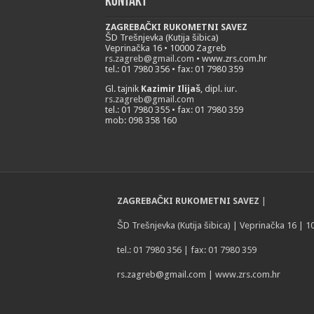
Kontakt
ZAGREBAČKI RUKOMETNI SAVEZ
ŠD Trešnjevka (Kutija šibica)
Veprinačka 16 • 10000 Zagreb
rs.zagreb@gmail.com
• www.zrs.com.hr
tel.: 01 7980 356 • fax: 01 7980 359
Gl. tajnik
Kazimir Ilijaš
, dipl. iur.
rs.zagreb@gmail.com
tel.: 01 7980 355 • fax: 01 7980 359
mob: 098 358 160
ZAGREBAČKI RUKOMETNI SAVEZ
|
ŠD Trešnjevka (Kutija šibica) | Veprinačka 16 | 
tel.: 01 7980 356 | fax: 01 7980 359
rs.zagreb@gmail.com
| www.zrs.com.hr