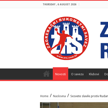
THURSDAY , 6 AUGUST 2026
Novosti
O savezu
Klubovi
Do
/
/
Home
Naslovna
Sesvete slavile protiv Ruda