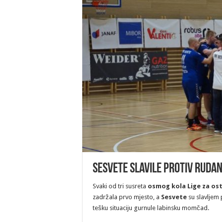
Sesvete slavile protiv Rudan
Svaki od tri susreta
osmog kola
Lige za os
zadržala prvo mjesto, a
Sesvete
su slavljem 
tešku situaciju gurnule labinsku momčad.