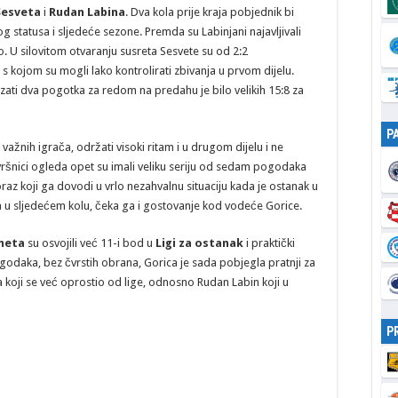
Sesveta
i
Rudan Labina
. Dva kola prije kraja pobjednik bi
 statusa i sljedeće sezone. Premda su Labinjani najavljivali
. U silovitom otvaranju susreta Sesvete su od 2:2
s kojom su mogli lako kontrolirati zbivanja u prvom dijelu.
zati dva pogotka za redom na predahu je bilo velikih 15:8 za
P
važnih igrača, održati visoki ritam i u drugom dijelu i ne
vršnici ogleda opet su imali veliku seriju od sedam pogodaka
raz koji ga dovodi u vrlo nezahvalnu situaciju kada je ostanak u
 u sljedećem kolu, čeka ga i gostovanje kod vodeće Gorice.
meta
su osvojili već 11-i bod u
Ligi za ostanak
i praktički
godaka, bez čvrstih obrana, Gorica je sada pobjegla pratnji za
a koji se već oprostio od lige, odnosno Rudan Labin koji u
P