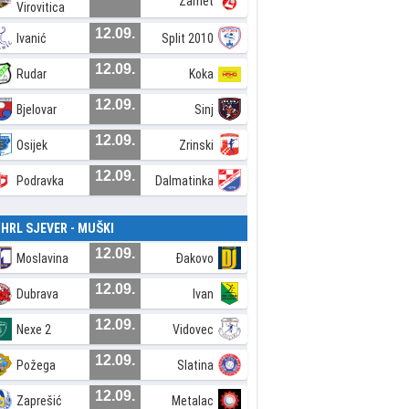
Zamet
Virovitica
12.09.
Ivanić
Split 2010
12.09.
Rudar
Koka
12.09.
Bjelovar
Sinj
12.09.
Osijek
Zrinski
12.09.
Podravka
Dalmatinka
. HRL SJEVER - MUŠKI
12.09.
Moslavina
Đakovo
12.09.
Dubrava
Ivan
12.09.
Nexe 2
Vidovec
12.09.
Požega
Slatina
12.09.
Zaprešić
Metalac