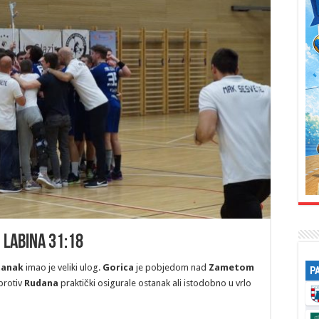
 Labina 31:18
tanak
imao je veliki ulog.
Gorica
je pobjedom nad
Zametom
P
protiv
Rudana
praktički osigurale ostanak ali istodobno u vrlo