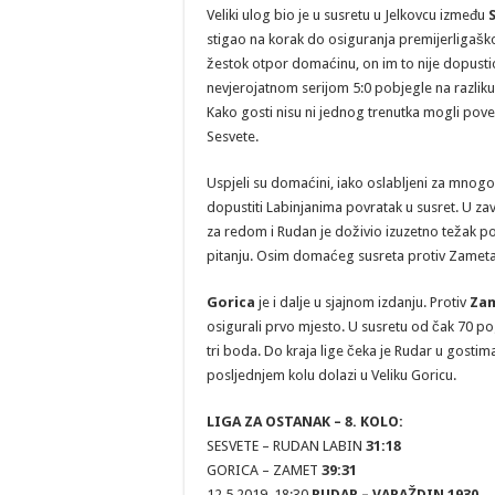
Veliki ulog bio je u susretu u Jelkovcu između
stigao na korak do osiguranja premijerligaškog
žestok otpor domaćinu, on im to nije dopustio
nevjerojatnom serijom 5:0 pobjegle na razliku 
Kako gosti nisu ni jednog trenutka mogli pove
Sesvete.
Uspjeli su domaćini, iako oslabljeni za mnogo 
dopustiti Labinjanima povratak u susret. U za
za redom i Rudan je doživio izuzetno težak po
pitanju. Osim domaćeg susreta protiv Zameta
Gorica
je i dalje u sjajnom izdanju. Protiv
Za
osigurali prvo mjesto. U susretu od čak 70 po
tri boda. Do kraja lige čeka je Rudar u gostim
posljednjem kolu dolazi u Veliku Goricu.
LIGA ZA OSTANAK – 8. KOLO:
SESVETE – RUDAN LABIN
31:18
GORICA – ZAMET
39:31
12.5.2019. 18:30
RUDAR – VARAŽDIN 1930