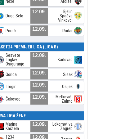
Nexe
Ardiaei
12.09.
Bjelin
Dugo Selo
Spačva
Vinkovci
12.09.
Poreč
Rudar
AKET24 PREMIJER LIGA (LIGA B)
Sesvete
12.09.
Triglav
Karlovac
Osiguranje
12.09.
Gorica
Sisak
12.09.
Trogir
Osijek
12.09.
Metković-
Čakovec
Zalmo
RVA LIGA ŽENE
Marina
12.09.
Lokomotiva
Kaštela
Zagreb
1234
12.09.