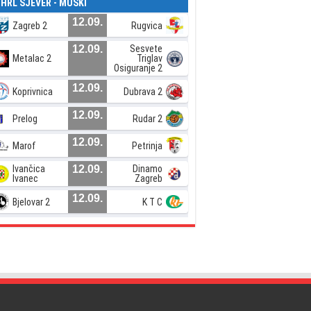
. HRL SJEVER - MUŠKI
12.09.
Zagreb 2
Rugvica
12.09.
Sesvete
Metalac 2
Triglav
Osiguranje 2
12.09.
Koprivnica
Dubrava 2
12.09.
Prelog
Rudar 2
12.09.
Marof
Petrinja
Ivančica
12.09.
Dinamo
Ivanec
Zagreb
12.09.
Bjelovar 2
K T C