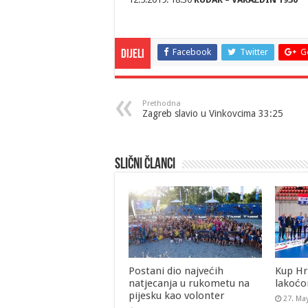
Facebook
Twitter
G
Dijeli
Prethodna
Zagreb slavio u Vinkovcima 33:25
Slični članci
Postani dio najvećih
Kup Hr
natjecanja u rukometu na
lakoćo
pijesku kao volonter
27. Ma