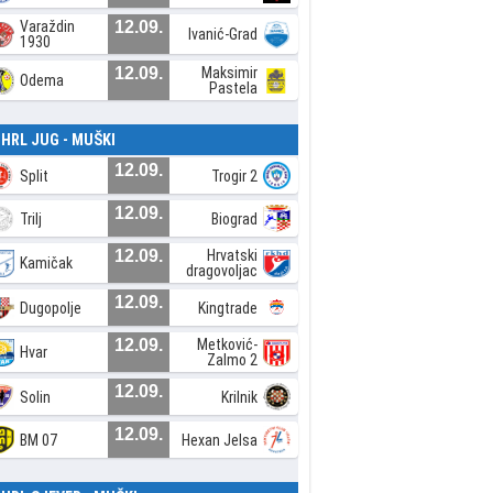
Varaždin
12.09.
Ivanić-Grad
1930
12.09.
Maksimir
Odema
Pastela
. HRL JUG - MUŠKI
12.09.
Split
Trogir 2
12.09.
Trilj
Biograd
12.09.
Hrvatski
Kamičak
dragovoljac
12.09.
Dugopolje
Kingtrade
12.09.
Metković-
Hvar
Zalmo 2
12.09.
Solin
Krilnik
12.09.
BM 07
Hexan Jelsa