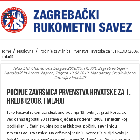
/
/
Home
Naslovna
Počinje završnica Prvenstva Hrvatske za 1. HRLDB (2008.
i mlađi)
Velux EHF Champions League 2018/19, HC PPD Zagreb vs Skjern
Handbold in Arena, Zagreb, Zagreb 10.02.2019. Mandatory Credit © Jozo
Cabraja / kolektiff
Počinje završnica Prvenstva Hrvatske za 1.
HRLDB (2008. i mlađi)
Iako Festival rukometa službeno počinje 13. svibnja, grad Poreč će
već danas ugostiti 20 sastava
dječaka rođenih 2008. i mlađih
koji
podijeljeni u četiri skupine po pet klubova, počinju
završnicu
Prvenstva
Hrvatske
. Na državnoj razini u pet regija sudjelovalo je
čak 69 ekipa, a do završnice stiglo je njih 20. Završnica Prvenstva igra