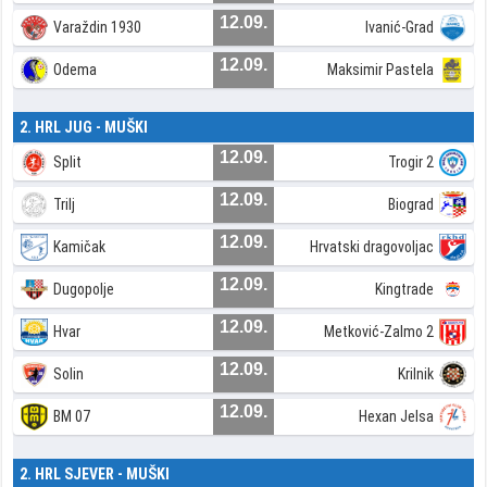
12.09.
Varaždin 1930
Ivanić-Grad
12.09.
Odema
Maksimir Pastela
2. HRL JUG - MUŠKI
12.09.
Split
Trogir 2
12.09.
Trilj
Biograd
12.09.
Kamičak
Hrvatski dragovoljac
12.09.
Dugopolje
Kingtrade
12.09.
Hvar
Metković-Zalmo 2
12.09.
Solin
Krilnik
12.09.
BM 07
Hexan Jelsa
2. HRL SJEVER - MUŠKI