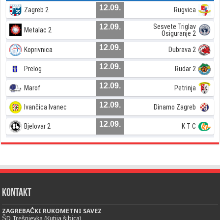
12.09.
Zagreb 2
Rugvica
12.09.
Sesvete Triglav
Metalac 2
Osiguranje 2
12.09.
Koprivnica
Dubrava 2
12.09.
Prelog
Rudar 2
12.09.
Marof
Petrinja
12.09.
Ivančica Ivanec
Dinamo Zagreb
12.09.
Bjelovar 2
K T C
Kontakt
ZAGREBAČKI RUKOMETNI SAVEZ
ŠD Trešnjevka (Kutija šibica)