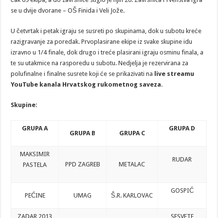
se u dvije dvorane – OŠ Finida i Veli Jože.
U četvrtak i petak igraju se susreti po skupinama, dok u subotu kreće
razigravanje za poredak. Prvoplasirane ekipe iz svake skupine idu
izravno u 1/4 finale, dok drugo i treće plasirani igraju osminu finala, a
te su utakmice na rasporedu u subotu. Nedjelja je rezervirana za
polufinalne i finalne susrete koji će se prikazivati na
live streamu
YouTube kanala Hrvatskog rukometnog saveza
.
Skupine:
GRUPA A
GRUPA D
GRUPA B
GRUPA C
MAKSIMIR
RUDAR
PPD ZAGREB
METALAC
PASTELA
GOSPIĆ
PEĆINE
UMAG
Š.R. KARLOVAC
ZADAR 2013
SESVETE