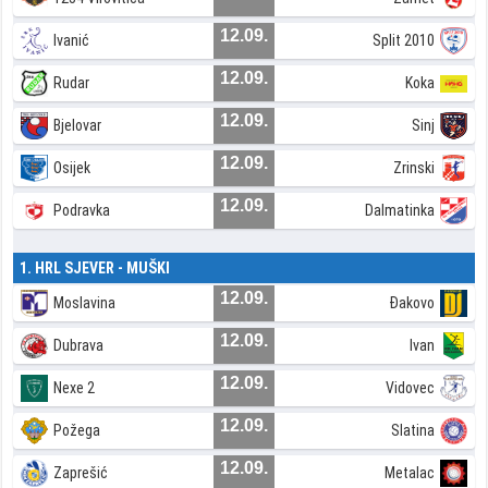
12.09.
Ivanić
Split 2010
12.09.
Rudar
Koka
12.09.
Bjelovar
Sinj
12.09.
Osijek
Zrinski
12.09.
Podravka
Dalmatinka
1. HRL SJEVER - MUŠKI
12.09.
Moslavina
Đakovo
12.09.
Dubrava
Ivan
12.09.
Nexe 2
Vidovec
12.09.
Požega
Slatina
12.09.
Zaprešić
Metalac