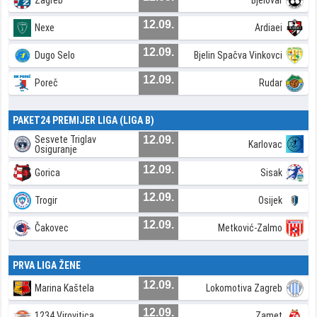
Zagreb
Bjelovar
12.09.
Nexe
Ardiaei
12.09.
Dugo Selo
Bjelin Spačva Vinkovci
12.09.
Poreč
Rudar
PAKET24 PREMIJER LIGA (LIGA B)
Sesvete Triglav
12.09.
Karlovac
Osiguranje
12.09.
Gorica
Sisak
12.09.
Trogir
Osijek
12.09.
Čakovec
Metković-Zalmo
PRVA LIGA ŽENE
12.09.
Marina Kaštela
Lokomotiva Zagreb
12.09.
1234 Virovitica
Zamet