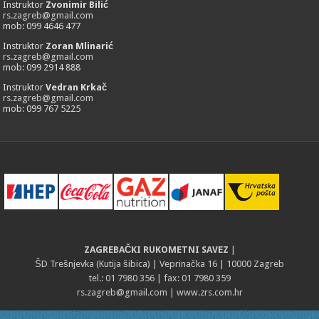
Instruktor
Zvonimir Bilić
rs.zagreb@gmail.com
mob: 099 4646 477
Instruktor
Zoran Mlinarić
rs.zagreb@gmail.com
mob: 099 2914 888
Instruktor
Vedran Krkač
rs.zagreb@gmail.com
mob: 099 767 5225
ZAGREBAČKI RUKOMETNI SAVEZ
|
ŠD Trešnjevka (Kutija šibica) | Veprinačka 16 | 10000 Zagreb
tel.: 01 7980 356 | fax: 01 7980 359
rs.zagreb@gmail.com
| www.zrs.com.hr