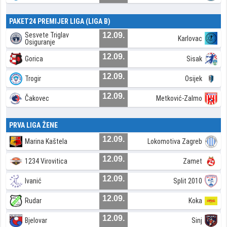
PAKET24 PREMIJER LIGA (LIGA B)
Sesvete Triglav
12.09.
Karlovac
Osiguranje
12.09.
Gorica
Sisak
12.09.
Trogir
Osijek
12.09.
Čakovec
Metković-Zalmo
PRVA LIGA ŽENE
12.09.
Marina Kaštela
Lokomotiva Zagreb
12.09.
1234 Virovitica
Zamet
12.09.
Ivanić
Split 2010
12.09.
Rudar
Koka
12.09.
Bjelovar
Sinj