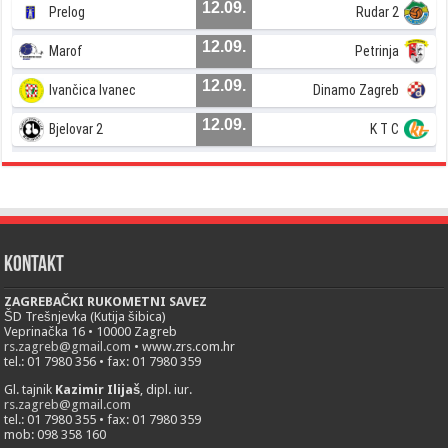
12.09.
Prelog
Rudar 2
12.09.
Marof
Petrinja
12.09.
Ivančica Ivanec
Dinamo Zagreb
12.09.
Bjelovar 2
K T C
Kontakt
ZAGREBAČKI RUKOMETNI SAVEZ
ŠD Trešnjevka (Kutija šibica)
Veprinačka 16 • 10000 Zagreb
rs.zagreb@gmail.com
• www.zrs.com.hr
tel.: 01 7980 356 • fax: 01 7980 359
Gl. tajnik
Kazimir Ilijaš
, dipl. iur.
rs.zagreb@gmail.com
tel.: 01 7980 355 • fax: 01 7980 359
mob: 098 358 160