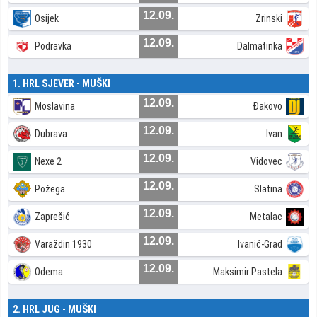
12.09.
Osijek
Zrinski
12.09.
Podravka
Dalmatinka
1. HRL SJEVER - MUŠKI
12.09.
Moslavina
Đakovo
12.09.
Dubrava
Ivan
12.09.
Nexe 2
Vidovec
12.09.
Požega
Slatina
12.09.
Zaprešić
Metalac
12.09.
Varaždin 1930
Ivanić-Grad
12.09.
Odema
Maksimir Pastela
2. HRL JUG - MUŠKI