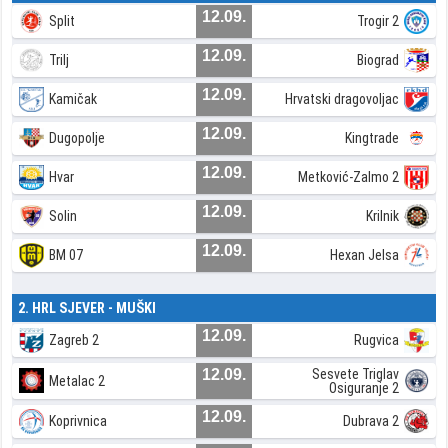
12.09.
Split
Trogir 2
12.09.
Trilj
Biograd
12.09.
Kamičak
Hrvatski dragovoljac
12.09.
Dugopolje
Kingtrade
12.09.
Hvar
Metković-Zalmo 2
12.09.
Solin
Krilnik
12.09.
BM 07
Hexan Jelsa
2. HRL SJEVER - MUŠKI
12.09.
Zagreb 2
Rugvica
12.09.
Sesvete Triglav
Metalac 2
Osiguranje 2
12.09.
Koprivnica
Dubrava 2