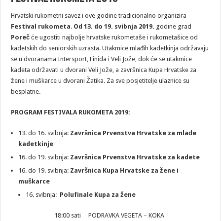
Hrvatski rukometni savez i ove godine tradicionalno organizira
Festival rukometa
.
Od 13. do 19. svibnja 2019.
godine grad
Poreč
će ugostiti najbolje hrvatske rukometaše i rukometašice od
kadetskih do seniorskih uzrasta. Utakmice mlađih kadetkinja održavaju
se u dvoranama Intersport, Finida i Veli Jože, dok će se utakmice
kadeta održavati u dvorani Veli Jože, a završnica Kupa Hrvatske za
žene i muškarce u dvorani Žatika. Za sve posjetitelje ulaznice su
besplatne.
PROGRAM FESTIVALA RUKOMETA 2019:
13. do 16. svibnja:
Završnica Prvenstva Hrvatske za mlađe
kadetkinje
16. do 19. svibnja:
Završnica Prvenstva Hrvatske za kadete
16. do 19. svibnja:
Završnica Kupa Hrvatske za žene i
muškarce
16. svibnja:
Polufinale Kupa za žene
18:00 sati PODRAVKA VEGETA – KOKA