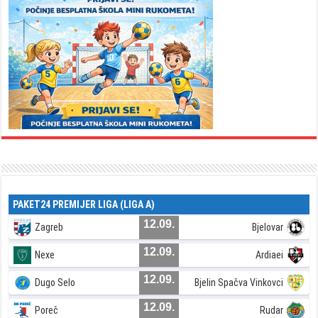
PAKET24 PREMIJER LIGA (LIGA A)
12.09.
Zagreb
Bjelovar
12.09.
Nexe
Ardiaei
12.09.
Dugo Selo
Bjelin Spačva Vinkovci
12.09.
Poreč
Rudar