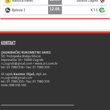
Ivančica Ivanec
Dinamo Zagreb
12.09.
Bjelovar 2
K T C
Kontakt
ZAGREBAČKI RUKOMETNI SAVEZ
ŠD Trešnjevka (Kutija šibica)
Veprinačka 16 • 10000 Zagreb
rs.zagreb@gmail.com
• www.zrs.com.hr
tel.: 01 7980 356 • fax: 01 7980 359
Gl. tajnik
Kazimir Ilijaš
, dipl. iur.
rs.zagreb@gmail.com
tel.: 01 7980 355 • fax: 01 7980 359
mob: 098 358 160
___________________________