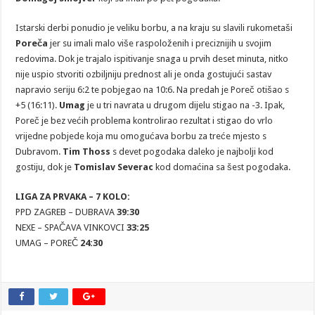
Istarski derbi ponudio je veliku borbu, a na kraju su slavili rukometaši
Poreča
jer su imali malo više raspoloženih i preciznijih u svojim
redovima. Dok je trajalo ispitivanje snaga u prvih deset minuta, nitko
nije uspio stvoriti ozbiljniju prednost ali je onda gostujući sastav
napravio seriju 6:2 te pobjegao na 10:6. Na predah je Poreč otišao s
+5 (16:11).
Umag
je u tri navrata u drugom dijelu stigao na -3. Ipak,
Poreč je bez većih problema kontrolirao rezultat i stigao do vrlo
vrijedne pobjede koja mu omogućava borbu za treće mjesto s
Dubravom.
Tim Thoss
s devet pogodaka daleko je najbolji kod
gostiju, dok je
Tomislav Severac
kod domaćina sa šest pogodaka.
LIGA ZA PRVAKA – 7 KOLO:
PPD ZAGREB – DUBRAVA
39:30
NEXE – SPAČAVA VINKOVCI
33:25
UMAG – POREČ
24:30