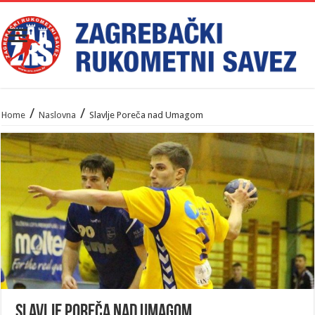
/
/
Home
Naslovna
Slavlje Poreča nad Umagom
Slavlje Poreča nad Umagom