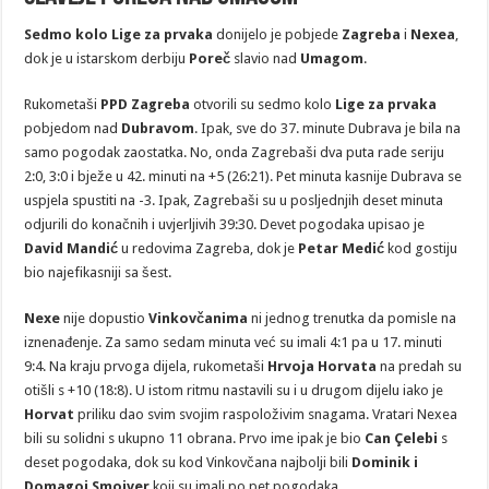
Sedmo kolo Lige za prvaka
donijelo je pobjede
Zagreba
i
Nexea
,
dok je u istarskom derbiju
Poreč
slavio nad
Umagom
.
Rukometaši
PPD Zagreba
otvorili su sedmo kolo
Lige za prvaka
pobjedom nad
Dubravom
. Ipak, sve do 37. minute Dubrava je bila na
samo pogodak zaostatka. No, onda Zagrebaši dva puta rade seriju
2:0, 3:0 i bježe u 42. minuti na +5 (26:21). Pet minuta kasnije Dubrava se
uspjela spustiti na -3. Ipak, Zagrebaši su u posljednjih deset minuta
odjurili do konačnih i uvjerljivih 39:30. Devet pogodaka upisao je
David Mandić
u redovima Zagreba, dok je
Petar Medić
kod gostiju
bio najefikasniji sa šest.
Nexe
nije dopustio
Vinkovčanima
ni jednog trenutka da pomisle na
iznenađenje. Za samo sedam minuta već su imali 4:1 pa u 17. minuti
9:4. Na kraju prvoga dijela, rukometaši
Hrvoja Horvata
na predah su
otišli s +10 (18:8). U istom ritmu nastavili su i u drugom dijelu iako je
Horvat
priliku dao svim svojim raspoloživim snagama. Vratari Nexea
bili su solidni s ukupno 11 obrana. Prvo ime ipak je bio
Can Çelebi
s
deset pogodaka, dok su kod Vinkovčana najbolji bili
Dominik i
Domagoj Smojver
koji su imali po pet pogodaka.