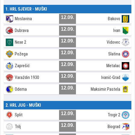
1. HRL SJEVER - MUŠKI
12.09.
Moslavina
Đakovo
12.09.
Dubrava
Ivan
12.09.
Nexe 2
Vidovec
12.09.
Požega
Slatina
12.09.
Zaprešić
Metalac
12.09.
Varaždin 1930
Ivanić-Grad
12.09.
Odema
Maksimir Pastela
2. HRL JUG - MUŠKI
12.09.
Split
Trogir 2
12.09.
Trilj
Biograd