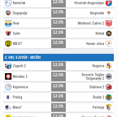
12.09.
Kamičak
Hrvatski dragovoljac
12.09.
Dugopolje
Kingtrade
12.09.
Hvar
Metković-Zalmo 2
12.09.
Solin
Krilnik
12.09.
BM 07
Hexan Jelsa
2. HRL SJEVER - MUŠKI
12.09.
Zagreb 2
Rugvica
12.09.
Sesvete Triglav
Metalac 2
Osiguranje 2
12.09.
Koprivnica
Dubrava 2
12.09.
Prelog
Rudar 2
12.09.
Marof
Petrinja
12.09.