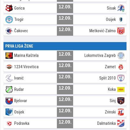
12.09.
Gorica
Sisak
12.09.
Trogir
Osijek
12.09.
Čakovec
Metković-Zalmo
PRVA LIGA ŽENE
12.09.
Marina Kaštela
Lokomotiva Zagreb
12.09.
1234 Virovitica
Zamet
12.09.
Ivanić
Split 2010
12.09.
Rudar
Koka
12.09.
Bjelovar
Sinj
12.09.
Osijek
Zrinski
12.09.
Podravka
Dalmatinka