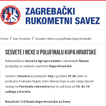
/
/
Home
Kup Hrvatske
Sesvete i Nexe u polufinalu Kupa Hrvatske
Sesvete i Nexe u polufinalu Kupa Hrvatske
Rukometašice
Sesvete Agroproteinke
i rukometaši
Nexea
posljednji su sudionici završnice
Kupa Hrvatske
.
Sastav iz
Sesveta
je pobijedio
Sinj
u gostima
31:26
i tako se
pridružio Podravka Vegeti, Koki i Murvici koje su već ranije izborili
nastup na
Festivalu rukometa
koji se održava od
16. do 19.
svibnja u Poreču
.
Rezultati 1/4 finala Kupa Hrvatske za žene: