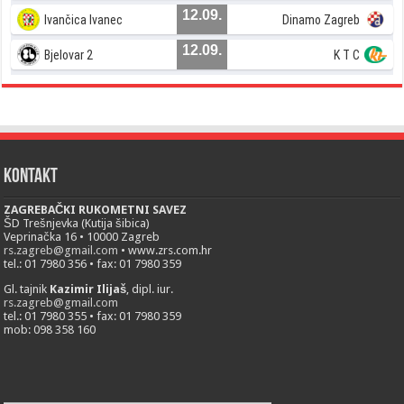
12.09.
Ivančica Ivanec
Dinamo Zagreb
12.09.
Bjelovar 2
K T C
Kontakt
ZAGREBAČKI RUKOMETNI SAVEZ
ŠD Trešnjevka (Kutija šibica)
Veprinačka 16 • 10000 Zagreb
rs.zagreb@gmail.com
• www.zrs.com.hr
tel.: 01 7980 356 • fax: 01 7980 359
Gl. tajnik
Kazimir Ilijaš
, dipl. iur.
rs.zagreb@gmail.com
tel.: 01 7980 355 • fax: 01 7980 359
mob: 098 358 160
___________________________