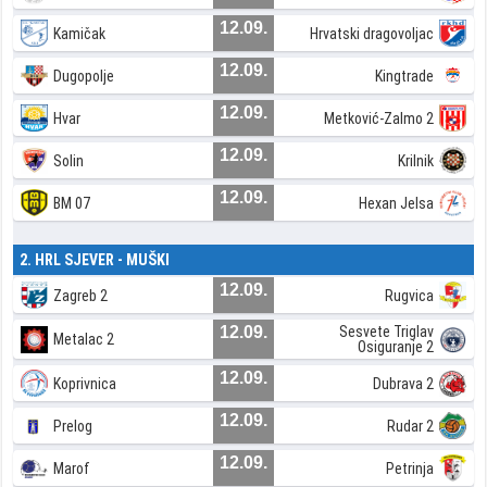
12.09.
Kamičak
Hrvatski dragovoljac
12.09.
Dugopolje
Kingtrade
12.09.
Hvar
Metković-Zalmo 2
12.09.
Solin
Krilnik
12.09.
BM 07
Hexan Jelsa
2. HRL SJEVER - MUŠKI
12.09.
Zagreb 2
Rugvica
12.09.
Sesvete Triglav
Metalac 2
Osiguranje 2
12.09.
Koprivnica
Dubrava 2
12.09.
Prelog
Rudar 2
12.09.
Marof
Petrinja