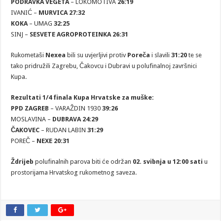
PODRAVKA VEGETA
– LOKOMOTIVA
26:19
IVANIĆ –
MURVICA 27:32
KOKA
– UMAG
32:25
SINJ –
SESVETE AGROPROTEINKA 26:31
Rukometaši
Nexea
bili su uvjerljivi protiv
Poreča
i slavili
31:20
te se
tako pridružili Zagrebu, Čakovcu i Dubravi u polufinalnoj završnici
Kupa.
Rezultati 1/4 finala Kupa Hrvatske za muške:
PPD ZAGREB
– VARAŽDIN 1930
39:26
MOSLAVINA –
DUBRAVA 24:29
ČAKOVEC
– RUDAN LABIN
31:29
POREČ –
NEXE 20:31
Ždrijeb
polufinalnih parova biti će održan
02. svibnja u 12:00 sati
u
prostorijama Hrvatskog rukometnog saveza.