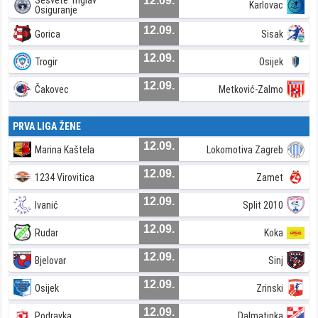
Sesvete Triglav
12.09.
Karlovac
Osiguranje
12.09.
Gorica
Sisak
12.09.
Trogir
Osijek
12.09.
Čakovec
Metković-Zalmo
PRVA LIGA ŽENE
12.09.
Marina Kaštela
Lokomotiva Zagreb
12.09.
1234 Virovitica
Zamet
12.09.
Ivanić
Split 2010
12.09.
Rudar
Koka
12.09.
Bjelovar
Sinj
12.09.
Osijek
Zrinski
12.09.
Podravka
Dalmatinka