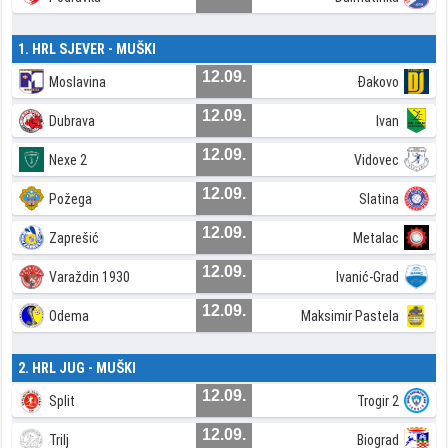
1. HRL SJEVER - MUŠKI
12.09.
Moslavina
Đakovo
12.09.
Dubrava
Ivan
12.09.
Nexe 2
Vidovec
12.09.
Požega
Slatina
12.09.
Zaprešić
Metalac
12.09.
Varaždin 1930
Ivanić-Grad
12.09.
Odema
Maksimir Pastela
2. HRL JUG - MUŠKI
12.09.
Split
Trogir 2
12.09.
Trilj
Biograd