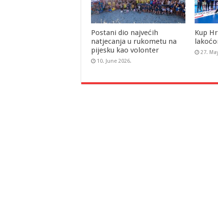
Postani dio najvećih
Kup Hr
natjecanja u rukometu na
lakoćo
pijesku kao volonter
27. Ma
10. June 2026.