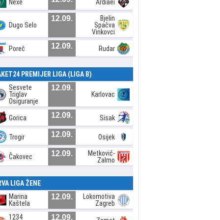
Nexe
Ardiaei
12.09.
Bjelin
Dugo Selo
Spačva
Vinkovci
12.09.
Poreč
Rudar
AKET24 PREMIJER LIGA (LIGA B)
Sesvete
12.09.
Triglav
Karlovac
Osiguranje
12.09.
Gorica
Sisak
12.09.
Trogir
Osijek
12.09.
Metković-
Čakovec
Zalmo
RVA LIGA ŽENE
Marina
12.09.
Lokomotiva
Kaštela
Zagreb
1234
12.09.