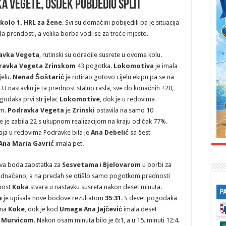
a Vegete, Osijek pobijedio Split
 kolo 1. HRL za žene
. Svi su domaćini pobijedili pa je situacija
 prendosti, a velika borba vodi se za treće mjesto.
avka Vegeta
, rutinski su odradile susrete u ovome kolu.
ravka Vegeta Zrinskom
43 pogotka.
Lokomotiva
je imala
jelu.
Nenad Šoštarić
je rotirao gotovo cijelu ekipu pa se na
ca. U nastavku je ta prednost stalno rasla, sve do konačnih +20,
godaka prvi strijelac
Lokomotive
, dok je u redovima
am.
Podravka Vegeta
je
Zrinski
ostavila na samo 10
e je zabila 22 s ukupnom realizacijom na kraju od čak 77%.
utija u redovima Podravke bila je
Ana Debelić
sa šest
Ana Maria Gavrić
imala pet.
dva boda zaostatka za
Sesvetama
i
Bjelovarom
u borbi za
izjednačeno, a na predah se otišlo samo pogotkom prednosti
dnost
Koka
stvara u nastavku susreta nakon deset minuta.
P
a
je upisala nove bodove rezultatom
35:31
. S devet pogodaka
ima
Koke
, dok je kod
Umaga Ana Jajčević
imala deset
s
Murvicom
. Nakon osam minuta bilo je 6:1, a u 15. minuti 12:4.