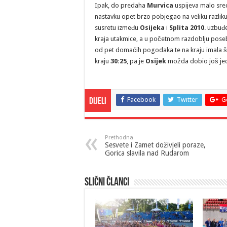
Ipak, do predaha
Murvica
uspijeva malo sred
nastavku opet brzo pobjegao na veliku razlik
susretu između
Osijeka
i
Splita 2010
. uzbuđ
kraja utakmice, a u početnom razdoblju pose
od pet domaćih pogodaka te na kraju imala šes
kraju
30:25
, pa je
Osijek
možda dobio još jedn
Facebook
Twitter
G
Dijeli
Prethodna
Sesvete i Zamet doživjeli poraze,
Gorica slavila nad Rudarom
Slični članci