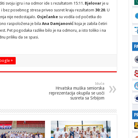
iti svoju igru i na odmor ide s rezultatom 15:11.
Bjelovar
je u
u i bez posebnog stresa priveo susret kraju rezultatom
30:20
. U
enja nije nedostajalo.
Osječanke
su vodila od početka do
bno raspoložena je bila
Ana Damjanović
koja je zabila četiri
t. Pet pogodaka razlike bilo je na odmoru, a isto toliko i na
u priliku da se spasi.
P
oogle +
Iduća
Hrvatska muška seniorska
reprezentacija okupila se uoči
susreta sa Srbijom
P