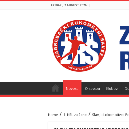
FRIDAY , 7 AUGUST 2026
Novosti
O savezu
Klubovi
Do
/
/
Home
1. HRL za žene
Slavlje Lokomotive i P