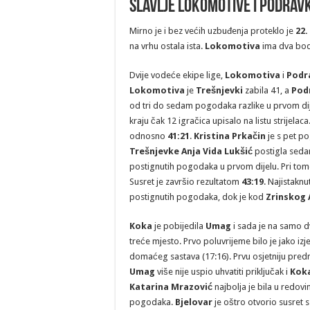
Slavlje Lokomotive i Podravk
Mirno je i bez većih uzbuđenja proteklo je
22.
na vrhu ostala ista.
Lokomotiva
ima dva boda
Dvije vodeće ekipe lige,
Lokomotiva
i
Podr
Lokomotiva
je
Trešnjevki
zabila 41, a
Pod
od tri do sedam pogodaka razlike u prvom di
kraju čak 12 igračica upisalo na listu strijela
odnosno
41:21
.
Kristina Prkačin
je s pet po
Trešnjevke Anja Vida Lukšić
postigla sed
postignutih pogodaka u prvom dijelu. Pri tom
Susret je završio rezultatom
43:19
. Najistakn
postignutih pogodaka, dok je kod
Zrinskog 
Koka
je pobijedila
Umag
i sada je na samo 
treće mjesto. Prvo poluvrijeme bilo je jako 
domaćeg sastava (17:16). Prvu osjetniju pre
Umag
više nije uspio uhvatiti priključak i
Kok
Katarina Mrazović
najbolja je bila u redov
pogodaka.
Bjelovar
je oštro otvorio susret 