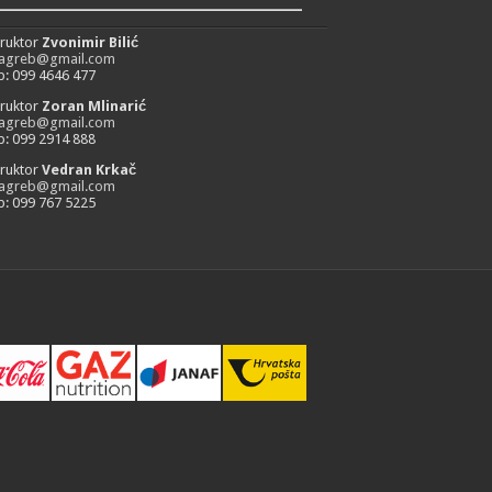
_________________________
truktor
Zvonimir Bilić
zagreb@gmail.com
: 099 4646 477
truktor
Zoran Mlinarić
zagreb@gmail.com
: 099 2914 888
truktor
Vedran Krkač
zagreb@gmail.com
: 099 767 5225