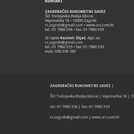
Kontakt
ZAGREBAČKI RUKOMETNI SAVEZ
ŠD Trešnjevka (Kutija šibica)
Veprinačka 16 • 10000 Zagreb
rs.zagreb@gmail.com
• www.zrs.com.hr
tel.: 01 7980 356 • fax: 01 7980 359
Gl. tajnik
Kazimir Ilijaš
, dipl. iur.
rs.zagreb@gmail.com
tel.: 01 7980 355 • fax: 01 7980 359
mob: 098 358 160
ZAGREBAČKI RUKOMETNI SAVEZ
|
ŠD Trešnjevka (Kutija šibica) | Veprinačka 16 | 
tel.: 01 7980 356 | fax: 01 7980 359
rs.zagreb@gmail.com
| www.zrs.com.hr