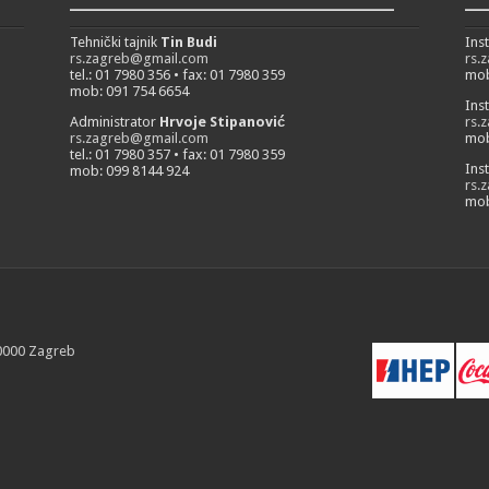
___________________________
__
Tehnički tajnik
Tin Budi
Ins
rs.zagreb@gmail.com
rs.
tel.: 01 7980 356 • fax: 01 7980 359
mob
mob: 091 754 6654
Ins
Administrator
Hrvoje Stipanović
rs.
rs.zagreb@gmail.com
mob
tel.: 01 7980 357 • fax: 01 7980 359
Ins
mob: 099 8144 924
rs.
mob
10000 Zagreb