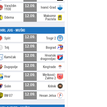
Varaždin
12.09.
Ivanić-Grad
1930
12.09.
Maksimir
Odema
Pastela
. HRL JUG - MUŠKI
12.09.
Split
Trogir 2
12.09.
Trilj
Biograd
12.09.
Hrvatski
Kamičak
dragovoljac
12.09.
Dugopolje
Kingtrade
12.09.
Metković-
Hvar
Zalmo 2
12.09.
Solin
Krilnik
12.09.
BM 07
Hexan Jelsa