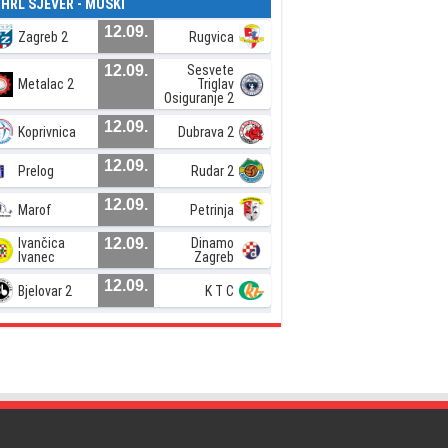
. HRL SJEVER - MUŠKI
12.09.
Zagreb 2
Rugvica
12.09.
Sesvete
Metalac 2
Triglav
Osiguranje 2
12.09.
Koprivnica
Dubrava 2
12.09.
Prelog
Rudar 2
12.09.
Marof
Petrinja
Ivančica
12.09.
Dinamo
Ivanec
Zagreb
12.09.
Bjelovar 2
K T C