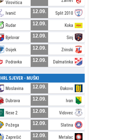
Zamet
Virovitica
12.09.
Ivanić
Split 2010
12.09.
Rudar
Koka
12.09.
Bjelovar
Sinj
12.09.
Osijek
Zrinski
12.09.
Podravka
Dalmatinka
. HRL SJEVER - MUŠKI
12.09.
Moslavina
Đakovo
12.09.
Dubrava
Ivan
12.09.
Nexe 2
Vidovec
12.09.
Požega
Slatina
12.09.
Zaprešić
Metalac