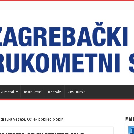
kumenti
Instruktori
Kontakt
ZRS Turnir
MALI
odravka Vegete, Osijek pobijedio Split