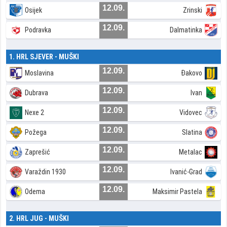
12.09.
Osijek
Zrinski
12.09.
Podravka
Dalmatinka
1. HRL SJEVER - MUŠKI
12.09.
Moslavina
Đakovo
12.09.
Dubrava
Ivan
12.09.
Nexe 2
Vidovec
12.09.
Požega
Slatina
12.09.
Zaprešić
Metalac
12.09.
Varaždin 1930
Ivanić-Grad
12.09.
Odema
Maksimir Pastela
2. HRL JUG - MUŠKI