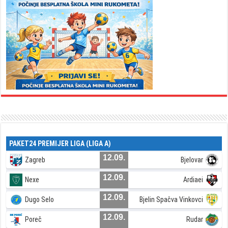
PAKET24 PREMIJER LIGA (LIGA A)
12.09.
Zagreb
Bjelovar
12.09.
Nexe
Ardiaei
12.09.
Dugo Selo
Bjelin Spačva Vinkovci
12.09.
Poreč
Rudar