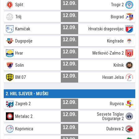
12.09.
Split
Trogir 2
12.09.
Trilj
Biograd
12.09.
Kamičak
Hrvatski dragovoljac
12.09.
Dugopolje
Kingtrade
12.09.
Hvar
Metković-Zalmo 2
12.09.
Solin
Krilnik
12.09.
BM 07
Hexan Jelsa
2. HRL SJEVER - MUŠKI
12.09.
Zagreb 2
Rugvica
12.09.
Sesvete Triglav
Metalac 2
Osiguranje 2
12.09.
Koprivnica
Dubrava 2