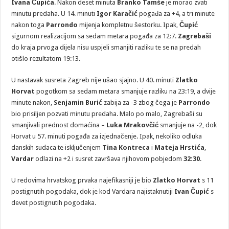
Ivana Čupića
. Nakon deset minuta
Branko Tamše
je morao zvati
minutu predaha. U 14. minuti
Igor Karačić
pogađa za +4, a tri minute
nakon toga
Parrondo
mijenja kompletnu šestorku. Ipak,
Čupić
sigurnom realizacijom sa sedam metara pogađa za 12:7.
Zagrebaši
do kraja prvoga dijela nisu uspjeli smanjiti razliku te se na predah
otišlo rezultatom 19:13.
U nastavak susreta Zagreb nije ušao sjajno. U 40. minuti
Zlatko
Horvat
pogotkom sa sedam metara smanjuje razliku na 23:19, a dvije
minute nakon,
Senjamin Burić
zabija za -3 zbog čega je
Parrondo
bio prisiljen pozvati minutu predaha. Malo po malo, Zagrebaši su
smanjivali prednost domaćina –
Luka Mrakovčić
smanjuje na -2, dok
Horvat u 57. minuti pogađa za izjednačenje. Ipak, nekoliko odluka
danskih sudaca te isključenjem
Tina Kontreca
i
Mateja Hrstića
,
Vardar
odlazi na +2 i susret završava njihovom pobjedom
32:30
.
U redovima hrvatskog prvaka najefikasniji je bio
Zlatko Horvat
s 11
postignutih pogodaka, dok je kod Vardara najistaknutiji
Ivan Čupić
s
devet postignutih pogodaka.