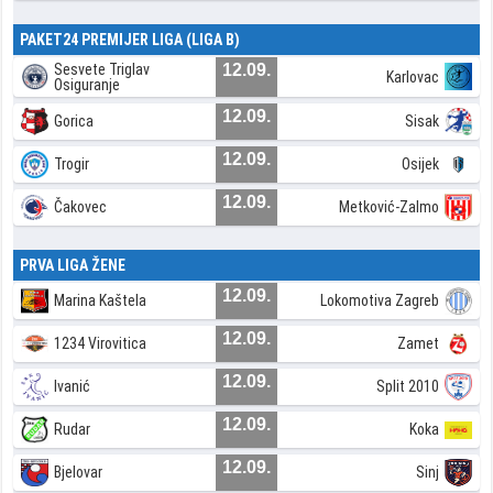
PAKET24 PREMIJER LIGA (LIGA B)
Sesvete Triglav
12.09.
Karlovac
Osiguranje
12.09.
Gorica
Sisak
12.09.
Trogir
Osijek
12.09.
Čakovec
Metković-Zalmo
PRVA LIGA ŽENE
12.09.
Marina Kaštela
Lokomotiva Zagreb
12.09.
1234 Virovitica
Zamet
12.09.
Ivanić
Split 2010
12.09.
Rudar
Koka
12.09.
Bjelovar
Sinj