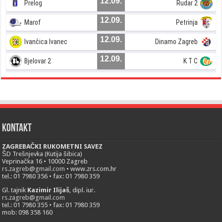
12.09.
Prelog
Rudar 2
12.09.
Marof
Petrinja
12.09.
Ivančica Ivanec
Dinamo Zagreb
12.09.
Bjelovar 2
K T C
Kontakt
ZAGREBAČKI RUKOMETNI SAVEZ
ŠD Trešnjevka (Kutija šibica)
Veprinačka 16 • 10000 Zagreb
rs.zagreb@gmail.com
• www.zrs.com.hr
tel.: 01 7980 356 • fax: 01 7980 359
Gl. tajnik
Kazimir Ilijaš
, dipl. iur.
rs.zagreb@gmail.com
tel.: 01 7980 355 • fax: 01 7980 359
mob: 098 358 160