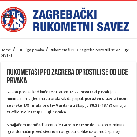
/
/
Home
EHF Liga prvaka
Rukometaši PPD Zagreba oprostili se od Lige
prvaka
Rukometaši PPD Zagreba oprostili se od Lige
prvaka
Nakon poraza kod kuće rezultatom 18:27,
hrvatski prvak
je s
minimalnim izgledima za prolazak dalje ipak
poražen u uzvratnom
susretu 1/8 finala protiv Vardara
u Skoplju
30:32
(19:13) čime je
završio svoj nastup u
Ligi prvaka
.
S najjačom momčadi krenuo je
Garcia Parrondo
. Nakon 6. minuta
igre, domaćin je već stvorio tri pogotka razlike uz pomoć sjajnog