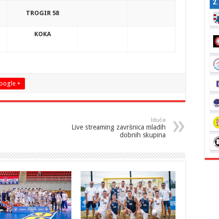
2
TROGIR 58
KOKA
oogle +
Iduća
Live streaming završnica mlađih
dobnih skupina