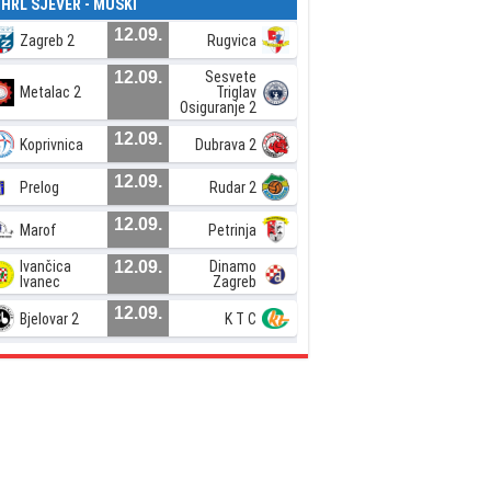
. HRL SJEVER - MUŠKI
12.09.
Zagreb 2
Rugvica
12.09.
Sesvete
Metalac 2
Triglav
Osiguranje 2
12.09.
Koprivnica
Dubrava 2
12.09.
Prelog
Rudar 2
12.09.
Marof
Petrinja
Ivančica
12.09.
Dinamo
Ivanec
Zagreb
12.09.
Bjelovar 2
K T C