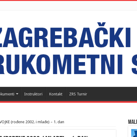
kumenti
Instruktori
Kontakt
ZRS Turnir
MALI
JKE (rođene 2002. i mlađe) – 1. dan