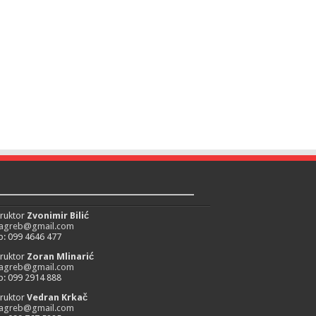
_________________________
truktor
Zvonimir Bilić
zagreb@gmail.com
: 099 4646 477
truktor
Zoran Mlinarić
zagreb@gmail.com
: 099 2914 888
truktor
Vedran Krkač
zagreb@gmail.com