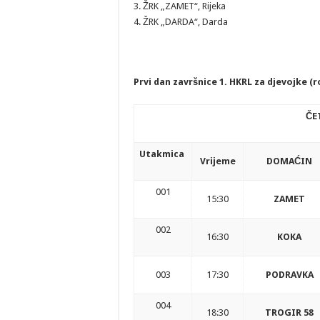
3. ŽRK „ZAMET“, Rijeka
4. ŽRK „DARDA“, Darda
Prvi dan završnice 1. HKRL za djevojke (r
ČE
Utakmica
Vrijeme
DOMAĆIN
001
15:30
ZAMET
002
16:30
KOKA
003
17:30
PODRAVKA
004
18:30
TROGIR 58