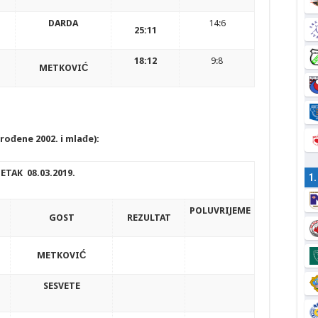
DARDA
14:6
25:11
18:12
9:8
METKOVIĆ
rođene 2002. i mlađe):
ETAK 08.03.2019.
1
POLUVRIJEME
GOST
REZULTAT
METKOVIĆ
SESVETE