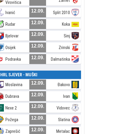
Zamet
Virovitica
12.09.
Ivanić
Split 2010
12.09.
Rudar
Koka
12.09.
Bjelovar
Sinj
12.09.
Osijek
Zrinski
12.09.
Podravka
Dalmatinka
. HRL SJEVER - MUŠKI
12.09.
Moslavina
Đakovo
12.09.
Dubrava
Ivan
12.09.
Nexe 2
Vidovec
12.09.
Požega
Slatina
12.09.
Zaprešić
Metalac