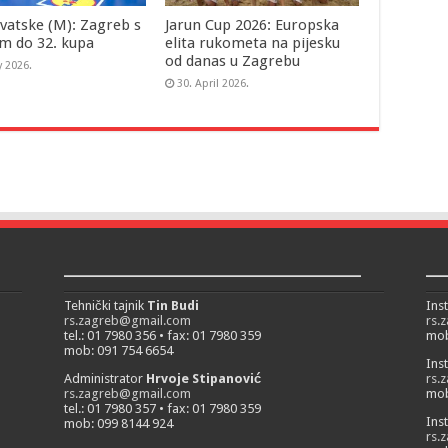
vatske (M): Zagreb s
Jarun Cup 2026: Europska
m do 32. kupa
elita rukometa na pijesku
od danas u Zagrebu
y 2026.
30. April 2026.
___________________________
__
Tehnički tajnik
Tin Budi
Ins
rs.zagreb@gmail.com
rs.
tel.: 01 7980 356 • fax: 01 7980 359
mob
mob: 091 754 6654
Ins
Administrator
Hrvoje Stipanović
rs.
rs.zagreb@gmail.com
mob
tel.: 01 7980 357 • fax: 01 7980 359
Ins
mob: 099 8144 924
rs.