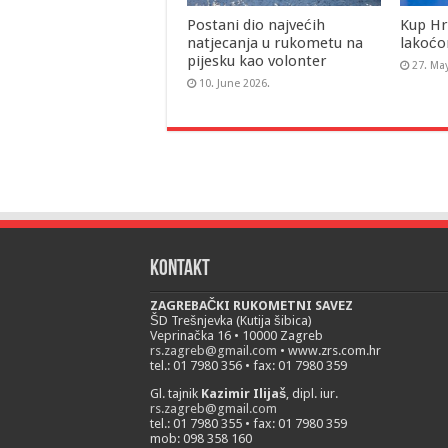
Postani dio najvećih
Kup Hr
natjecanja u rukometu na
lakoćo
pijesku kao volonter
27. Ma
10. June 2026.
Kontakt
ZAGREBAČKI RUKOMETNI SAVEZ
ŠD Trešnjevka (Kutija šibica)
Veprinačka 16 • 10000 Zagreb
rs.zagreb@gmail.com
• www.zrs.com.hr
tel.: 01 7980 356 • fax: 01 7980 359
Gl. tajnik
Kazimir Ilijaš
, dipl. iur.
rs.zagreb@gmail.com
tel.: 01 7980 355 • fax: 01 7980 359
mob: 098 358 160