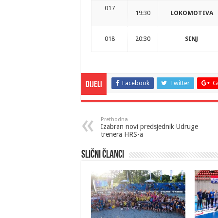
017
19:30
LOKOMOTIVA
018
20:30
SINJ
Facebook
Twitter
G
Dijeli
Prethodna
Izabran novi predsjednik Udruge
trenera HRS-a
Slični članci