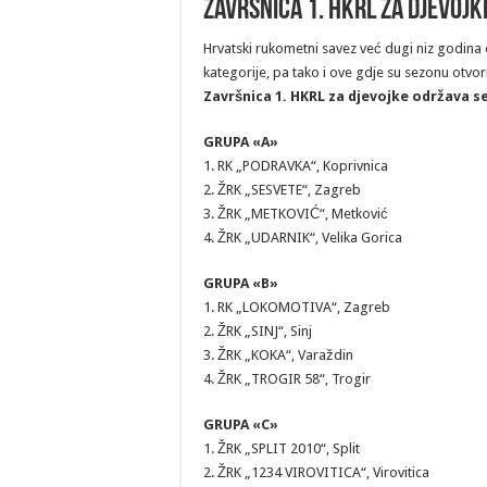
ZAVRŠNICA 1. HKRL ZA DJEVOJKE
Hrvatski rukometni savez već dugi niz godina
kategorije, pa tako i ove gdje su sezonu otvo
Završnica 1. HKRL za djevojke održava se
GRUPA «A»
1. RK „PODRAVKA“, Koprivnica
2. ŽRK „SESVETE“, Zagreb
3. ŽRK „METKOVIĆ“, Metković
4. ŽRK „UDARNIK“, Velika Gorica
GRUPA «B»
1. RK „LOKOMOTIVA“, Zagreb
2. ŽRK „SINJ“, Sinj
3. ŽRK „KOKA“, Varaždin
4. ŽRK „TROGIR 58“, Trogir
GRUPA «C»
1. ŽRK „SPLIT 2010“, Split
2. ŽRK „1234 VIROVITICA“, Virovitica