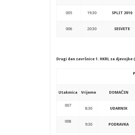
005
19:30
SPLIT 2010
006
20:30
SESVETE
Drugi dan završnice 1. HKRL za djevojke (
P
Utakmica
Vrijeme
DOMAĆIN
007
8:30
UDARNIK
008
9:30
PODRAVKA