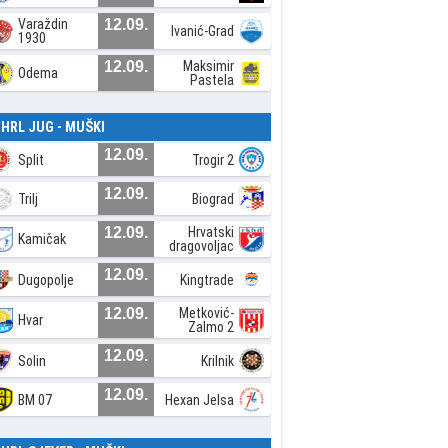
Varaždin
12.09.
Ivanić-Grad
1930
12.09.
Maksimir
Odema
Pastela
. HRL JUG - MUŠKI
12.09.
Split
Trogir 2
12.09.
Trilj
Biograd
12.09.
Hrvatski
Kamičak
dragovoljac
12.09.
Dugopolje
Kingtrade
12.09.
Metković-
Hvar
Zalmo 2
12.09.
Solin
Krilnik
12.09.
BM 07
Hexan Jelsa