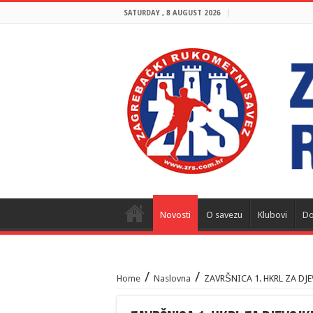
SATURDAY , 8 AUGUST 2026
Novosti
O savezu
Klubovi
Do
/
/
Home
Naslovna
ZAVRŠNICA 1. HKRL ZA DJEVO