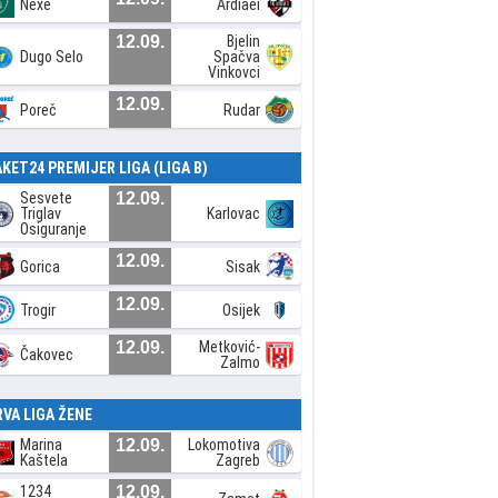
Nexe
Ardiaei
12.09.
Bjelin
Dugo Selo
Spačva
Vinkovci
12.09.
Poreč
Rudar
AKET24 PREMIJER LIGA (LIGA B)
Sesvete
12.09.
Triglav
Karlovac
Osiguranje
12.09.
Gorica
Sisak
12.09.
Trogir
Osijek
12.09.
Metković-
Čakovec
Zalmo
RVA LIGA ŽENE
Marina
12.09.
Lokomotiva
Kaštela
Zagreb
1234
12.09.