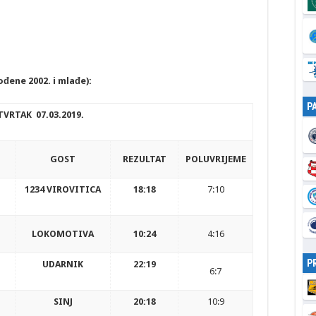
ođene 2002. i mlađe):
P
TVRTAK 07.03.2019.
GOST
REZULTAT
POLUVRIJEME
1234 VIROVITICA
18:18
7:10
LOKOMOTIVA
10:24
4:16
P
UDARNIK
22:19
6:7
SINJ
20:18
10:9