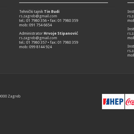
___________________________
__
Tehnički tajnik
Tin Budi
Ins
rs.zagreb@gmail.com
rs.
tel.: 01 7980 356 • fax: 01 7980 359
mob
mob: 091 754 6654
Ins
Administrator
Hrvoje Stipanović
rs.
rs.zagreb@gmail.com
mob
tel.: 01 7980 357 • fax: 01 7980 359
Ins
mob: 099 8144 924
rs.
mob
10000 Zagreb