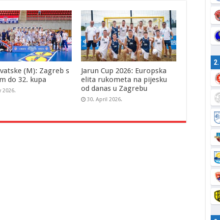
2
vatske (M): Zagreb s
Jarun Cup 2026: Europska
m do 32. kupa
elita rukometa na pijesku
od danas u Zagrebu
y 2026.
30. April 2026.