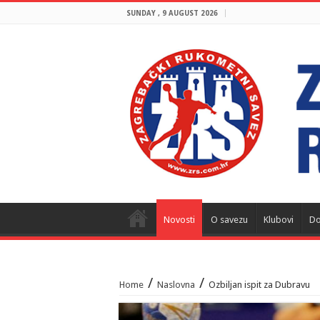
SUNDAY , 9 AUGUST 2026
Novosti
O savezu
Klubovi
Do
/
/
Home
Naslovna
Ozbiljan ispit za Dubravu