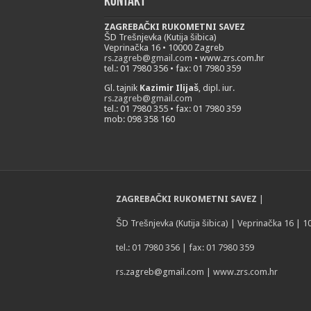
Kontakt
ZAGREBAČKI RUKOMETNI SAVEZ
ŠD Trešnjevka (Kutija šibica)
Veprinačka 16 • 10000 Zagreb
rs.zagreb@gmail.com
• www.zrs.com.hr
tel.: 01 7980 356 • fax: 01 7980 359
Gl. tajnik
Kazimir Ilijaš
, dipl. iur.
rs.zagreb@gmail.com
tel.: 01 7980 355 • fax: 01 7980 359
mob: 098 358 160
ZAGREBAČKI RUKOMETNI SAVEZ
|
ŠD Trešnjevka (Kutija šibica) | Veprinačka 16 | 
tel.: 01 7980 356 | fax: 01 7980 359
rs.zagreb@gmail.com
| www.zrs.com.hr